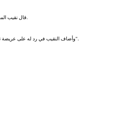
قال نقيب المحامين د. بونا الحسن إن قرارات المحكمة العليا ملزمة لـالهيئة الوطنية للمحامين، ولا يجوز التعامل معها تبعًا للأشخاص أو الاعتبارات المزاجية.
وأضاف النقيب في رد له على عريضة تقدم بها معنيون، طالبوا فيها بالتنفيذ الودي لقرار قضائي يتعلق باعتمادهم، أن "هذه القرارات واجبة النفاذ ولا تتطلب عرضًا على مجلس الهيئة".