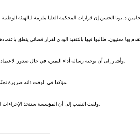
وأشار إلى أن توجيه رسالة أداء اليمين، في حال صدور الاعتماد عن المحكمة العليا، يُعد إجراء شكليا لا يؤثر على حجية القرار القضائي.
مؤكدا في الوقت ذاته ضرورة تجنّب السجالات الجانبية لما لها من انعكاسات سلبية على وحدة المحامين.
ولفت النقيب إلى أن المؤسسة ستتخذ الإجراءات اللازمة، بما فيذلك مراسلة المحكمة العليا بخصوص ترتيبات أداء اليمين.