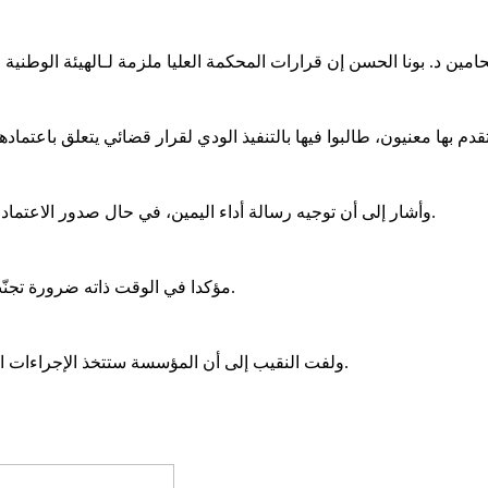
وأشار إلى أن توجيه رسالة أداء اليمين، في حال صدور الاعتماد عن المحكمة العليا، يُعد إجراء شكليا لا يؤثر على حجية القرار القضائي.
مؤكدا في الوقت ذاته ضرورة تجنّب السجالات الجانبية لما لها من انعكاسات سلبية على وحدة المحامين.
ولفت النقيب إلى أن المؤسسة ستتخذ الإجراءات اللازمة، بما فيذلك مراسلة المحكمة العليا بخصوص ترتيبات أداء اليمين.