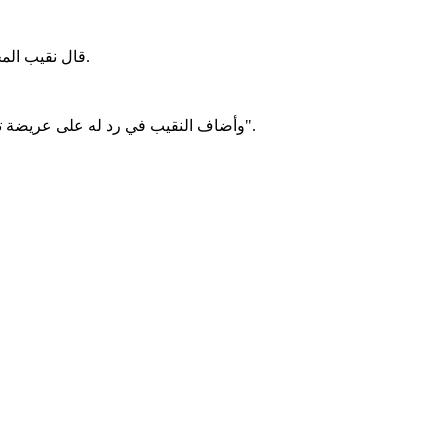
قال نقيب المحامين د. بونا الحسن إن قرارات المحكمة العليا ملزمة لـالهيئة الوطنية للمحامين، ولا يجوز التعامل معها تبعًا للأشخاص أو الاعتبارات المزاجية.
وأضاف النقيب في رد له على عريضة تقدم بها معنيون، طالبوا فيها بالتنفيذ الودي لقرار قضائي يتعلق باعتمادهم، أن "هذه القرارات واجبة النفاذ ولا تتطلب عرضًا على مجلس الهيئة".