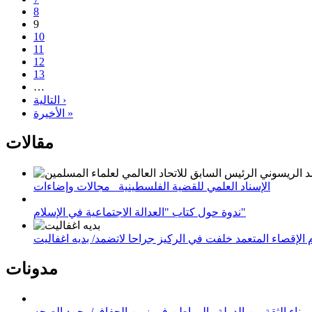
8
9
10
11
12
13
…
التالية ›
الأخيرة »
مقالات
الإسناد العلمي للقضية الفلسطينية_ مجالات وإضاءات
ندوة حول كتاب "العدالة الاجتماعية في الإسلام"
لإقصاء المتعمد خلفت في الركيز جراحا لاتضمد/ بديه اغفاليت
مدونات
وبناء الثقة بين الدولة والمواطن في زمن الجفاف/محمد الصحه