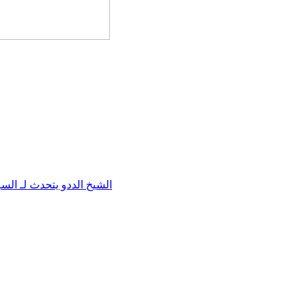
الشيخ الددو يتحدث لـ ال