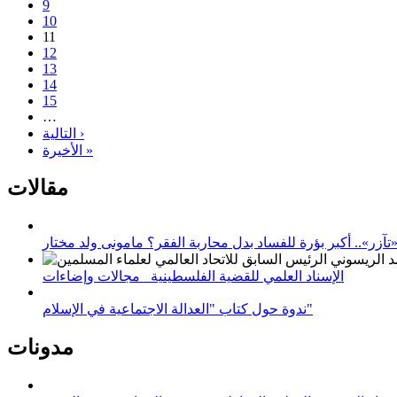
9
10
11
12
13
14
15
…
التالية ›
الأخيرة »
مقالات
زر».. أكبر بؤرة للفساد بدل محاربة الفقر؟ مامونى ولد مختار
الإسناد العلمي للقضية الفلسطينية_ مجالات وإضاءات
ندوة حول كتاب "العدالة الاجتماعية في الإسلام"
مدونات