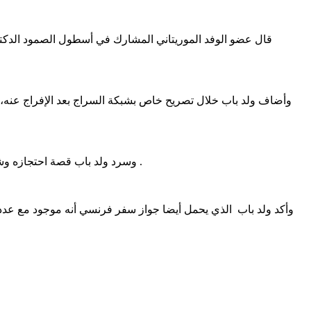
قال عضو الوفد الموريتاني المشارك في أسطول الصمود الدكت
وأضاف ولد باب خلال تصريح خاص بشبكة السراج بعد الإفراج عنه، إن
وسرد ولد باب قصة احتجازه وشعرات النشطاء قبالة المياه الدولية قرب جزيرة كريت اليونانية مؤكدا اختطاف الاحتلال لبقاديين في الأسطول هما سيف أو كشك وتياغو أفيلا .
وأكد ولد باب الذي يحمل أيضا جواز سفر فرنسي أنه موجود مع عدد من