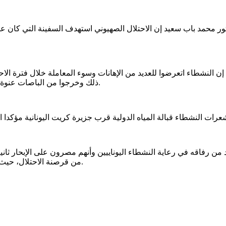
ور محمد باب سعيد إن الاحتلال الصهيوني استهدف السفينة التي كان 
 النشطاء اتعرضوا للعديد من الإهانات وسوء المعاملة خلال فترة الاحت
ذلك وخرجوا من الباصات عنوة بعد محاولة السلطات اليونانية الحيلوللة بينهم وبين النشطاء اليونانيين.
 رفاقه في رعاية النشطاء اليوناييين وأنهم مصرون على الإبحار ثانية ب
من قرصنة الاحتلال، حيث من المقرر أن يتلقي الجميع مع سفن أخرى ستبحر من تركيا نحو غزة.