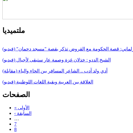
ملتميديا
لماني: قصة الحكومة مع القروض تذكر بقصة "مسجد دحمان" (فيديو)
الشيخ الددو : خذلان غزة وصمة عار ستبقى لأجيال (فيديو)
أدي ولد آدب .. الشاعر المسافر بين الحاء والباء (مقابلة)
العلاقة بين العربية وبقية اللغات اللوطنية (فيديو)
الصفحات
« الأولى
‹ السابقة
…
7
8