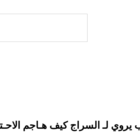
باب يروي لـ السراج كيف هـاجم الاح