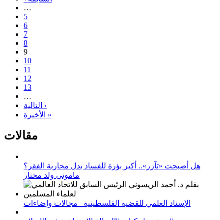
…
5
6
7
8
9
10
11
12
13
…
التالية ›
الأخيرة »
مقالات
هل أصبحت «تآزر».. أكبر بؤرة للفساد بدل محاربة الفقر؟
مامونى ولد مختار
الإسناد العلمي للقضية الفلسطينية_ مجالات وإضاءات