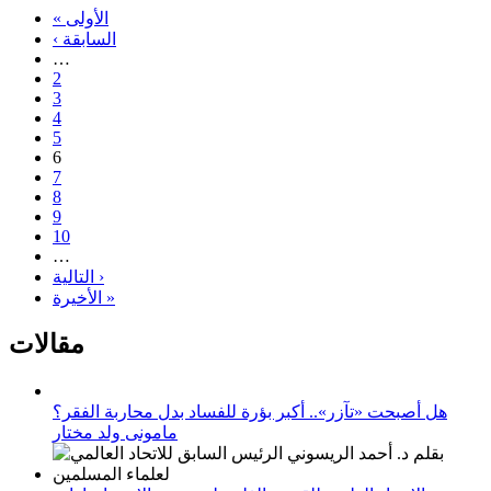
« الأولى
‹ السابقة
…
2
3
4
5
6
7
8
9
10
…
التالية ›
الأخيرة »
مقالات
هل أصبحت «تآزر».. أكبر بؤرة للفساد بدل محاربة الفقر؟
مامونى ولد مختار