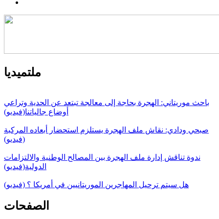
ملتميديا
باحث موريتاني: الهجرة بحاجة إلى معالجة تبتعد عن الحدية وتراعي
أوضاع جالياتنا(فيديو)
صبحي ودادي: نقاش ملف الهجرة يستلزم استحضار أبعاده المركبة
(فيديو)
ندوة تناقش إدارة ملف الهجرة بين المصالح الوطنية والالتزامات
الدولية(فيديو)
هل سيتم ترحيل المهاجرين الموريتانيين في أمريكا ؟ (فيديو)
الصفحات