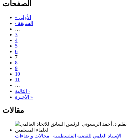
الصفحات
« الأولى
‹ السابقة
…
3
4
5
6
7
8
9
10
11
…
التالية ›
الأخيرة »
مقالات
الإسناد العلمي للقضية الفلسطينية_ مجالات وإضاءات