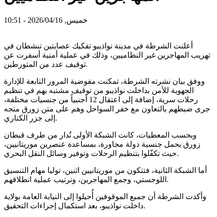
خميس, 2026/04/16 - 10:51
أعلنت الشرطة في مدينة نواذيبو تفكيك عصابتين تنشطان في
تهريب المهاجرين غير النظاميين، وذلك في عملية أمنية أسفرت عن
توقيف عدد من المتورطين.
ووفق بيان نشرته الشرطة، تمكنت مفوضية المرور التابعة للإدارة
الجهوية للأمن بداخلت نواذيبو من توقيف مشتبه بهم في تنظيم
رحلات سرية، إضافة إلى اعتقال 12 أجنبياً من جنسيات مختلفة،
جرى ضبطهم بالتعاون مع خفر السواحل وهم على متن زورق متجه
إلى جزر الكناري.
وبحسب المعطيات، كانت الشبكة الأولى تُدار من طرف قبطان
زورق يحمل جنسية دولة مجاورة، بمساعدة عنصرين موريتانيين،
حيث تكفّلوا بتنظيم الرحلات وتوفير وسائل النقل البحري.
أما الشبكة الثانية، فتتكون من موريتانيين اثنين، توليا مهام التنسيق
اللوجستي، وجمع المهاجرين، وترتيب عملية انطلاقهم.
وأكدت الشرطة أن جميع الموقوفين أُحيلوا إلى النيابة العامة بولاية
داخلت نواذيبو، بعد استكمال إجراءات التحقيق.