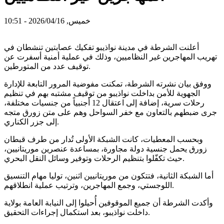
خميس, 2026/04/16 - 10:51
أعلنت الشرطة في مدينة نواذيبو تفكيك عصابتين تنشطان في
تهريب المهاجرين غير النظاميين، وذلك في عملية أمنية أسفرت عن
توقيف عدد من المتورطين.
ووفق بيان نشرته الشرطة، تمكنت مفوضية المرور التابعة للإدارة
الجهوية للأمن بداخلت نواذيبو من توقيف مشتبه بهم في تنظيم
رحلات سرية، إضافة إلى اعتقال 12 أجنبياً من جنسيات مختلفة،
جرى ضبطهم بالتعاون مع خفر السواحل وهم على متن زورق متجه
إلى جزر الكناري.
وبحسب المعطيات، كانت الشبكة الأولى تُدار من طرف قبطان
زورق يحمل جنسية دولة مجاورة، بمساعدة عنصرين موريتانيين،
حيث تكفّلوا بتنظيم الرحلات وتوفير وسائل النقل البحري.
أما الشبكة الثانية، فتتكون من موريتانيين اثنين، توليا مهام التنسيق
اللوجستي، وجمع المهاجرين، وترتيب عملية انطلاقهم.
وأكدت الشرطة أن جميع الموقوفين أُحيلوا إلى النيابة العامة بولاية
داخلت نواذيبو، بعد استكمال إجراءات التحقيق.