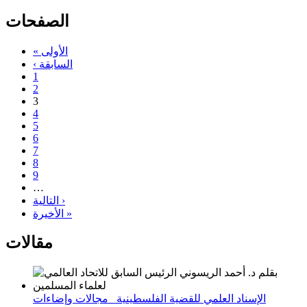
الصفحات
« الأولى
‹ السابقة
1
2
3
4
5
6
7
8
9
…
التالية ›
الأخيرة »
مقالات
الإسناد العلمي للقضية الفلسطينية_ مجالات وإضاءات