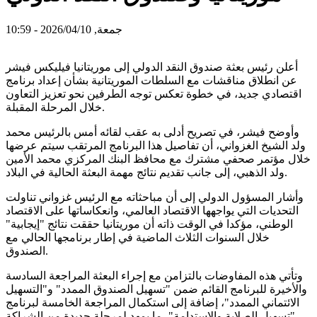
جمعة, 2026/04/10 - 10:59
أعلن رئيس بعثة صندوق النقد الدولي إلى موريتانيا فيليكس فيشر
عن انطلاق مناقشات مع السلطات الموريتانية بشأن إعداد برنامج
اقتصادي جديد، في خطوة تعكس توجه الطرفين نحو تعزيز التعاون
خلال المرحلة المقبلة.
وأوضح فيشر، في تصريح أدلى به عقب لقائه أمس بالرئيس محمد
ولد الشيخ الغزواني، أن تفاصيل هذا البرنامج المرتقب سيتم عرضها
خلال مؤتمر صحفي مشترك مع محافظ البنك المركزي محمد الأمين
ولد الذهبي، إلى جانب تقديم نتائج مهمة البعثة الحالية في البلاد.
وأشار المسؤول الدولي إلى أن مباحثاته مع الرئيس غزواني تناولت
التحديات التي يواجهها الاقتصاد العالمي، وانعكاساتها على الاقتصاد
الوطني، مؤكدا في الوقت ذاته أن موريتانيا حققت نتائج "إيجابية"
خلال السنوات الثلاث الماضية في إطار برنامجها الحالي مع
الصندوق.
وتأتي هذه المفاوضات بالتزامن مع إجراء البعثة المراجعة السادسة
والأخيرة للبرنامج القائم ضمن "تسهيل الصندوق الممدد" و"التسهيل
الائتماني الممدد"، إضافة إلى استكمال المراجعة الخامسة لبرنامج
"تسهيل الصلابة والاستدامة"، ما يمهد لمرحلة جديدة من الشراكة