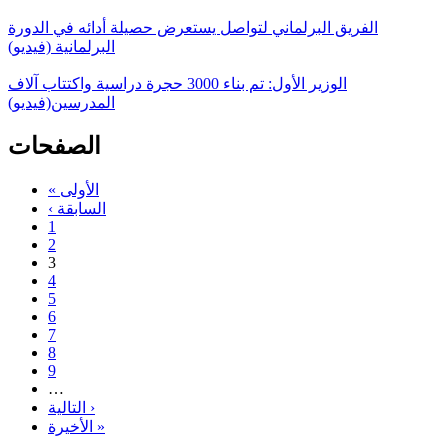
الفريق البرلماني لتواصل يستعرض حصيلة أدائه في الدورة
البرلمانية (فيديو)
الوزير الأول: تم بناء 3000 حجرة دراسية واكتتاب آلاف
المدرسين(فيديو)
الصفحات
« الأولى
‹ السابقة
1
2
3
4
5
6
7
8
9
…
التالية ›
الأخيرة »