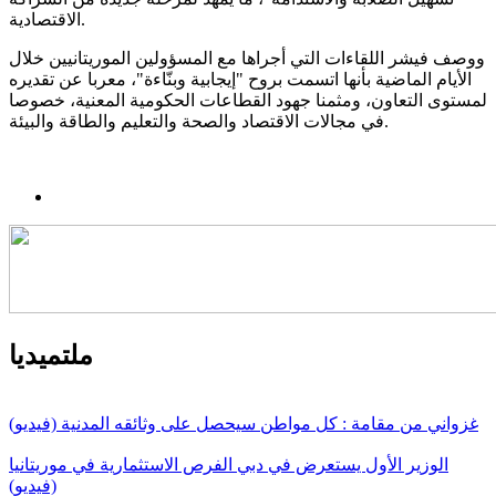
الاقتصادية.
ووصف فيشر اللقاءات التي أجراها مع المسؤولين الموريتانيين خلال
الأيام الماضية بأنها اتسمت بروح "إيجابية وبنّاءة"، معربا عن تقديره
لمستوى التعاون، ومثمنا جهود القطاعات الحكومية المعنية، خصوصا
في مجالات الاقتصاد والصحة والتعليم والطاقة والبيئة.
ملتميديا
غزواني من مقامة : كل مواطن سيحصل على وثائقه المدنية (فيديو)
الوزير الأول يستعرض في دبي الفرص الاستثمارية في موريتانيا
(فيديو)