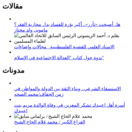
مقالات
هل أصبحت «تآزر».. أكبر بؤرة للفساد بدل محاربة الفقر؟
مامونى ولد مختار
الإسناد العلمي للقضية الفلسطينية_ مجالات وإضاءات
ندوة حول كتاب "العدالة الاجتماعية في الإسلام"
مدونات
الاستسقاء الشرعي.. وبناء الثقة بين الدولة والمواطن في
زمن الجفاف/محمد الصحه
أسرة أهل اعبيدك تشكر المعزين في وفاة الوالدة مريم بنت
اعبيدك
الفراغ الكبير / محمد غلام الحاج الشيخ