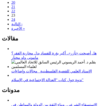
20
21
22
23
24
التالية ›
الأخيرة »
مقالات
هل أصبحت «تآزر».. أكبر بؤرة للفساد بدل محاربة الفقر؟
مامونى ولد مختار
الإسناد العلمي للقضية الفلسطينية_ مجالات وإضاءات
ندوة حول كتاب "العدالة الاجتماعية في الإسلام"
مدونات
الاستسقاء الشرعي.. وبناء الثقة بين الدولة والمواطن في