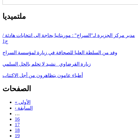
ملتميديا
مدير مركز الجزيرة لـ"السراج" : موريتانيا بحاجة إلى انتخابات هادئة /
ج1
وفد من السلطة العليا للصحافة في زيارة لمؤسسة السراج
زيارة القرضاوي_ نشيد لا تحلم بالحل السلمي
أطباء عامون يتظاهرون من أجل الاكتتاب
الصفحات
« الأولى
‹ السابقة
…
16
17
18
19