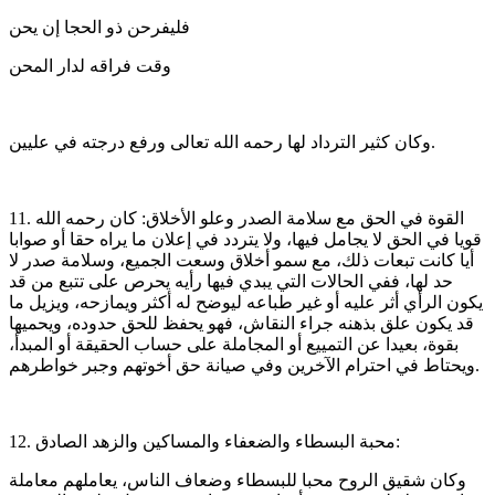
فليفرحن ذو الحجا إن يحن
وقت فراقه لدار المحن
وكان كثير الترداد لها رحمه الله تعالى ورفع درجته في عليين.
11. القوة في الحق مع سلامة الصدر وعلو الأخلاق: كان رحمه الله
قويا في الحق لا يجامل فيها، ولا يتردد في إعلان ما يراه حقا أو صوابا
أيا كانت تبعات ذلك، مع سمو أخلاق وسعت الجميع، وسلامة صدر لا
حد لها، ففي الحالات التي يبدي فيها رأيه يحرص على تتبع من قد
يكون الرأي أثر عليه أو غير طباعه ليوضح له أكثر ويمازحه، ويزيل ما
قد يكون علق بذهنه جراء النقاش، فهو يحفظ للحق حدوده، ويحميها
بقوة، بعيدا عن التمييع أو المجاملة على حساب الحقيقة أو المبدأ،
ويحتاط في احترام الآخرين وفي صيانة حق أخوتهم وجبر خواطرهم.
12. محبة البسطاء والضعفاء والمساكين والزهد الصادق:
وكان شقيق الروح محبا للبسطاء وضعاف الناس، يعاملهم معاملة