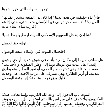
ومن الفقرات التي كرر نشرها:
“فأيُّ لذة حقيقية في هذه الدنيا؟ إذا كان بدء المتعة مشعرا بفنائها
القريب!؟ ألا بئست حياة يبني فيها الإنسان متعا شتى، حتى إذا هو
قارب تمام البناء مات!
هنا إذن يتدخل المفهوم الإسلامي للموت ليعطيها بعدا جميلا!
وإنه حقا لجميل!
فلجمال الموت في الإسلام متعة الوصول!
هل سافرت يوما إلى مكان بعيد وأنت في شوق شديد، أو حنين قوي
إليه..؟ هل عدت من غربتك يوما إلى وطن الطفولة والأحباب..؟
صوت الحافلة وهي تقترب من الحمى، أو نفير القطار وهو يطرق
المدينة، أو أزيز الطائرة وهي تشرف على تراب الأحبة.. هل وجدت
قلبك يدق فرحا وغبطة؟ إنها متعة الوصول!
الموت باب الدخول إلى وعد الله الكريم.. وإنما يخاف عندئذ
المكذبون، ولا خوف على من آمن بالله ثم استقام.. بل إنه يرجو وعد
الله الكريم، وفضله العميم. قال سبحانه: {إنَّ الَّذِينَ قَالُوا رَبُّنَا اللهُ ثُمَّ