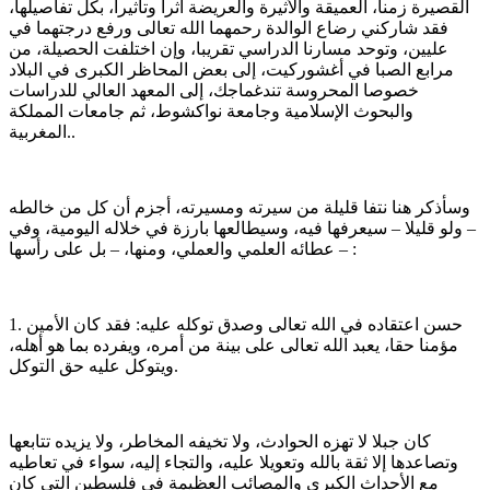
القصيرة زمنا، العميقة والأثيرة والعريضة أثرا وتأثيرا، بكل تفاصيلها،
فقد شاركني رضاع الوالدة رحمهما الله تعالى ورفع درجتهما في
عليين، وتوحد مسارنا الدراسي تقريبا، وإن اختلفت الحصيلة، من
مرابع الصبا في أغشوركيت، إلى بعض المحاظر الكبرى في البلاد
خصوصا المحروسة تندغماجك، إلى المعهد العالي للدراسات
والبحوث الإسلامية وجامعة نواكشوط، ثم جامعات المملكة
المغربية..
وسأذكر هنا نتفا قليلة من سيرته ومسيرته، أجزم أن كل من خالطه
– ولو قليلا – سيعرفها فيه، وسيطالعها بارزة في خلاله اليومية، وفي
عطائه العلمي والعملي، ومنها، – بل على رأسها – :
1. حسن اعتقاده في الله تعالى وصدق توكله عليه: فقد كان الأمين
مؤمنا حقا، يعبد الله تعالى على بينة من أمره، ويفرده بما هو أهله،
ويتوكل عليه حق التوكل.
كان جبلا لا تهزه الحوادث، ولا تخيفه المخاطر، ولا يزيده تتابعها
وتصاعدها إلا ثقة بالله وتعويلا عليه، والتجاء إليه، سواء في تعاطيه
مع الأحداث الكبرى والمصائب العظيمة في فلسطين التي كان