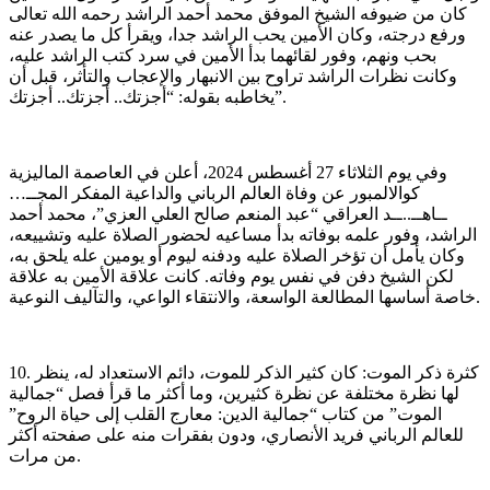
كان من ضيوفه الشيخ الموفق محمد أحمد الراشد رحمه الله تعالى
ورفع درجته، وكان الأمين يحب الراشد جدا، ويقرأ كل ما يصدر عنه
بحب ونهم، وفور لقائهما بدأ الأمين في سرد كتب الراشد عليه،
وكانت نظرات الراشد تراوح بين الانبهار والإعجاب والتأثر، قبل أن
يخاطبه بقوله: “أجزتك.. أجزتك.. أجزتك”.
وفي يوم الثلاثاء 27 أغسطس 2024، أعلن في العاصمة الماليزية
كوالالمبور عن وفاة العالم الرباني والداعية المفكر المجــ…
ــاهــ..ــد العراقي “عبد المنعم صالح العلي العزي”، محمد أحمد
الراشد، وفور علمه بوفاته بدأ مساعيه لحضور الصلاة عليه وتشييعه،
وكان يأمل أن تؤخر الصلاة عليه ودفنه ليوم أو يومين عله يلحق به،
لكن الشيخ دفن في نفس يوم وفاته. كانت علاقة الأمين به علاقة
خاصة أساسها المطالعة الواسعة، والانتقاء الواعي، والتآليف النوعية.
10. كثرة ذكر الموت: كان كثير الذكر للموت، دائم الاستعداد له، ينظر
لها نظرة مختلفة عن نظرة كثيرين، وما أكثر ما قرأ فصل “جمالية
الموت” من كتاب “جمالية الدين: معارج القلب إلى حياة الروح”
للعالم الرباني فريد الأنصاري، ودون بفقرات منه على صفحته أكثر
من مرات.