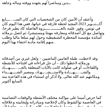
ــدين ومناصرا لهم بجهده ووقته وماله وجاهه.
وأعتقد أن الأمين كان من الشخصيات التي كان الســ…ـــابع
أكـــتــوبر 2023 المجيد لحظة فارقة في حياتها، ففي هذا اليوم كان
في تونس، وفور علمه بالغــــــــ..ــــزوة الفاصلة كاد يطير فرحا،
وتواصل مع كل أصدقائه ومعارفه مهنئا ومستبشرا، ثم اتصل بزملائه
أساتذة مؤسسة المحظرة الشنقيطية وحول لهم مبلغا ماليا وطلب
منهم إقامة مأدبة احتفاء بهذا اليوم.
وقد لاحظت، طيلة العامين الماضيين – ولعل غيري من أصدقائه
وزملائه لاحظوا ذلك – أن جل قراءاته في افتتاحه للأنشطة
واللقاءات، أو في صلواته كانت بالآيات المتعلقة بالجــ…ــــهـــاد
والشــ…ــهـــادة والاستـــشـ..ــهـاد، ومصير الشــــهـــداء
ومكانتهم عند الله تعالى. ولا أذكر أي استثناء في هذه القاعدة منذ
السابع أكتوبر.
كما حرص أميننا على مواكبة مختلف الأنشطة والوقفات التضامنية
في العاصمة نواكشوط وكان لإخلاصه ومبادراته وإيجابيته وعلاقاته
دور بارز في تنظيم بعضها وإنجاح البعض الآخر، كما سعى جاهدا لأن