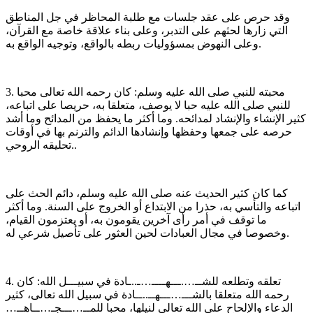
وقد حرص على عقد جلسات مع طلبة المحاظر في جل المناطق
التي زارها لحثهم على التدبر، وعلى بناء علاقة خاصة مع القرآن،
وعلى النهوض بمسؤوليات ربطه بالواقع، وتوجيه الواقع به.
3. محبته للنبي صلى الله عليه وسلم: كان رحمه الله تعالى محبا
للنبي صلى الله عليه حبا لا يوصف، متعلقا به، حريصا على اتباعه،
كثير الإنشاء والإنشاد لمدائحه. وما أكثر ما يحفظ من المدائح وما أشد
حرصه على جمعها وحفظها وإنشادها الدائم والترنم بها في أوقات
تحليقه الروحي..
كما كان كثير الحديث عنه صلى الله عليه وسلم، دائم الحث على
اتباعه والتأسي به، حذرا من الابتداع أو الخروج على السنة. وما أكثر
ما توقف في أمر رأى آخرين يقومون به، أو يعتزمون القيام،
وخصوصا في مجال العبادات لحين العثور على تأصيل شرعي له.
4. تعلقه وتطلعه للشــ….ـــهــــ…ـ..ـادة في سبيـــل الله: كان
رحمه الله متعلقا بالشـــ…ـــهــ..ــادة في سبيل الله تعالى، كثير
الدعاء والإلحاح على الله تعالى لنيلها، محبا للمــ…ـــجـ…ــاهــ…