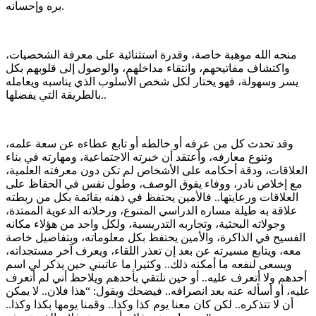
بره وإحسانه.
منحه الله موهبة خاصة، وقدرة استثنائية على معرفة الشخصيات،
واكتشاف مفاتيحهم، وانتقاء مداخلهم، والوصول إلى قلوبهم بكل
يسر وسهولة، فهو يختار لكل شخص الأسلوب الذي يناسبه ويعامله
بالطريقة التي يفضلها..
وقد تحدث كل من عرفه أو خالطه أو تابع عطاءه عن سعة علمه،
وتنوع معارفه، وأعتقد أن خبرته الاجتماعية، ومهارته في بناء
العلاقات، ودقة أحكامه على الأشخاص لم تكن دون معرفته العلمية،
مع إخلاص نادر، ووفاء يفوق الوصف، وطول نفس في الحفاظ على
العلاقات ورعايتها.. فالأمين يحتفظ في ذهنه بقائمة بكل من ربطته
علاقة به طيلة مساره الدراسي المتنوع، ورحلاته الدعوية الممتدة،
وجولاته البحثية، وتجاربه التدريسية، ولكل واحد من هؤلاء مكانه
الفسيح في الذاكرة، والأمين يحتفظ بكل معلوماته، وبتفاصيل خاصة
معه، ويتابع مسيرته عن بعد إن تعذر اللقاء، ويعرف آخر مستجداته،
ويسعى لنفعه ما أمكنه ذلك.. وكثيرا ما عاتبني حين يذكر لي اسم
أحدهم ولا أتعرف عليه.. أو حين نلتقي بأحدهم ويلاحظ أني لم أتعرف
عليه، أو أسأله عنه بعد انصرافه.. فيضحك ويقول: “هذا فلان.. لا يمكن
أن لا تتذكره.. لكن كان معنا يوم كذا وكذا.. وقمنا يومها بكذا وكذا..