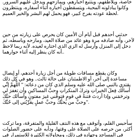
خاصة، ويلاطفهم، ويتتبع أخبارهم، ويمازحهم ويدخل عليهم السرور.
وكانوا يبادلونه المحبة، ويتسقطون أخباره أثناء أسفاره، وينتظرون
لحظة عودته بفرح كبير، فهو يحمل لهم البشر والخير العميم.
حدثني أحدهم قبل أيام أن الأمين كان يحرص على زيارته من حين
لآخر، وأنه صادفه مرة وهو عائد من صلاة العيد، ومازحه وباسطه، ثم
دخل إلى المنزل وأرسل له الزي الذي اختاره لعيده. لأنه ربما لاحظ
أنه كان ينظر إليه أثناء حوارهما..
وكان يقطع مسافات طويلة من أجل زيارة أحدهم، أو إيصال
مساعدة إلى آخر، أو الاطمئنان على حالة ثالث.. وهو في كل ذلك
يقتدي بالنبي صلى الله عليه وسلم الذي كان من دعائه: ” اللَّهمَّ إنِّي
أسالُك فِعلَ الخيراتِ وتركَ المنكراتِ وحبَّ المساكينِ وأن تغفرَ لي
وترحَمَني وإذا أردتَ فتنةً في قومٍ فتوفَّني غيرَ مفتونٍ وأسألك حبَّكَ
وحبَّ من يحبُّكَ وحبَّ عملٍ يقرِّبُني إلى حُبِّكَ”.
سأحبس القلم، وأتوقف مع هذه النتف القليلة والمتفرقة، وما تركت
أكثر، من حرصه على الصلاة على وقتها، ودأبه على حضور الصلوات
في المساجد وجهاده في ذلك، ومحاولاته الكثيرة للاستمرار في