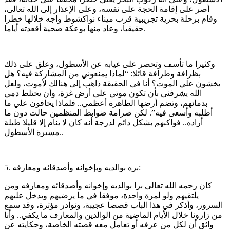
أصر على إقامة الحجة على نفسه، وعلى الإعذار إلى الله تعالى،
وقام برحلة بحرية تجريبية قرب ميناء نواكشوط واجه خلالها خطرا
حقيقيا، وعاد منها بوعكة صحية أقعدته أياما.
وكثيرا ما تأسف وتحصر على غيابه عن الأسطول، وعلق على ذلك
بظرافة وطرافة قائلا: “لماذا يمنعوني من المشاركة فيه؟ هل
يخشون علي الموت؟ أنا في الحقيقة ذاهب إلى هنالك لأموت، ولعل
الله يشرفني بأن تكون موتي على أرض غزة، وأن يختلط دمي
بدمائهم، وتضم أرضها الطاهرة أعظمي.. فلماذا يخافون علي ما
أطلبه وأسعى فيه”. لكن صرامة ضوابط المنظمين حالت دون ما
أراده.. فواكبهم بشكل دائم لدرجة أنه كان لا ينام إلا قليلا طيلة
مسيرة الأسطول..
5. بره بوالديه وبإخوانه وأصدقائه ومعارفه:
كان رحمه الله تعالى برا بوالديه وإخوانه وأصدقائه ومعارفه ومن
يلتقيهم ولو لمرة واحدة، موفقا في ما يرضيهم ويدخل عليهم
السرور، وأذكر في هذا الباب قصصا عجيبة، ونوادر مؤثرة، وقد سمع
من زارونا خلال الأيام الماضية من الوالدين والمعارف ما يكفي.. وأنا
واثق أن لكل من عرفه أو تعامل معه قصته الخاصة، وحكايته عن