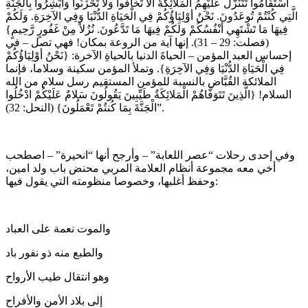
اسْتَقَامُوا تَتَنَزَّلُ عَلَيْهِمُ الْمَلائِكَةُ ألاَّ تَخَافُوا وَلاَ تَحْزَنُوا وَأبْشِرُوا بِالْجَنَّةِ
الَّتِي كُنْتُمْ تُوعَدُونَ. نَحْنُ أوْلِيَاؤُكُمْ فِي الْحَيَاةِ الدُّنْيَا وَفِي الآخِرَةِ. وَلَكُمْ
فِيهَا مَا تَشْتَهِي أنْفُسُكُمْ وَلَكُمْ فِيهَا مَا تَدَّعُونَ. نُزُلاً مِنْ غَفُورٍ رَّحِيمٍ}
(فصلت: 29 – 31). إنها آية من الروعة بمكان! فهي تصل – في
إحساس العبد المؤمن – الحياةَ الدنيا بالحياةِ الآخرة: {نَحْنُ أوْلِيَاؤُكُمْ
فِي الْحَيَاةِ الدُّنْيَا وَفِي الآخِرَةِ}. وتملأ المؤمن سكينة وسلاما، فإنما
الملائكة القُبَّاض بالنسبة للمؤمن المستقيم رسل سلام من الله
السلام! {الَّذِينَ تَتَوَفَّاهُمْ الْمَلائِكَةُ طَيِّبِينَ يَقُولُونَ سَلامٌ عَلَيْكُمْ ادْخُلُوا
الْجَنَّةَ بِمَا كُنتُمْ تَعْمَلُونَ} (النحل: 32)”.
وفي إحدى رحلات “عصر اللعابة” – وأرجح أنها “انحيرة” – اصطحب
أخي معه مجموعة أنظام العلامة المربي محنض باب ولد امين،
وحفظ أغلبها، وخصوصا منظومته التي يقول فيها:
والموت نعمة على العباد
والطبع منه ذو نفور باد
وهو انتقال طيب الأرواح
إلى بلاد الأمن والأفراح