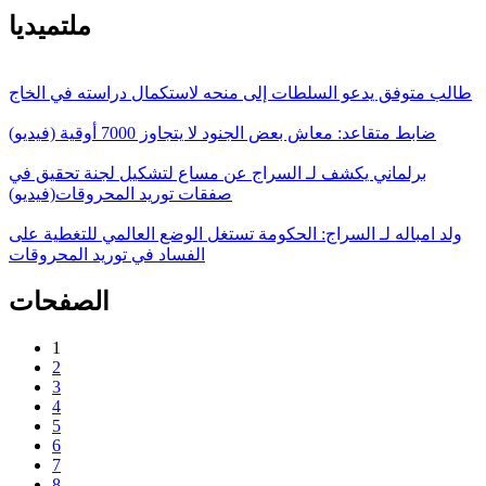
ملتميديا
طالب متوفق يدعو السلطات إلى منحه لاستكمال دراسته في الخاج
ضابط متقاعد: معاش بعض الجنود لا يتجاوز 7000 أوقية (فيديو)
برلماني يكشف لـ السراج عن مساع لتشكيل لجنة تحقيق في
صفقات توريد المحروقات(فيديو)
ولد امباله لـ السراج: الحكومة تستغل الوضع العالمي للتغطية على
الفساد في توريد المحروقات
الصفحات
1
2
3
4
5
6
7
8