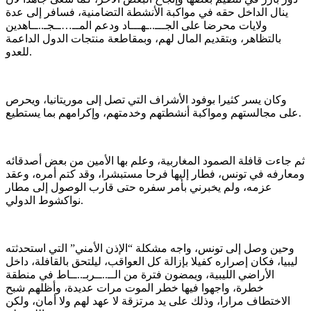
ينال الداخل حقه في مواكبة الأنشطة التضامنية، فسافر إلى عدة
ولايات محرضا على الجـــ..ـهـــاد ودعم المــ…ــجـ..ــاهدين
بالتظاهر، وبتقديم المال لهم، وبمقاطعة منتجات الدول الداعمة
للعدو.
وكان يسر كثيرا بوفود الأشراف التي تصل إلى موريتانيا، ويحرص
على مجالستهم ومواكبة أنشطتهم وخدمتهم، وإكرامهم بما يستطيع.
ثم جاءت قافلة الصمود المغاربية، وعلم بها الأمين من بعض أصدقائه
ومعارفه في تونس، فطار إليها فرحا مستبشرا، وقد كتم أمره، وعقد
عزمه، ولم يخبرني بأمر سفره حتى قارب الوصول إلى مطار
نواكشوط الدولي.
وحين وصل إلى تونس، واجه مشكلة “الإذن الأمني” التي استحدثته
ليبيا، فكان إصراره كفيلا بإزالة كل العواقب، ليلتحق بالقافلة، داخل
الأراضي الليبية، ويمضون فترة من الــ..ــربـ..ــاط في منطقة
خطرة، واجهوا فيها خطر الموت مرات عديدة، وأظلهم شبح
الاختطاف مرارا، وذلك على يد مرتزقة لا عهد لهم ولا أمان، ولكن