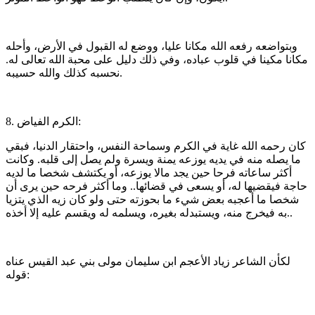
وبتواضعه رفعه الله مكانا عليا، ووضع له القبول في الأرض، وأحله
مكانا مكينا في قلوب عباده، وفي ذلك دليل على محبة الله تعالى له.
نحسبه كذلك والله حسيبه.
8. الكرم الفياض:
كان رحمه الله غاية في الكرم وسماحة النفس، واحتقار الدنيا، فبقي
ما يصله منه في يديه يوزعه يمنة ويسرة ولم يصل إلى قلبه. وكانت
أكثر ساعاته فرحا حين يجد مالا يوزعه، أو يكتشف شخصا ما لديه
حاجة فيقضيها له، أو يسعى في قضائها.. وما أكثر فرحه حين يرى أن
شخصا ما أعجبه بعض شيء ما بحوزته حتى ولو كان زيه الذي يتزيا
به فيخرج منه، ويستبدله بغيره، ويسلمه له ويقسم عليه إلا أخذه..
لكأن الشاعر زياد الأعجم ابن سليمان مولى بني عبد القيس عناه
قوله: