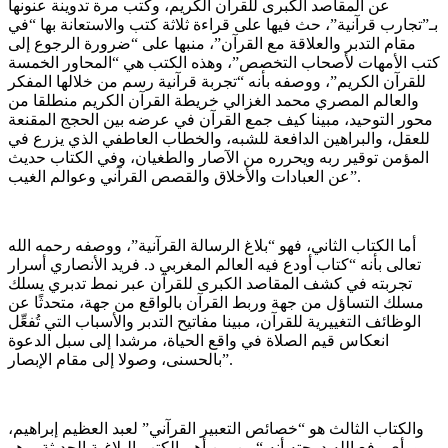
عن المقاصد الكبرى للقرآن الكريم، وكتب مرة تدوينة عنونها
بـ”تجارب قرآنية”، حث فيها على قراءة ثلاثة كتب والاستعانة بها “في
مقام التدبر والعلاقة مع القرآن”، منبها على “ضرورة الرجوع إلى
كتب الأمهات لأصحاب التخصص”، وهذه الكتب هي “المحاور الخمسة
للقرآن الكريم”، ووصفه بأنه “تجربة قرآنية رسم من خلالها المفكر
والعالم المصري محمد الغزالي خريطة القرآن الكريم منطلقا من
محور التوحيد، مبينا كيف جمع القرآن في عرضه بين الحجج المقنعة
للعقل، والبراهين الدافعة للشبه، والخطاب العاطفي الذي يزرع في
المؤمن توقير ربه ويحرره من الآصار والطغيان، وفي الكتاب حديث
عن العبادات والأخلاق والقصص القرآني وعوالم الغيب”.
أما الكتاب الثاني، فهو “بلاغ الرسالة القرآنية”، ووصفه رحمه الله
تعالى بأنه “كتاب أودع فيه العالم المغربي د. فريد الأنصاري أسرار
تجربته في كشف المقاصد الكبرى للقرآن عبر نمط تدبري يسلك
مسلك التساؤل من جهة وربط القرآن بالواقع من جهة، متحدثًا عن
الوظائف التغييرية للقرآن، مبينا مفاتيح التدبر والأسباب التي تُفعِّل
انعكاس قيم الصلاة في واقع الحياة، مرشدا إلى سبل الدعوة
بالحسنى، وصولا إلى مقام الإبصار”.
والكتاب الثالث هو “خصائص التعبير القرآني” لعبد العظيم إبراهيم،
ورأى رفع الله درجته أنه “من بين أهم الكتب البلاغية الحديثة، وهو