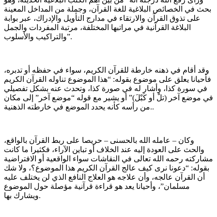
بحث في الخصائص البلاغية للغة القرآن، وجملة من المداخل المعينة
على تذوق القرآن والارتقاء في مدارج التأويل والإدراك، عبر بوابة
البلاغة القرآنية في مراتبها المختلفة، مرتبة المفردات والجمل
والتراكيب والأسلوب”.
وقد أقام في ذهنه خارطة للقرآن الكريم، سواء في حفظه أو تدبره،
فأحيانا يعلق على موضوع بقوله: “هذا الموضوع تناوله القرآن الكريم
في سورة كذا، وأشار له في صورة كذا، وتحدث عنه بشكل تفصيلي
في موضع آخر (تلْ أو كَبْلَ)” أو يشير مع قوله “موضع آخر” إلى مكان
من رأسه كأنه يحدد الموضع في خارطته الذهنية..
وكان – عامله الله بالحسنى – حريصا على ربط القرآن بالواقع،
والحث على العودة إليه عند الخلاف أو تباين الآراء، فكثيرا ما كانت
مشاركته رحمه الله تعالى في النقاشات سواء الواقعية أو الافتراضية
بقوله: “دعونا نرى كيف عالج القرآن الكريم هذا الموضوع؟، ولا شك
أن القرآن عالجه، وأن علاجه هو العلاج النافع الذي لن يختلف عليه
مسلمان”، وأحيانا يعد هو قراءة قرآنية مؤصلة حول الموضوع
ويشارك بها.