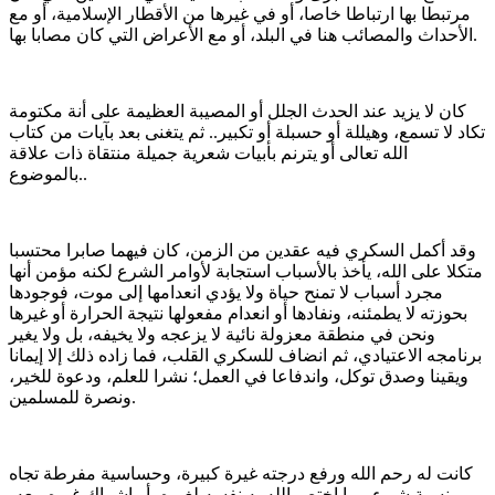
مرتبطا بها ارتباطا خاصا، أو في غيرها من الأقطار الإسلامية، أو مع
الأحداث والمصائب هنا في البلد، أو مع الأعراض التي كان مصابا بها.
كان لا يزيد عند الحدث الجلل أو المصيبة العظيمة على أنة مكتومة
تكاد لا تسمع، وهيللة أو حسبلة أو تكبير.. ثم يتغنى بعد بآيات من كتاب
الله تعالى أو يترنم بأبيات شعرية جميلة منتقاة ذات علاقة
بالموضوع..
وقد أكمل السكري فيه عقدين من الزمن، كان فيهما صابرا محتسبا
متكلا على الله، يأخذ بالأسباب استجابة لأوامر الشرع لكنه مؤمن أنها
مجرد أسباب لا تمنح حياة ولا يؤدي انعدامها إلى موت، فوجودها
بحوزته لا يطمئنه، ونفادها أو انعدام مفعولها نتيجة الحرارة أو غيرها
ونحن في منطقة معزولة نائية لا يزعجه ولا يخيفه، بل ولا يغير
برنامجه الاعتيادي، ثم انضاف للسكري القلب، فما زاده ذلك إلا إيمانا
ويقينا وصدق توكل، واندفاعا في العمل؛ نشرا للعلم، ودعوة للخير،
ونصرة للمسلمين.
كانت له رحم الله ورفع درجته غيرة كبيرة، وحساسية مفرطة تجاه
نسبة شيء مما اختص الله به نفسه لغيره، أو إشراك غيره معه،