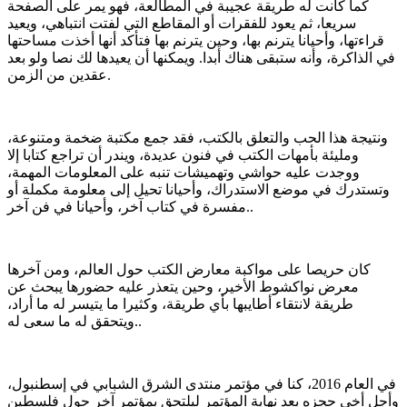
كما كانت له طريقة عجيبة في المطالعة، فهو يمر على الصفحة
سريعا، ثم يعود للفقرات أو المقاطع التي لفتت انتباهي، ويعيد
قراءتها، وأحيانا يترنم بها، وحين يترنم بها فتأكد أنها أخذت مساحتها
في الذاكرة، وأنه ستبقى هناك أبدا. ويمكنها أن يعيدها لك نصا ولو بعد
عقدين من الزمن.
ونتيجة هذا الحب والتعلق بالكتب، فقد جمع مكتبة ضخمة ومتنوعة،
ومليئة بأمهات الكتب في فنون عديدة، ويندر أن تراجع كتابا إلا
ووجدت عليه حواشي وتهميشات تنبه على المعلومات المهمة،
وتستدرك في موضع الاستدراك، وأحيانا تحيل إلى معلومة مكملة أو
مفسرة في كتاب آخر، وأحيانا في فن آخر..
كان حريصا على مواكبة معارض الكتب حول العالم، ومن آخرها
معرض نواكشوط الأخير، وحين يتعذر عليه حضورها يبحث عن
طريقة لانتقاء أطايبها بأي طريقة، وكثيرا ما يتيسر له ما أراد،
ويتحقق له ما سعى له..
في العام 2016، كنا في مؤتمر منتدى الشرق الشبابي في إسطنبول،
وأجل أخي حجزه بعد نهاية المؤتمر ليلتحق بمؤتمر آخر حول فلسطين