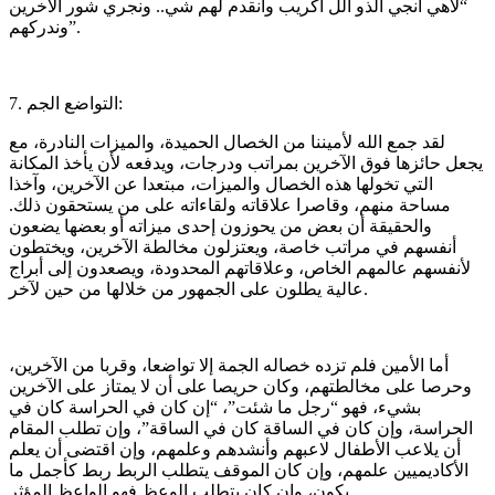
“لاهي انجي الذو الل اكريب وانقدم لهم شي.. ونجري شور الأخرين
وندركهم”.
7. التواضع الجم:
لقد جمع الله لأميننا من الخصال الحميدة، والميزات النادرة، مع
يجعل حائزها فوق الآخرين بمراتب ودرجات، ويدفعه لأن يأخذ المكانة
التي تخولها هذه الخصال والميزات، مبتعدا عن الآخرين، وآخذا
مساحة منهم، وقاصرا علاقاته ولقاءاته على من يستحقون ذلك.
والحقيقة أن بعض من يحوزون إحدى ميزاته أو بعضها يضعون
أنفسهم في مراتب خاصة، ويعتزلون مخالطة الآخرين، ويختطون
لأنفسهم عالمهم الخاص، وعلاقاتهم المحدودة، ويصعدون إلى أبراج
عالية يطلون على الجمهور من خلالها من حين لآخر.
أما الأمين فلم تزده خصاله الجمة إلا تواضعا، وقربا من الآخرين،
وحرصا على مخالطتهم، وكان حريصا على أن لا يمتاز على الآخرين
بشيء، فهو “رجل ما شئت”، “إن كان في الحراسة كان في
الحراسة، وإن كان في الساقة كان في الساقة”، وإن تطلب المقام
أن يلاعب الأطفال لاعبهم وأنشدهم وعلمهم، وإن اقتضى أن يعلم
الأكاديميين علمهم، وإن كان الموقف يتطلب الربط ربط كأجمل ما
يكون، وإن كان يتطلب الوعظ فهو الواعظ المؤثر..