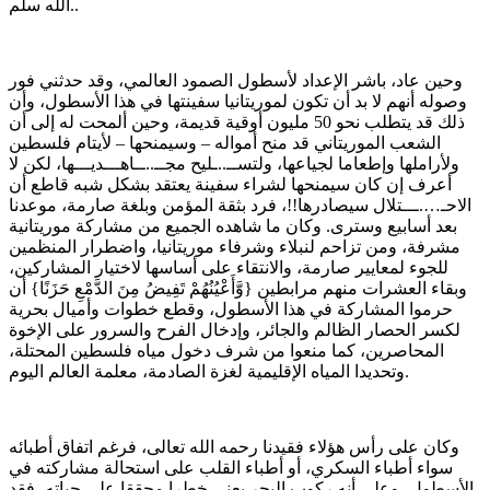
الله سلم..
وحين عاد، باشر الإعداد لأسطول الصمود العالمي، وقد حدثني فور
وصوله أنهم لا بد أن تكون لموريتانيا سفينتها في هذا الأسطول، وأن
ذلك قد يتطلب نحو 50 مليون أوقية قديمة، وحين ألمحت له إلى أن
الشعب الموريتاني قد منح أمواله – وسيمنحها – لأيتام فلسطين
ولأراملها وإطعاما لجياعها، ولتســ..ـليح مجــ..ــاهـــديـــها، لكن لا
أعرف إن كان سيمنحها لشراء سفينة يعتقد بشكل شبه قاطع أن
الاحـ….ـــتلال سيصادرها!!، فرد بثقة المؤمن وبلغة صارمة، موعدنا
بعد أسابيع وسترى. وكان ما شاهده الجميع من مشاركة موريتانية
مشرفة، ومن تزاحم لنبلاء وشرفاء موريتانيا، واضطرار المنظمين
للجوء لمعايير صارمة، والانتقاء على أساسها لاختيار المشاركين،
وبقاء العشرات منهم مرابطين {وَّأَعْيُنُهُمْ تَفِيضُ مِنَ الدَّمْعِ حَزَنًا} أن
حرموا المشاركة في هذا الأسطول، وقطع خطوات وأميال بحرية
لكسر الحصار الظالم والجائر، وإدخال الفرح والسرور على الإخوة
المحاصرين، كما منعوا من شرف دخول مياه فلسطين المحتلة،
وتحديدا المياه الإقليمية لغزة الصادمة، معلمة العالم اليوم.
وكان على رأس هؤلاء فقيدنا رحمه الله تعالى، فرغم اتفاق أطبائه
سواء أطباء السكري، أو أطباء القلب على استحالة مشاركته في
الأسطول، وعلى أنه ركوب البحر يعني خطرا محققا على حياته، فقد