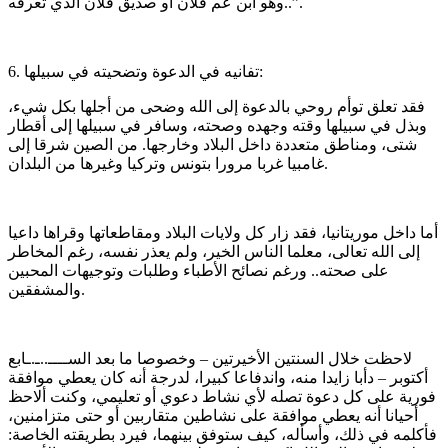
وهو ابن عم فلان أو صديق فلان الذي تعرفه..”.
6. تفانيه في الدعوة وتضحيته في سبيلها:
فقد تعلق توأم روحي بالدعوة إلى الله وضحى من أجلها بكل شيء،
وبذل في سبيلها وقته وجهده وصحته، وسافر في سبيلها إلى أقطار
شتى، ومناطق متعددة داخل البلاد وخارجها. من الصين شرقا إلى
غامبيا غربا مرورا بتونس وتركيا وغيرها من البلدان.
أما داخل موريتانيا، فقد زار كل ولايات البلاد ومقاطعاتها وقراها داعيا
إلى الله تعالى، معلما الناس الخير، ولم يعذر نفسه، رغم المخاطر
على صحته.. ورغم نصائح الأطباء وطلبات وتوجيهات المحبين
والمشفقين.
لاحظت خلال السنتين الأخيرتين – وخصوصا ما بعد الســــ..ـ.ـابع
أكتوبر – دأبا زايدا منه، واندفاعا كبيرا، لدرجة أنه كان يعطي موافقة
فورية على كل دعوة تصله لأي نشاط دعوي أو تعليمي، وكنت ألاحظ
أحيانا أنه يعطي موافقة على نشاطين متقاربين أو حتى متزامنين،
فأكلمه في ذلك، وأسأله، كيف ستوفق بينهما، فيرد بطريقته الخاصة: