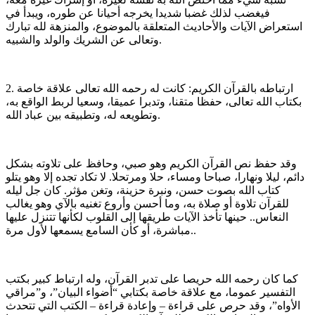
فيغضب لذلك غضبا شديدا يخرجه أحيانا عن طوره، ويبدأ في
استعراض الآيات والأحاديث المتعلقة بالموضوع، والمنزهة لله تبارك
وتعالى عن الشريك والولد والشبيه.
2. ارتباطه بالقرآن الكريم: كانت له رحمه الله تعالى علاقة خاصة
بكتاب الله تعالى، حفظا متقنا، وتدبرا عميقا، وسعيا لربط الواقع به،
وتطويعه له، وتطبيقه بين عباد الله.
وقد حفظ نص القرآن الكريم وهو صبي، وحافظ على تلاوته بشكل
دائم، ليلا ونهارا، صباحا ومساء، حلا ومرتحلا. لا تكاد تجده إلا وهو يتلو
كتاب الله بصوت حسن، ونبرة حزينة، وتغن مؤثر. كان جل ليله
للقرآن تلاوة أو صلاة به، وما أحسن وأروع تغنيه بالآي وهو يغالب
النعاس.. حينها تأخذ الآيات طريقها إلى القلوب لكأنها تتنزل عليها
مباشرة، أو كأن السامع يسمعها لأول مرة..
كما كان رحمه الله حريصا على تدبر القرآن، وله ارتباط كبير بكتب
التفسير عموما، مع علاقة خاصة بكتابي “أضواء البيان”، و”مراقي
الأواه”، وقد حرص على قراءة – وإعادة قراءة – الكتب التي تتحدث