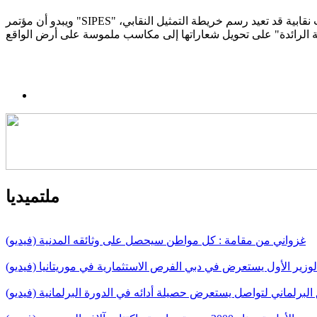
ويبدو أن مؤتمر "SIPES" ليس مجرد تجمع نقابي روتيني، بل هو محطة مفصلية في مسار أساتذة التعليم الثانوي بموريتانيا، في ظل استعدادات غير مسبوقة لانتخابات نقابية قد تعيد رسم خريطة التمثيل النقابي،
ملتميديا
غزواني من مقامة : كل مواطن سيحصل على وثائقه المدنية (فيديو)
لوزير الأول يستعرض في دبي الفرص الاستثمارية في موريتانيا (فيديو)
البرلماني لتواصل يستعرض حصيلة أدائه في الدورة البرلمانية (فيديو)