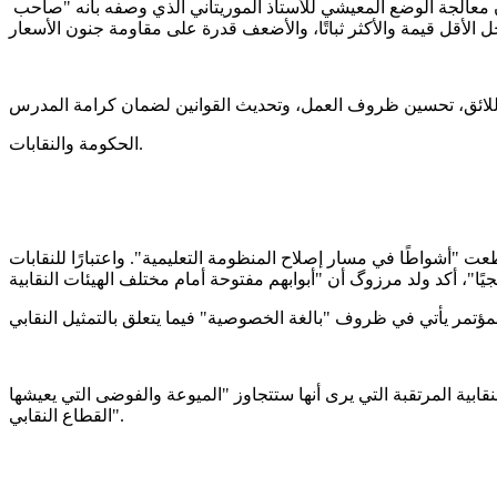
الأمين العام لم يتردد في تحميل "الشريك الاجتماعي" مسؤولية "المماطلة"، متسائلاً كيف يمكن تحقيق أهداف "المدرسة الجمهورية" دون معالجة الوضع المعيشي للأستاذ الموريتاني الذي وصفه بأنه "صاحب
الحكومة والنقابات.
عت "أشواطًا في مسار إصلاح المنظومة التعليمية". واعتبارًا للنقابات
لنقابية المرتقبة التي يرى أنها ستتجاوز "الميوعة والفوضى التي يعيشها
القطاع النقابي".