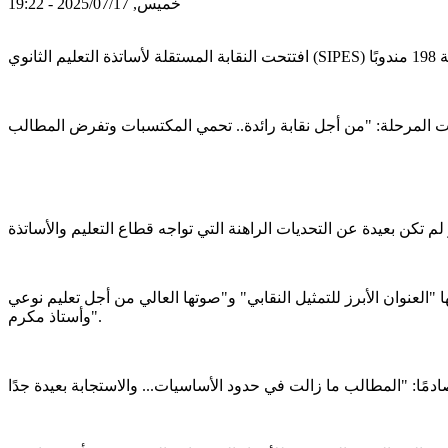
خميس, 2025/07/17 - 19:22
، الأمين العام للنقابة، سلط الضوء على ما أسماه "النضال الفعال" للنقابة منذ تأسيسها عام 1993، مؤكدًا أنها "العنوان الأبرز للتمثيل النقابي" و"صوتها العالي من أجل تعليم نوعي
وأستاذ مكرم".