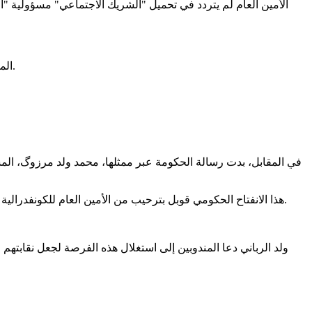
المطالب كانت واضحة وصريحة : زيادة الرواتب والعلاوات، توفير السكن اللائق، تحسين ظروف العمل، وتحديث القوانين لضمان كرامة المدرس.
في المقابل، بدت رسالة الحكومة عبر ممثلها، محمد ولد مرزوگ، المستشا
هذا الانفتاح الحكومي قوبل بترحيب من الأمين العام للكونفدرالية الوطنية للشغيلة الموريتانية، الأستاذ محمدن ولد الرباني، الذي أكد أن المؤتمر يأتي في ظروف "بالغة الخصوصية" فيما يتعلق بالتمثيل النقابي.
ولد الرباني دعا المندوبين إلى استغلال هذه الفرصة لجعل نقابتهم "ا