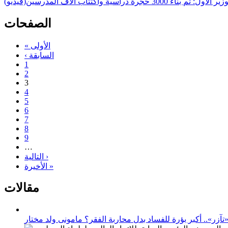
 الأول: تم بناء 3000 حجرة دراسية واكتتاب آلاف المدرسين(فيديو)
الصفحات
« الأولى
‹ السابقة
1
2
3
4
5
6
7
8
9
…
التالية ›
الأخيرة »
مقالات
زر».. أكبر بؤرة للفساد بدل محاربة الفقر؟ مامونى ولد مختار