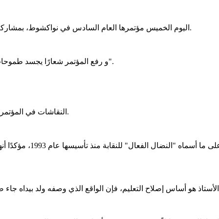
افتتحت النقابة المستقلة لأساتذة التعليم الثانوي (SIPES) اليوم الخميس مؤتمرها العام السادس في نواكشوط، بمشاركة 198 مندوبًا.
و رفع المؤتمر شعارًا يجسد طموحات المرحلة: "من أجل نقابة رائدة.. تحمي المكتسبات وتفرض المطالب".
النقاشات في المؤتمر لم تكن بعيدة عن التحديات الراهنة التي تواجه قطاع التعليم والأساتذة.
وقال أحمد محمود ولد بيداه