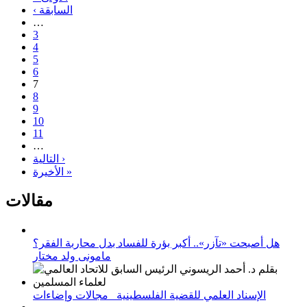
‹ السابقة
…
3
4
5
6
7
8
9
10
11
…
التالية ›
الأخيرة »
مقالات
هل أصبحت «تآزر».. أكبر بؤرة للفساد بدل محاربة الفقر؟
مامونى ولد مختار
الإسناد العلمي للقضية الفلسطينية_ مجالات وإضاءات