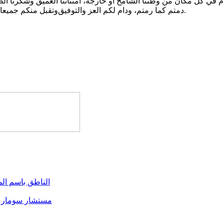
وتقبل منكم جميعا صالح الأعمال، وجنبنا وجنبكم كل مكروه إنه ولي ذلك والقادر عليه، و‎دمتم كما رمتم، ودام لكم العز والتوفيق.
الناطق باسم المرشح العيد : 
مستشار سوماري ل