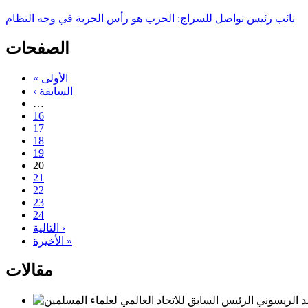
نائب رئيس تواصل للسراج: الحزب هو رأس الحربة في وجه النظام
الصفحات
« الأولى
‹ السابقة
…
16
17
18
19
20
21
22
23
24
التالية ›
الأخيرة »
مقالات