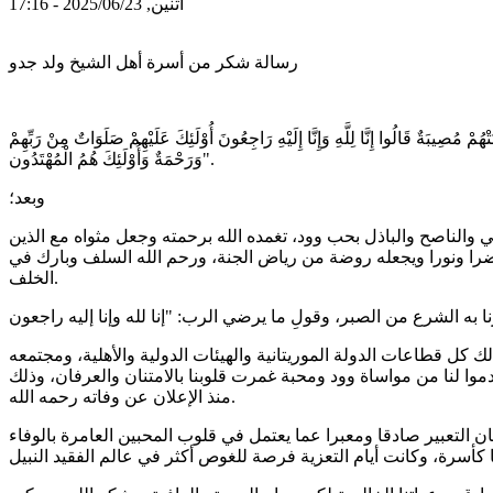
اثنين, 2025/06/23 - 17:16
رسالة شكر من أسرة أهل الشيخ ولد جدو
نَّا لِلَّهِ وَإِنَّا إِلَيْهِ رَاجِعُونَ أُوْلَئِكَ عَلَيْهِمْ صَلَوَاتٌ مِنْ رَبِّهِمْ
وَرَحْمَةٌ وَأُوْلَئِكَ هُمُ الْمُهْتَدُون".
وبعد؛
ية، والوالد الراعي والناصح والباذل بحب وود، تغمده الله برحمته وجعل مثواه مع الذين
 خضرا ونورا ويجعله روضة من رياض الجنة، ورحم الله السلف وبارك في
الخلف.
لك كل قطاعات الدولة الموريتانية والهيئات الدولية والأهلية، ومجتمعه
وا لنا من مواساة وود ومحبة غمرت قلوبنا بالامتنان والعرفان، وذلك
منذ الإعلان عن وفاته رحمه الله.
 التعبير صادقا ومعبرا عما يعتمل في قلوب المحبين العامرة بالوفاء