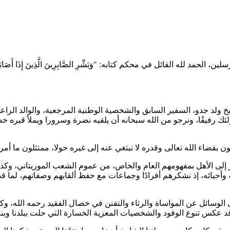
 في محكم كتابه: "وَبَشِّرِ الصَّابِرِينَ الَّذِينَ إِذَا أَصَابَتْهُمْ مُصِيبَةٌ قَالُوا إِ
و، 2025، بوفاة والدنا أحمد ولد الشيخ ولد جدو، السفير السابق والشخصية الوطنية المرجع
لئك رفيقًا، ونرجو من الله سبحانه أن يلقيه نضرة وسرورا ويملأ قبره
الشكر إلى الأهل بمفهومهم العام والخاص، من عموم الشعب الموريتاني، وكذ
أحبائه، إذ نشكرهم أفرادًا وجماعات مع حفظ ألقابهم وصفاتهم، لما قدم
وسائل عن المواساة والرثاء والتفنن في خصال الفقيد رحمه الله، وكان