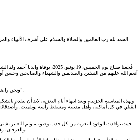
الحمد لله رب العالمين والصلاة والسلام على أشرف الأنبياء والمرسلين، الحمد لله القائل
فُجِعنا صباح يوم الخميس، 19 يوني
أنعم الله عليهم من النبيئين والصديقين والشهداء والصالحين وحسن أو
ونحن راضون بقضاء الله تعالى وقدره لا نبتغي عنه إلى غيره حولا، ممتثلون ما أمرنا به الشرع من الصبر، وقولِ ما يرضي الرب: "إنا لله وإنا إليه راجعون".
وبهذه المناسبة الحزينة، وبعد انتهاء أيام التعزية، لابد أن نتقدم ب
القبلي في كل أماكنه، وأهل مدينته ومسقط رأسه بوتلميت، وأصدقائه و
حيث توافدت الوفود للتعزية من كل حدب وصوب، وتم التعبير بشتى ال
والعرفان، وقد عكس تنوع الوفود والشخصيات المعزية الخسارة التي حلت ببلدنا وبنا كأسرة، وكانت أيام التعزية فرصة للغوص أكثر في عالم الفقيد النبيل.