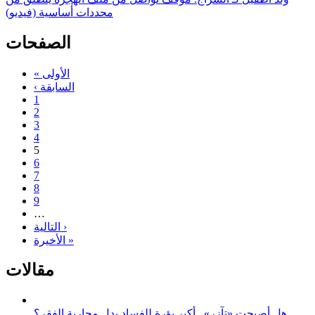
محددات أساسية (فيديو)
الصفحات
« الأولى
‹ السابقة
1
2
3
4
5
6
7
8
9
…
التالية ›
الأخيرة »
مقالات
هل أصبحت «تآزر».. أكبر بؤرة للفساد بدل محاربة الفقر؟