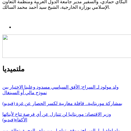
البكاي حمادي، والسفير مدير جامعة الدول العربية ومنظمة التعاون
الإسلامي بوزارة الخارجية، الشيخ سيد أحمد محمد السالك.
ملتميديا
ولد مولود لـ السراج: الأفق السياسي مسدود وعلينا الاختيار بين
نموذج مالي أو السينغال
بمشاركة موريتانية.. قافلة مغاربية لكسر الحصار عن غزة (فيديو)
وزير الاقتصاد: موريتانيا لن تتنازل عن أي فرصة تتاح لأبنائها
الأكفاء(فيديو)
ولد اطفيل لـ السراج: موقف تواصل من ملف الهجرة ينطلق من