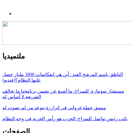
ملتميديا
الناطق باسم المرشح العيد : أين هي انعكاسات 3000 مليار حصل
عليها النظام؟(فيديو)
مستشار سوماري للسراج: ما أشيع عن تضمن برنامجنا ما يخالف
الشريعة لا أساس له
منسق حملة غزواني في اترارزة يتوعد من لم يصوت له
نائب رئيس تواصل للسراج: الحزب هو رأس الحربة في وجه النظام
الصفحات