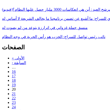
أين هي انعكاسات 3000 مليار حصل عليها النظام؟(فيديو)
لسراج: ما أشيع عن تضمن برنامجنا ما يخالف الشريعة لا أساس له
منسق حملة غزواني في اترارزة يتوعد من لم يصوت له
نائب رئيس تواصل للسراج: الحزب هو رأس الحربة في وجه النظام
الصفحات
« الأولى
‹ السابقة
…
16
17
18
19
20
21
22
23
24