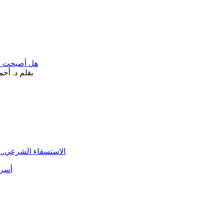
هل أصبحت «تآ
الاستسقاء الشرعي.. 
أسرة