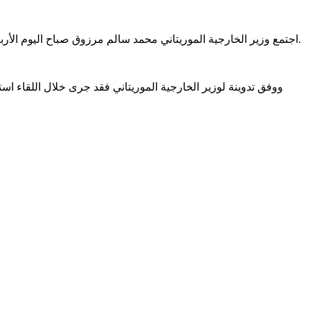
اجتمع وزير الخارجية الموريتاني محمد سالم مرزوق صباح اليوم الأربعاء في القاهرة بناىب وزير الخارجية السعودي وليد الخريجي وذلك على هامش الدورة 163 لمجلس جامعة الدول العربية على مستوى الوزراء.
ووفق تدوينة لوزير الخارجية الموريتاني فقد جرى خلال اللقاء است