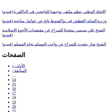
الاتحاد الوطني ينظم ملتقى توجيهيا للناجحين في الباكلوريا (فيديو)
وزيرة المياه: العطش في نواكشوط ناتج عن عوامل مناخية (فيديو)
الشيخ علي سيسي متحدثا للسراج عن مقتضيات الأخوة الإسلامية
(فيديو)
الشيخ صار يتحدث للسراج عن واجب المسلم تجاه المسلم (فيديو)
الصفحات
« الأولى
‹ السابقة
…
14
15
16
17
18
19
20
21