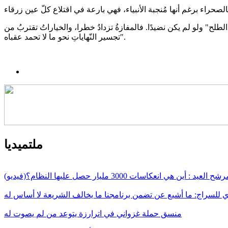
" ولو لم يكن نضيدًا. فالمفازةُ تزدادُ خطرا، والخياراتُ تقتربُ من
تجسير النّهاياتِ نحو ما لا تحمد عقباه".
ملتميديا
أين هي انعكاسات 3000 مليار حصل عليها النظام؟(فيديو)
لسراج: ما أشيع عن تضمن برنامجنا ما يخالف الشريعة لا أساس له
منسق حملة غزواني في اترارزة يتوعد من لم يصوت له