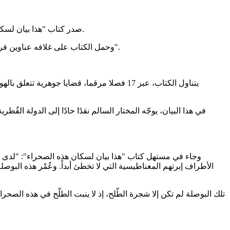
صدر كتاب "هذا بيان لسكان هذه الصحراء" للشاعر والروائي المختار السالم، وهو أول كتاب سياسي للمؤلف، الذي أصدر أكثر من عشرين كتابا أدبيا في الشعر والسرد.
وحمل الكتاب على غلافه عناوين فرعية: "أيها الصحراويون أو "البيظان" لقد دقّتْ ساعة المصارحة" و"إليكم جميعاً في موريتانيا والمملكة والجزائر وتونس وليبيا والشتات أتحدّث".
يتناول الكتاب، عبر 17 فصلا مرقما، قضايا ج
في هذا البيان، يوجّه المختار السالم نقدًا حادًا إلى الدولة القُط
وجاء في مستهل كتاب "هذا بيان لسكان هذه الصحراء": "لدى الن
الأطراف إبرتهم المغناطيسية التي لا تخطئ أبداً. وعُمْر هذه البوصلة ه
تلك البوصلة لم تكن إلا شجرة الطّلح، إذ لا ينبت الطلّح في هذه الصحراء