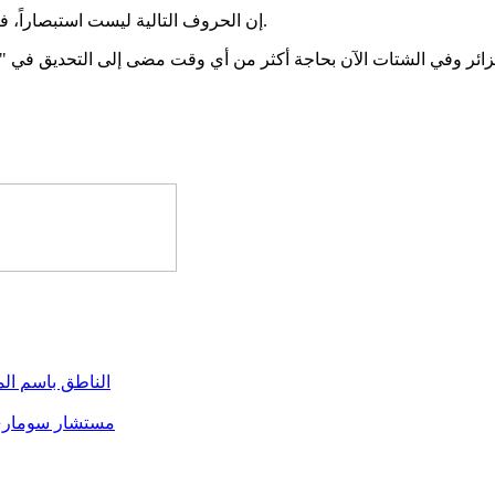
إن الحروف التالية ليست استبصاراً، فالصحراء برغم أنها مُنجبة الأنبياء، فهي بارعة في اقتلاع كلّ عين زرقاء.
ائر وفي الشتات الآن بحاجة أكثر من أي وقت مضى إلى التحديق في "الطلح
الناطق باسم المرشح العيد : 
مستشار سوماري ل