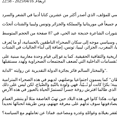
أربعاء, 2025/04/16 - 22:58
ة نداء فكري وسياسي موجه إلى سكان الصحراء الناطقين بالحسانية، أو ما يُعرف
لتاريخية والثقافية الحقيقية. كما يدعو إلى قيام وحدة مغاربية مبنية على
والمختار السالم فائز بجائزة الدولة التقديرية عن روايته "الدابة".
ظان" كما يسمون اجتماعيا بوصلتهم، لديهم في هذه الصحراء المترامية
 بكرًا كانت أو ثَــيّباً، فهي ولودة بالتّيهِ والضّياع، لكن ليس على ذلك
هات. هكذا كانوا في هذه البلاد حين تهبّ العاصفة مثلا أو ينتشر الغمام
فر بغيلانهِ وغوائلهِ وغدره ومصاعبهِ. فماذا عن تعاملهم مع السياسة؟