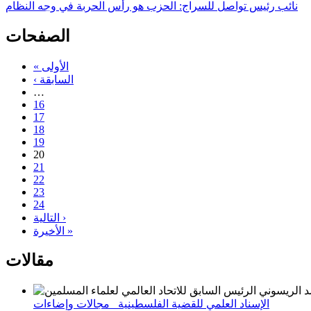
نائب رئيس تواصل للسراج: الحزب هو رأس الحربة في وجه النظام
الصفحات
« الأولى
‹ السابقة
…
16
17
18
19
20
21
22
23
24
التالية ›
الأخيرة »
مقالات
الإسناد العلمي للقضية الفلسطينية_ مجالات وإضاءات