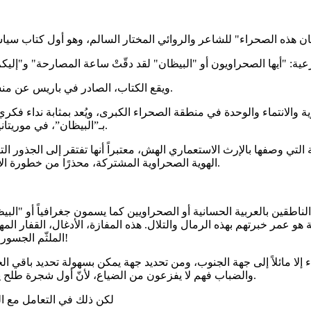
ويقع الكتاب، الصادر في باريس عن منشورات الشاعرة خديجة عبد الحي، في 87 صفحة من الحجم المتوسط.
وهرية تتعلق بالهوية والانتماء والوحدة في منطقة الصحراء الكبرى، ويُعد بمثاب
بـ”البيظان”، في موريتانيا، المغرب، الجزائر، ليبيا، تونس، إضافة إلى أبناء الجاليات في الشتات.
رية التي وصفها بالإرث الاستعماري الهش، معتبراً أنها تفتقر إلى الجذور ا
الهوية الصحراوية المشتركة، محذرًا من خطورة الانقسامات الداخلية التي تُضعف المجتمعات الصحراوية وتُهدد مستقبلها.
اطقين بالعربية الحسانية أو الصحراويين كما يسمون جغرافياً أو "البي
و عمر خبرتهم بهذه الرمال والتلال. هذه المفازة، الأدغال، القفار المهيبة؛
الملثّم الجسور الذي طالما افترش روحَهَ جسراً لتستمرّ الحياة بالعبور في هذه الأرضِ!
 إلا مائلاً إلى جهة الجنوب، ومن تحديد جهة يمكن بسهولة تحديد باقي الج
والضباب فهم لا يفزعون من الضياع، لأنّ أول شجرة طلح يصادفونها سوف تدلّهم على معرفة جهتهم، ومن طريقة انحنائها تحديداً.
لكن ذلك في التعامل مع الق