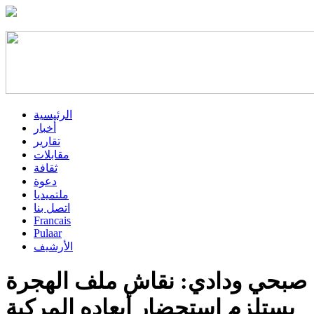
الرئيسية
أخبار
تقارير
مقابلات
ثقافة
دعوة
ملتميديا
اتصل بنا
Francais
Pulaar
الأرشيف
صبحي ودادي: نقاش ملف الهجرة
يستلزم استحضار أبعاده المركبة