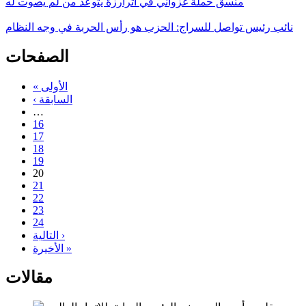
منسق حملة غزواني في اترارزة يتوعد من لم يصوت له
نائب رئيس تواصل للسراج: الحزب هو رأس الحربة في وجه النظام
الصفحات
« الأولى
‹ السابقة
…
16
17
18
19
20
21
22
23
24
التالية ›
الأخيرة »
مقالات