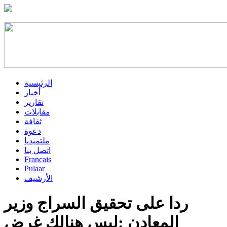
الرئيسية
أخبار
تقارير
مقابلات
ثقافة
دعوة
ملتميديا
اتصل بنا
Francais
Pulaar
الأرشيف
ردا على تحقيق السراج وزير
المعادن :ليس هنالك غرض