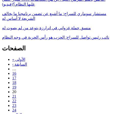
عليها النظام؟(فيديو)
مستشار سوماري للسراج: ما أشيع عن تضمن برنامجنا ما يخالف
الشريعة لا أساس له
منسق حملة غزواني في اترارزة يتوعد من لم يصوت له
نائب رئيس تواصل للسراج: الحزب هو رأس الحربة في وجه النظام
الصفحات
« الأولى
‹ السابقة
…
16
17
18
19
20
21
22
23
24