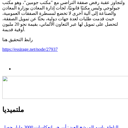
ولتجاوز عقبة رفض صفقة التراضي مع "مكتب جومين"، وهو مكتب
جيولوجي وليس مكتبًا قانونيًا، لجأت إدارة المعادن بوزارة المعادن
والصناعة إلى آلية أخرى لا تخضع لمسطرة الصفقات العمومية،
حيث قدمت طلبات لعدة جهات دولية، بحثًا عن تمويل الصفقة،
لتحصل على تمويل لها عبر التعاون الألماني، بقيمة نحو 20 مليون
أوقية قديمة.
رابط التحقيق هنا
https://essirage.net/node/27937
ملتميديا
الناطق باسم المرشح العيد : أين هي انعكاسات 3000 مليار حصل