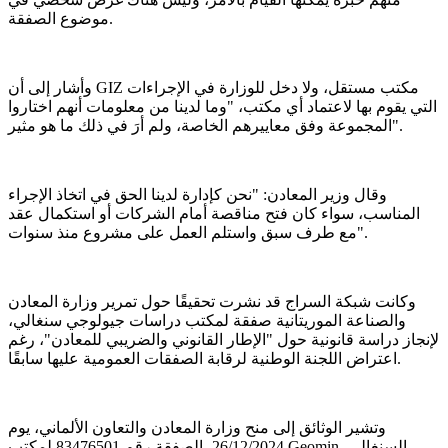
موضوع الصفقة.
وأشار إلى أن GIZ مكتب مستقل، ولا دخل للوزارة في الإجراءات
التي يقوم بها لاعتماد أي مكتب، "وما لدينا من معلومات أنهم اختاروا
المجموعة وفق معاييرهم الخاصة، ولم أرَ في ذلك ما هو مثير".
وقال وزير المعادن: "نحن كإدارة لدينا الحق في اتخاذ الإجراء
المناسب، سواء كان فتح مناقصة أمام الشركات أو استكمال عقد
مع طرف سبق واستلم العمل على مشروع منذ سنوات".
وكانت شبكة السراج قد نشرت تحقيقًا حول تمرير وزارة المعادن
والصناعة الموريتانية صفقة لمكتب دراسات جيولوجي سنغالي،
لإنجاز دراسة قانونية حول "الإطار القانوني والضريبي للمعادن"، رغم
اعتراض اللجنة الوطنية لرقابة الصفقات العمومية عليها سابقًا.
وتشير الوثائق إلى منح وزارة المعادن والتعاون الألماني، يوم
26/12/2024، الصفقة رقم 83476501 لمكتب Geomin السنغالي،