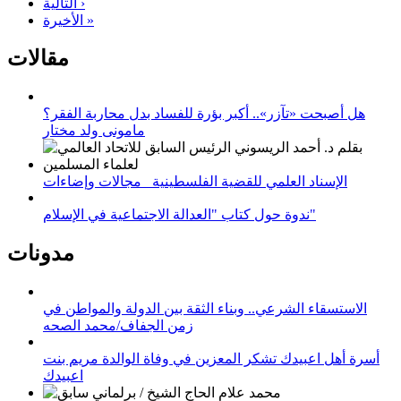
التالية ›
الأخيرة »
مقالات
هل أصبحت «تآزر».. أكبر بؤرة للفساد بدل محاربة الفقر؟
مامونى ولد مختار
الإسناد العلمي للقضية الفلسطينية_ مجالات وإضاءات
ندوة حول كتاب "العدالة الاجتماعية في الإسلام"
مدونات
الاستسقاء الشرعي.. وبناء الثقة بين الدولة والمواطن في
زمن الجفاف/محمد الصحه
أسرة أهل اعبيدك تشكر المعزين في وفاة الوالدة مريم بنت
اعبيدك