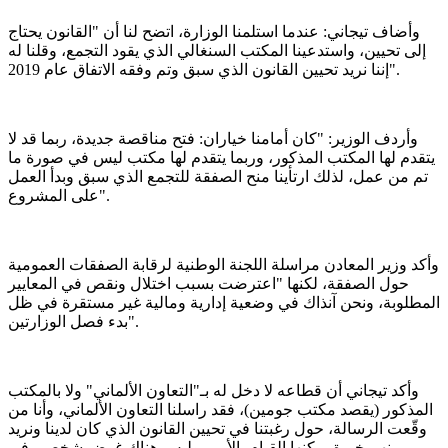
وأضاف تيجاني: عندما استلمنا الوزارة، اتضح لنا أن "القانون يحتاج
إلى تحيين، واستدعينا المكتب السنغالي الذي يقود التجمع، وقلنا له
إننا نريد تحيين القانون الذي سبق وتم وفقه الاتفاق عام 2019".
وأردف الوزير: "كان أمامنا خياران: فتح مناقصة جديدة، ربما قد لا
يتقدم لها المكتب المذكور، وربما يتقدم لها مكتب ليس في صورة ما
تم من عمل، لذلك ارتأينا منح الصفقة للتجمع الذي سبق وبدأ العمل
على المشروع".
وأكد وزير المعادن مراسلة اللجنة الوطنية لرقابة الصفقات العمومية
حول الصفقة، لكنها "اعترضت بسبب اختلال ونقص في المعايير
المطلوبة، ونحن آنذاك في وضعية إدارية ومالية غير مستقرة في ظل
بدء فصل الوزارتين".
وأكد تيجاني أن قطاعه لا دخل له بـ"التعاون الألماني" ولا بالمكتب
المذكور (يقصد مكتب جومين)، فقد راسلنا التعاون الألماني، وأنا من
وقّعت الرسالة، حول رغبتنا في تحيين القانون الذي كان لدينا ونريد
منهم خبرة يمكنها القيام بالأمر، وليس هناك غرض شخصي في