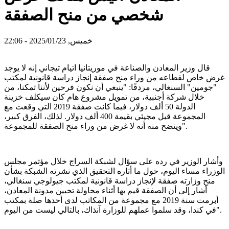
شخصي من منح الصفقة
خميس, 2025/01/23 - 22:06
قال وزير المعادن والصناعة في موريتانيا اتيام تيجاني إنه لا يوجد
غرض خاص لقطاعه من وراء منح صفقة إنجاز دراسة قانونية لمكتب
"جومين" السنغالي، مردفًا: "ينبغي أن نكون فرحين لأننا تمكنا، من
خلال شركة أجنبية، من تمويل مشروع هام كان سيكلف خزينة
الدولة 50 ألف دولار، فيما كانت صفقة 2019 التي وقعت مع
المجموعة قبل مجيئي بقيمة 400 ألف دولار. لذلك، الفرق كبير،
ويتضح منه أنه لا غرض من وراء منح الصفقة للمجموعة".
وأشار الوزير في رده على سؤال لشبكة السراج خلال مؤتمر مجلس
الوزراء مساء اليوم، حول ما أثاره التحقيق الذي نشرته الشبكة بشأن
منح وزارته صفقة لإنجاز دراسة قانونية لمكتب جيولوجي سنغالي،
أشار إلى أن الصفقة قيم بها أثناء محاولة تحيين مدونة المعادن،
أبرمت سنة 2019 مع مجموعة من المكاتب لدى أحدها صلة بمكتب
في كندا، وقد سلموا عملهم للوزارة آنذاك، بالتالي ليست من اليوم".