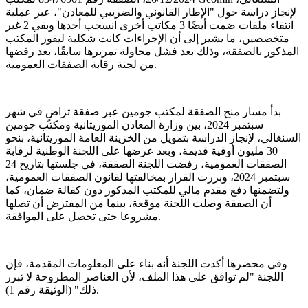
لإنجاز دراسة حول "الإطار القانوني والضريبي للمعادن"، عبر عملية
انتقاء ملفات ضمت أيضًا 3 مكاتب أخرى انسحب أحدها وبقي 2 غير
متخصصين، ما يشير إلى أن الإجراءات كانت شكلية ليفوز المكتب
المذكور بالصفقة، وذلك بعد فشل محاولة تمريرها سابقًا، بعد رفضها
من لجنة رقابة الصفقات العمومية.
بدأ مسار منح الصفقة لمكتب جومين عبر صفقة تراضٍ في شهر
سبتمبر 2024، بين وزارة المعادن الموريتانية ومكتب جومين
السنغالي، لإنجاز الدراسة بتمويل من الخزينة العامة الموريتانية، بنحو
30 مليون أوقية قديمة، وبعد عرضها على اللجنة الوطنية لرقابة
الصفقات العمومية، رفضت اللجنة الصفقة، في جلستها بتاريخ 24
سبتمبر 2024، وبررت القرار بمخالفتها لقانون الصفقات العمومية،
ولتضمنها دفع مقدم مالي للمكتب المذكور دون كفالة ضمان، كما
أن الصفقة وصلت اللجنة موقعة، بينما من المفترض أن تصلها
مشروعا حتى تحصل على الموافقة.
وفي محضرها أكدت اللجنة أنه بناء على المعلومات المقدمة، فإن
اللجنة "لم توافق على هذا الملف، لأن العناصر المطروحة لا تبرر
ذلك" (الوثيقة رقم 1).