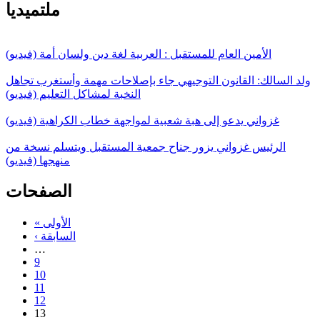
ملتميديا
الأمين العام للمستقبل : العربية لغة دين ولسان أمة (فيديو)
ولد السالك: القانون التوجيهي جاء بإصلاحات مهمة وأستغرب تجاهل
النخبة لمشاكل التعليم (فيديو)
غزواني يدعو إلى هبة شعبية لمواجهة خطاب الكراهية (فيديو)
الرئيس غزواني يزور جناح جمعية المستقبل ويتسلم نسخة من
منهجها (فيديو)
الصفحات
« الأولى
‹ السابقة
…
9
10
11
12
13