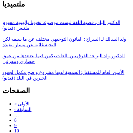
ملتميديا
الدكتور البان: قضية اللغة ليست موضوعا نخبويا والهوية مفهوم
ملتبس (فيديو)
ولد السالك لـ السراج : القانون التوجيهي مختلف عن ما سبقه لكن
النخبة غائبة عن مسار تنفيذه
الدكتور ولد البراء : الفرق بين اللغات يكمن فيما يضعدها من عمق
حضاري ومعرفي
الأمين العام للمستقبل: الجمعية لديها مشروع واضح مكمل لجهود
الخيرين في البلد (فيديو)
الصفحات
« الأولى
‹ السابقة
…
8
9
10