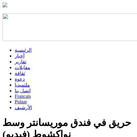
الرئيسية
أخبار
تقارير
مقابلات
ثقافة
دعوة
ملتميديا
اتصل بنا
Francais
Pulaar
الأرشيف
حريق في فندق موريسانتر وسط
نواكشوط (فيديو)