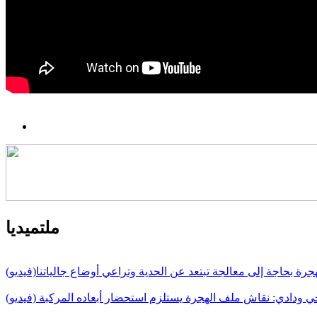
ملتميديا
جرة بحاجة إلى معالجة تبتعد عن الحدية وتراعي أوضاع جالياتنا(فيديو)
 ودادي: نقاش ملف الهجرة يستلزم استحضار أبعاده المركبة (فيديو)