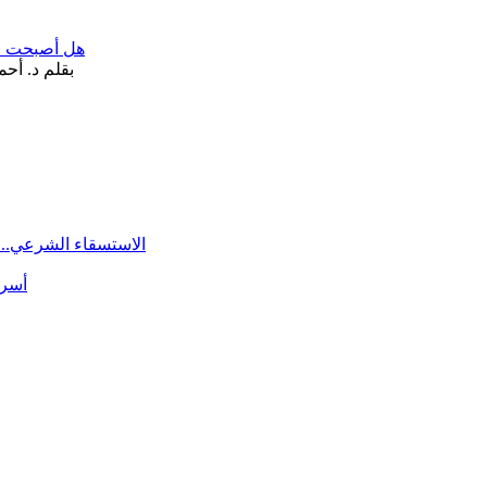
هل أصبحت «تآ
الاستسقاء الشرعي.. 
أسرة