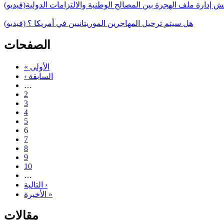
قش إدارة ملف الهجرة بين المصالح الوطنية والالتزامات الدولية(فيديو)
هل سيتم ترحيل المهاجرين الموريتانيين في أمريكا ؟ (فيديو)
الصفحات
« الأولى
‹ السابقة
…
2
3
4
5
6
7
8
9
10
…
التالية ›
الأخيرة »
مقالات