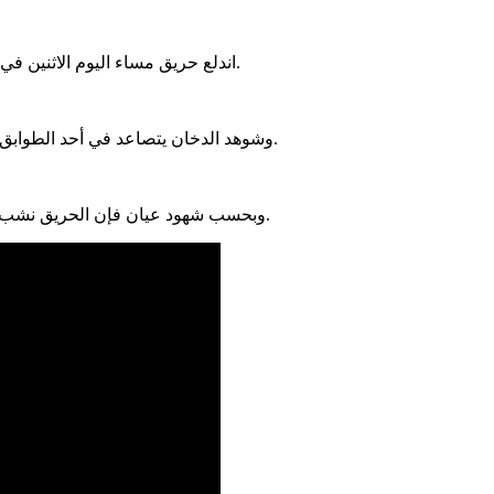
اندلع حريق مساء اليوم الاثنين في مطعم في الطابق العلوي لفندق موريسانتر وسط العاصمة نواكشوط.
وشوهد الدخان يتصاعد في أحد الطوابق العلوية للفندق، ووصلت فرق الحماية المدنية التي تغلبت على الحريق.
وبحسب شهود عيان فإن الحريق نشب في مطعم داخلي في الطابق العلوي للفندق ولم يخلف خسائر بشرية.