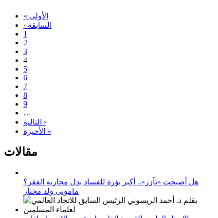
« الأولى
‹ السابقة
1
2
3
4
5
6
7
8
9
…
التالية ›
الأخيرة »
مقالات
هل أصبحت «تآزر».. أكبر بؤرة للفساد بدل محاربة الفقر؟
مامونى ولد مختار