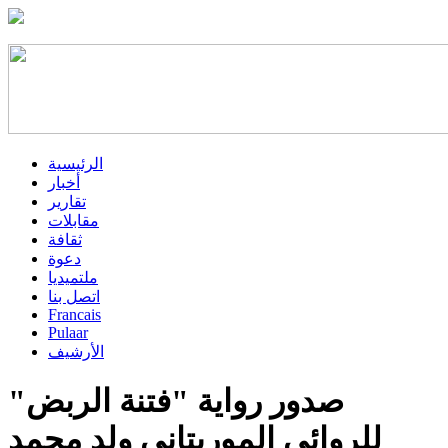
الرئيسية
أخبار
تقارير
مقابلات
ثقافة
دعوة
ملتميديا
اتصل بنا
Francais
Pulaar
الأرشيف
صدور رواية "فتنة الربض"
للروائي الموريتاني ولد محمد