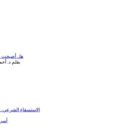
هل أصبحت «تآ
الاستسقاء الشرعي.. 
أسرة