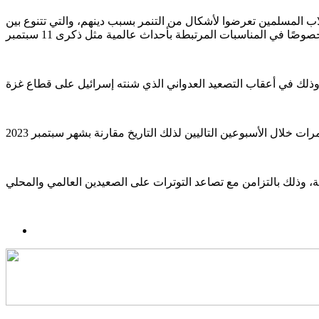
مية الأميركية إلى تزايد حوادث التنمر والكراهية ضد المسلمين، حيث أظهرت التقارير أن 55% من الطلاب المسلمين تعرضوا لأشكال من التنمر بسبب دينهم، والتي تتنوع بين