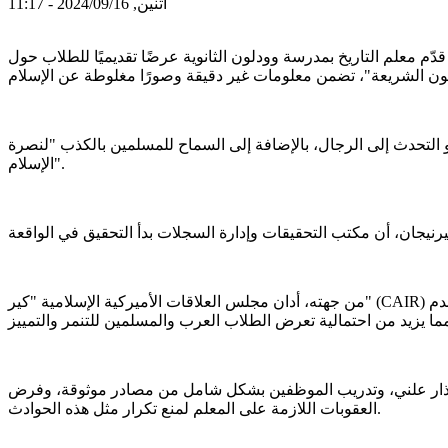
اثنين, 2024/09/16 - 11:17
دّم معلم التاريخ بمدرسة وودلون الثانوية عرضًا تقديميًا للطلاب حول
التحدث إلى الرجال، بالإضافة إلى السماح للمسلمين بالكذب "لنصرة
الإسلام".
من جهته، أدان مجلس العلاقات الأميركية الإسلامية "كير" (CAIR) الحادثة، واعتبرها محاولة لنشر سوء الفهم والكراهية تجاه الدين الإسلامي، وتعريض الطلاب المسلمين لخطر التمييز، خاصةً وأن العرض قُدم
يم اعتذار علني، وتدريب الموظفين بشكل شامل من مصادر موثوقة، وفرض
العقوبات اللازمة على المعلم لمنع تكرار مثل هذه الحوادث.