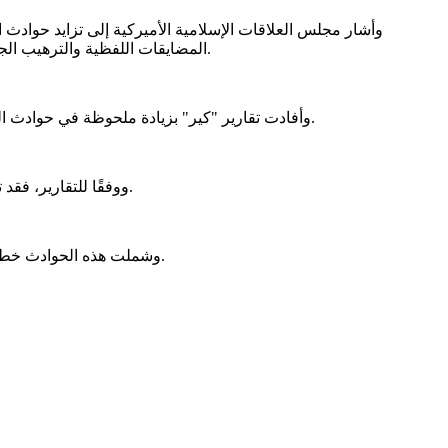
المضايقات اللفظية والترهيب الجسدي، وتتأثر بشكل كبير بالتصوير السلبي للإسلام في وسائل الإعلام، خصوصًا في المناسبات المرتبطة بأحداث عالمية مثل ذكرى 11 سبتمبر.
وأفادت تقارير "كير" بزيادة ملحوظة في حوادث الكراهية والتحيز ضد المسلمين في الولايات المتحدة منذ 7 أكتوبر 2023، وذلك في أعقاب التصعيد العدواني الذي شنته إسرائيل على قطاع غزة.
ووفقًا للتقارير، فقد تضاعفت الحوادث المعادية للمسلمين في ولاية ميريلاند بأكثر من ثلاث مرات خلال الأسبوعين التاليين لذلك التاريخ مقارنة بشهر سبتمبر 2023.
وشملت هذه الحوادث خطاب الكراهية، والتهديدات عبر الإنترنت، والتمييز ضد المجتمعات المسلمة، وذلك بالتزامن مع تصاعد التوترات على الصعيدين العالمي والمحلي.