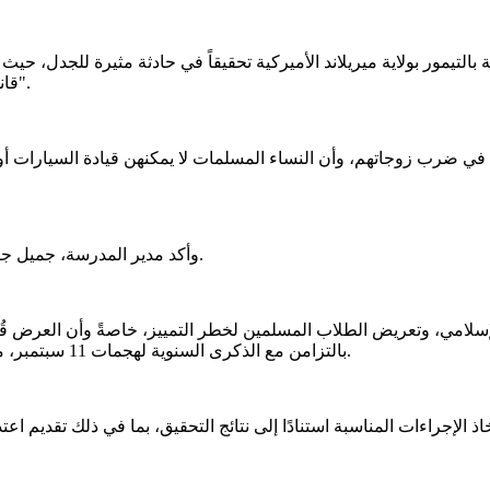
تيمور بولاية ميريلاند الأميركية تحقيقاً في حادثة مثيرة للجدل، حيث ق
"قانون الشريعة"، تضمن معلومات غير دقيقة وصورًا مغلوطة عن الإسلام.
ي ضرب زوجاتهم، وأن النساء المسلمات لا يمكنهن قيادة السيارات أو 
وأكد مدير المدرسة، جميل جيرنيجان، أن مكتب التحقيقات وإدارة السجلات بدأ التحقيق في الواقعة.
بالتزامن مع الذكرى السنوية لهجمات 11 سبتمبر، مما يزيد من احتمالية تعرض الطلاب العرب والمسلمين للتنمر والتمييز.
خاذ الإجراءات المناسبة استنادًا إلى نتائج التحقيق، بما في ذلك تقد