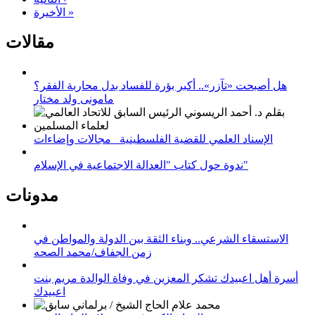
الأخيرة »
مقالات
هل أصبحت «تآزر».. أكبر بؤرة للفساد بدل محاربة الفقر؟
مامونى ولد مختار
الإسناد العلمي للقضية الفلسطينية_ مجالات وإضاءات
ندوة حول كتاب "العدالة الاجتماعية في الإسلام"
مدونات
الاستسقاء الشرعي.. وبناء الثقة بين الدولة والمواطن في
زمن الجفاف/محمد الصحه
أسرة أهل اعبيدك تشكر المعزين في وفاة الوالدة مريم بنت
اعبيدك