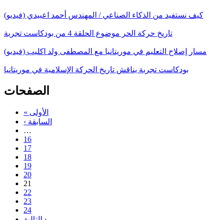
كيف نستفيد من الذكاء الصناعي / المهندس أحمد اعبيدي (فيديو)
تاريخ حركة الحر موضوع الحلقة 4 من بودكاست تجربة
مسار إصلاح التعليم في موريتانيا مع المصطفى ولد اكليب (فيديو)
بودكاست تجربة يناقش تاريخ الحركة الإسلامية في موريتانيا
الصفحات
« الأولى
‹ السابقة
…
16
17
18
19
20
21
22
23
24
التالية ›