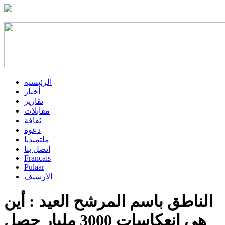
الرئيسية
أخبار
تقارير
مقابلات
ثقافة
دعوة
ملتميديا
اتصل بنا
Francais
Pulaar
الأرشيف
الناطق باسم المرشح العيد : أين
هي انعكاسات 3000 مليار حصل