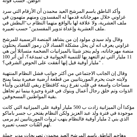
الوطن. حسب قوله
وأكد الناطق باسم المرشح العيد محمدن أن الأرقام التي سرد
غزاوني خلال مهرجاناته قدمها له المفسدون ومنهم متهمون في
ملف العشرية، ولا علاقة لها بالواقع متهما النظام ب"البطش في
ملف العشرية وإعداة تدوير المفسدين" حسب تعبيره.
وقال ولد سيدي مولود إن من يشاهد المنصة الرسمية للمرشح
غزاوني يعرف انه لن يحل مشكلة الفساد لأن رموز الفساد يحتلون
منصة مهرجاناته، ولم ينجز شيئا بالميزانيات الضخمة متسائلا أين هي
11 مليار التي تم التعهد بها للتنمية الحيوانية ف تمبدغة؟، أين أثر 100
مليار أوقية قيل إنها أنفقت على الحوض الشرقي؟" .
وقال إن الجانب الاجتماعي من أكثر جوانب فشل النظام المنتهية
ولايته حيث يحرم الموريتانيين من قطعة أرضية صغيرة بينما يمنح
مساحات واسعة في قلب تفرغ زينه كاقتطاع ريفي للنافذين وأبناء
الذوات وتم خلق رجال أعمال وبنوك في فترة وجيزة بينما تم تجاهل
بقية المواطنين المسحوقين.
مؤكدا أن الميزانية زادت ب 500 مليار أوقية على الميزانية التي كانت
موجودة في فترة ولد عبد العزيز ولكن النظام يفتخر ب جسر باماكو
الذي بني 2 مليار أوقية فالنظام ينهب ثروات الموريتانيين ثم يرمى
لهم الفُتات حسب تعبيره.
وهاجم الناطق باسم المرشح العيد محمدن تصريحات مدير حملة