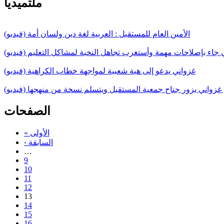
ملتميديا
الأمين العام للمستقبل : العربية لغة دين ولسان أمة (فيديو)
ي جاء بإصلاحات مهمة وأستغرب تجاهل النخبة لمشاكل التعليم (فيديو)
غزواني يدعو إلى هبة شعبية لمواجهة خطاب الكراهية (فيديو)
غزواني يزور جناح جمعية المستقبل ويتسلم نسخة من منهجها (فيديو)
الصفحات
« الأولى
‹ السابقة
…
9
10
11
12
13
14
15
16