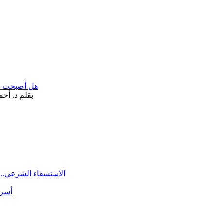
هل أصبحت «تآ
الاستسقاء الشرعي.. 
أسرة