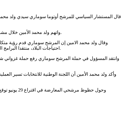
قال المستشار السياسي للمرشح أوتوما سوماري سيدي ولد محمد ال
واتهم ولد محمد الأمين خلال مشاركته في حلقة من برنامج #مساحة على شبكة السراج جهات لم يسمها بالسعي لتداول مثل هذه المعلومات الكاذبة للإضرار بالمرشح وحملته.
وقال ولد محمد الامين إن المرشح سوماري قدم رؤية متكام
احتياجات البلاد، منتقدا البرامج الحالية التي تنفذها الحكومة حيث وصفها بأنها غير مدروسة وبلا فائدة مثل مشروع المواساة بين الجنسين الذي تنفذه التهذيب حاليا حسب قوله.
وانتقد المسؤول في حملة المرشح سوماري رفع حملة غزواني شعار "م
وأكد ولد محمد الأمين أن اللجنة الوطنية للانتخابات تسير العم
وحول حظوظ مر