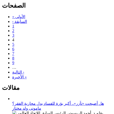
الصفحات
« الأولى
‹ السابقة
1
2
3
4
5
6
7
8
9
…
التالية ›
الأخيرة »
مقالات
هل أصبحت «تآزر».. أكبر بؤرة للفساد بدل محاربة الفقر؟
مامونى ولد مختار