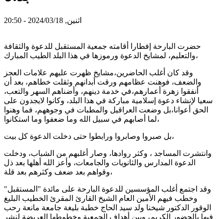
اثنين, 2024/03/18 - 20:50
حضرت البارحة إفطارا أقامته جمعية المستقبل للدعوة والثقافة
والتعليم، لمشايخ الدعوة ورموزها في هذا البلد الطيب المبارك،
وقد كان أغلب الحاضرين،مشايخ ظهرت عليهم علامات العجز
والضعف، فوهنت عظامهم ورقت أبدانهم وثقلت خطاهم، بعد أن
أنفقوا زهرة أعمارهم،في خدمة دينهم، وأضناهم السهر والتعب،
سعيا لإنشاء دعوة إسلامية مباركة في هذا البلد، وكانوا لايجدون على
الحق أعوانا،بل وضعت العراقيل والمطبات في وجوههم، فما وهنوا
لما أصابهم في سبيل الله وما ضعفوا وما استكانوا،
بل صبروا وصابروا ورابطوا حتى دخلت الدعوة كل بيت،
وانتشرت المساجد ، وكثر روادها، وصار أغلبهم من الشباب، ودخلت
الدعوة المدارس والثانويات والجامعات، وأعز الله أهلها بعد ذل
وقواهم بعد ضعف وكثرهم بعد قلة،
وقد اجتمع أغلب المؤسسين للدعوة البارحة على مائدة "المستقبل"
وخطب فيهم الأمين العام الشيخ القارئ المقرئ الخطيب البليغ
الوقور الدكتور شيخنا ولد سيد الحاج خطبة بليغة جامعة مانعة رحب
فيها بالحضور الكريم، وبين أهداف الجمعية وخطوطها العريضة لنشر