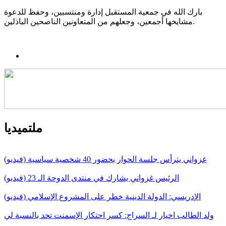
بارك الله في جمعية المستقبل إدارة ومنتسبين، وحفظ للدعوة
مشايخها أجمعين، وجعلهم من المتعاونين الناصحين الباذلين.
ملتميديا
غزواني يترأس جلسة الحوار بحضور 40 شخصية سياسية (فيديو)
الرئيس غزواني يشارك في منتدى الدوحة الـ 23 (فيديو)
الإدريسي: الدولة الدينية خطر على المشروع الإسلامي (فيديو)
ولد الطالب اخيار لـ السراج: كسر احتكار الإسمنت تحد بالنسبة لي