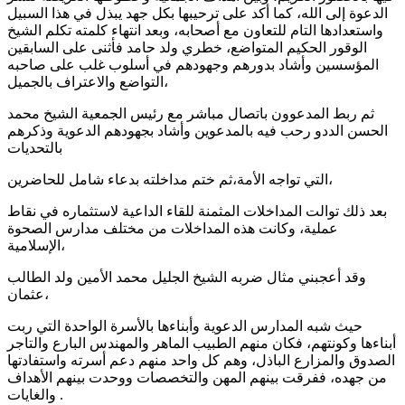
الدعوة إلى الله، كما أكد على ترحيبها بكل جهد يبذل في هذا السبيل
واستعدادها التام للتعاون مع أصحابه، وبعد انتهاء كلمته تكلم الشيخ
الوقور الحكيم المتواضع، خطري ولد حامد فأثنى على السابقين
المؤسسين وأشاد بدورهم وجهودهم في أسلوب غلب على صاحبه
التواضع والاعتراف بالجميل،
ثم ربط المدعوون باتصال مباشر مع رئيس الجمعية الشيخ محمد
الحسن الددو رحب فيه بالمدعوين وأشاد بجهودهم الدعوية وذكرهم
بالتحديات
التي تواجه الأمة،ثم ختم مداخلته بدعاء شامل للحاضرين،
بعد ذلك توالت المداخلات المثمنة للقاء الداعية لاستثماره في نقاط
عملية، وكانت هذه المداخلات من مختلف مدارس الصحوة
الإسلامية،
وقد أعجبني مثال ضربه الشيخ الجليل محمد الأمين ولد الطالب
عثمان،
حيث شبه المدارس الدعوية وأبناءها بالأسرة الواحدة التي ربت
أبناءها وكونتهم، فكان منهم الطبيب الماهر والمهندس البارع والتاجر
الصدوق والمزارع الباذل، وهم كل واحد منهم دعم أسرته واستفادتها
من جهده، ففرقت بينهم المهن والتخصصات ووحدت بينهم الأهداف
والغايات .