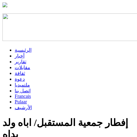
الرئيسية
أخبار
تقارير
مقابلات
ثقافة
دعوة
ملتميديا
اتصل بنا
Francais
Pulaar
الأرشيف
إفطار جمعية المستقبل/ اباه ولد
بداه