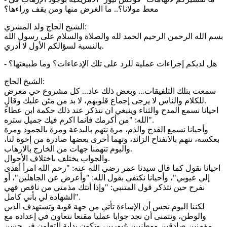
معط مولانا؟.. ما الغرض منها ومن يقف وراءها؟
الشيخ الحاج ولد المشري:
بسم الله الرحمن الرحيم الحمد لله والصلاة والسلام على رسول الله
بالنسبة لسؤالكم الأول لا أدري.
- هل لديكم إجراءات عملية للرد على تلك الإدعاءات؟ وما طبيعتها؟
الشيخ الحاج:
سمعت بتلك التلفيقات... وبعض ذلك عاد... كل مشروع حي معرض
للكلام والناس لا يرجى إجماع قلوبهم، لا بد من مثن عليك وقالٍ.
احيانا نسمع المدح والثناء وينبغي ان نتذكر عند ذلك حكمة ابن عطاء
الله: "من أكرمك فانما اكرم فيك جميل ستره".
وأحيانا نسمع القدح والذم، مرة نتهم بالبدعة ومرة بالجمود ومرة
بعكسه، نتهم بالانفتاح الزائد، وتهما أخرى بعضها صادرة من إخوة لنا،
واليوم تتهمنا جهات من الخارج بالارهاب.
والجواب يختلف باختلاف الأحوال.
احيانا نقول كما قال سيدنا عمر رضي الله عنه: "رحم الله امرأ أهدى
إلي عيوبي"، وأحيانا نكتفي بقول الله: "وأعرض عن الجاهلين"، أو
نفرح حين نتذكر قول المتنبي: "وإذا أتتك مذمتي من ناقص فهي
الشهادة لي بأني كامل".
لكننا اليوم نحس أن الإساءة تأتي من جهة قوية وتستهدف الدين
والوطن، ونتمنى أن نجد جوابا عمليا مقنعا نتعاون في إعداده مع
مؤمنين صادقين ووطنيين غيورين، وتكون بداية التعاون في حسن