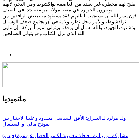
نفتح لهم محظرة غير بعيدة من العاصمة نواكشوط ومن البحر، لأنهم
يعتبرون الحرارة في معط مولانا مرتفعة جدا في الصيف.
فإن يسر الله أن نستجيب لطلبهم فقد يستفيد منه بعض الوافدين من
نواكشوط، والأمر محل نظر، ولا ينبغي أن يجتمع ضعف الوسائل
وتشتيت الجهود، والله نسأل أن يوفقنا ويتولى أمورنا ببركة "إن وليي
الله الذي نزل الكتاب وهو يتولى الصالحين".
ملتميديا
ولد مولود لـ السراج: الأفق السياسي مسدود وعلينا الاختيار بين
نموذج مالي أو السينغال
بمشاركة موريتانية.. قافلة مغاربية لكسر الحصار عن غزة (فيديو)