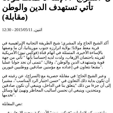
تأتي تستهدف الدين والوطن
(مقابلة)
اثنين, 2015/05/11 - 12:30
أكد الشيخ الحاج ولد المشري؛ شيخ الطريقة التجانية الإبراهيمية في
قرية معط مولانا؛ بولاية اترارزه جنوب موريتانيا، أن ما وصفها
بالإساءة الأخيرة، المتمثلة في اتهام قناة (فوكس نيوز) الأمريكية
لقريته باحتضان الإرهاب، ولدت لديه إحساسا بأنها " تأتي من جهة
قوية وتستهدف الدين والوطن"، وقال: "نتمنى أن نجد جوابا عمليا
مقنعا نتعاون في إعداده مع مؤمنين صادقين ووطنيين غيورين".
وعبر الشيخ الحاج؛ في مقابلة حصرية مع (السراج)، عن رغبته في
أن تكون بداية ذلك التعاون في "حسن اختيار الرد المناسب"، مشيرا
إلى أن جزءا من ذلك "يتعلق بنا في الداخل، وينبغي أن نكون صادقين
ومتحدين، وينبغي ان نحسن أساليب المحاظر ونهيئ لها وسائل
تخدمها".
نص المقابلة:
- ما تفسيركم لاتهامات "فوكس نيوز" الأمريكية بوجود الإرهاب في