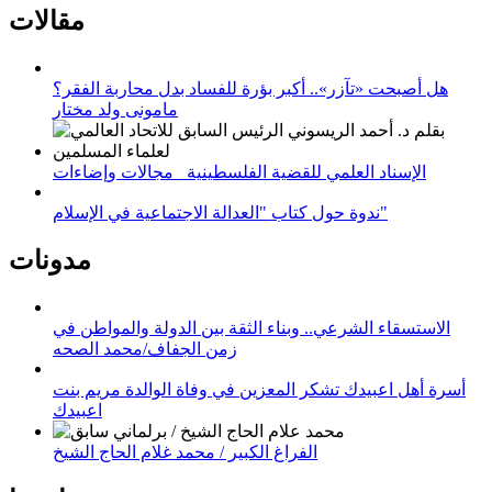
مقالات
هل أصبحت «تآزر».. أكبر بؤرة للفساد بدل محاربة الفقر؟
مامونى ولد مختار
الإسناد العلمي للقضية الفلسطينية_ مجالات وإضاءات
ندوة حول كتاب "العدالة الاجتماعية في الإسلام"
مدونات
الاستسقاء الشرعي.. وبناء الثقة بين الدولة والمواطن في
زمن الجفاف/محمد الصحه
أسرة أهل اعبيدك تشكر المعزين في وفاة الوالدة مريم بنت
اعبيدك
الفراغ الكبير / محمد غلام الحاج الشيخ