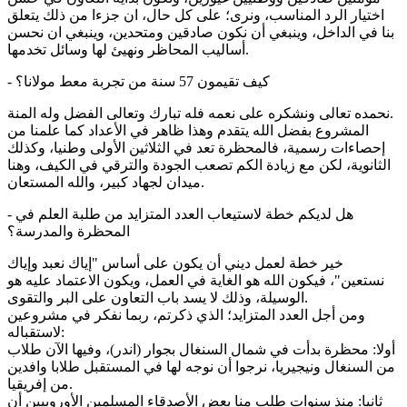
اختيار الرد المناسب، ونرى؛ على كل حال، ان جزءا من ذلك يتعلق
بنا في الداخل، وينبغي أن نكون صادقين ومتحدين، وينبغي ان نحسن
أساليب المحاظر ونهيئ لها وسائل تخدمها.
- كيف تقيمون 57 سنة من تجربة معط مولانا؟
نحمده تعالى ونشكره على نعمه فله تبارك وتعالى الفضل وله المنة.
المشروع بفضل الله يتقدم وهذا ظاهر في الأعداد كما علمنا من
إحصاءات رسمية، فالمحظرة تعد في الثلاثين الأولى وطنيا، وكذلك
الثانوية، لكن مع زيادة الكم تصعب الجودة والترقي في الكيف، وهنا
ميدان لجهاد كبير، والله المستعان.
- هل لديكم خطة لاستيعاب العدد المتزايد من طلبة العلم في
المحظرة والمدرسة؟
خير خطة لعمل ديني أن يكون على أساس "إياك نعبد وإياك
نستعين"، فيكون الله هو الغاية في العمل، ويكون الاعتماد عليه هو
الوسيلة، وذلك لا يسد باب التعاون على البر والتقوى.
ومن أجل العدد المتزايد؛ الذي ذكرتم، ربما نفكر في مشروعين
لاستقباله:
أولا: محظرة بدأت في شمال السنغال بجوار (اندر)، وفيها الآن طلاب
من السنغال ونيجيريا، نرجوا أن نوجه لها في المستقبل طلابا وافدين
من إفريقيا.
ثانيا: منذ سنوات طلب منا بعض الأصدقاء المسلمين الأوروبيين أن