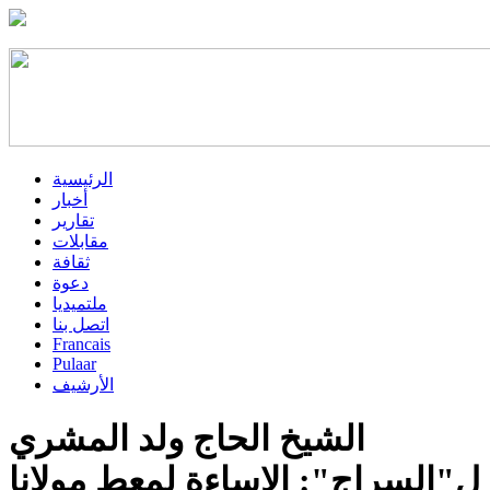
الرئيسية
أخبار
تقارير
مقابلات
ثقافة
دعوة
ملتميديا
اتصل بنا
Francais
Pulaar
الأرشيف
الشيخ الحاج ولد المشري
ل"السراج": الإساءة لمعط مولانا