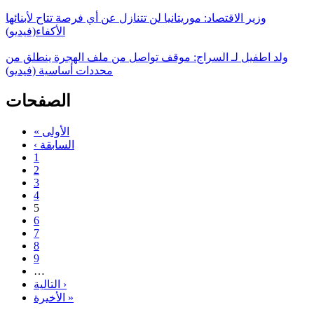
وزير الاقتصاد: موريتانيا لن تتنازل عن أي فرصة تتاح لأبنائها
الأكفاء(فيديو)
ولد اطفيل لـ السراج: موقف تواصل من ملف الهجرة ينطلق من
محددات أساسية (فيديو)
الصفحات
« الأولى
‹ السابقة
1
2
3
4
5
6
7
8
9
…
التالية ›
الأخيرة »