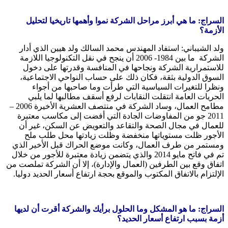
السراج: ما هي أبرز مراحل الشركة نموا وأهمها تاريخيا لتحليل
الأزمة؟
ولد الشيباني: استفاد المهندس محمد السالك ولد هيين الذي أدار
الشركة ما بين 1984- 2006 أن ينجح في نقل التكنولوجيا اللازمة
للاستمرارية الشركة ونجاحها في المنافسة وقدرتها على دخول
السوق الدولية بثقة، فكان ذلك على حساب النواحي الاجتماعية،
ونظرا للتغيرات السياسية التي طرأت وما صاحبها من أجواء
الحريات العامة انتقلت النقابات لرفع أسقف مطالبها لما يلبي
مطامح العمال، وساد الشركة في منتصف العشرية الأخيرة 2006 –
2011 جو من المفاوضات الجادة التي أفضت إلى مكاسب معتبرة
للعمال في مجال الصحة والتقاعد والتعويض عن السكن، غير أن
الأجور ظلت مستوياتها منخفضة وظلت زيادتها محل طلب ملح
ومستمر من طرف العمال، وكانت موضع الحراك قبل الأخير الذي
تم في فاتح مايو 2014 والذي يتضمن زيادة معتبرة للأجور من خلال
اتفاق وقع بين الطرفين (العمال والإدارة)، إلا أن الشركة تملصت من
الإلتزام بالاتفاق المكتوب والموقع بحجة ارتفاع أسعار الحديد دوليا.
السراج: ما هو المشكل وما الحلول برأيك والشركة أقرت أن لديها
أزمة بسبب ارتفاع أسعار الحديد؟