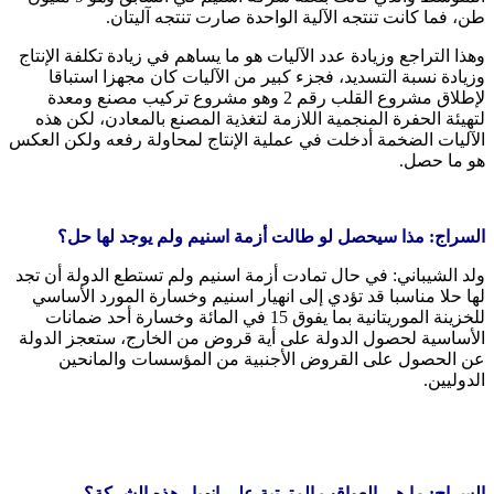
طن، فما كانت تنتجه الآلية الواحدة صارت تنتجه آليتان.
وهذا التراجع وزيادة عدد الآليات هو ما يساهم في زيادة تكلفة الإنتاج
وزيادة نسبة التسديد، فجزء كبير من الآليات كان مجهزا استباقا
لإطلاق مشروع القلب رقم 2 وهو مشروع تركيب مصنع ومعدة
لتهيئة الحفرة المنجمية اللازمة لتغذية المصنع بالمعادن، لكن هذه
الآليات الضخمة أدخلت في عملية الإنتاج لمحاولة رفعه ولكن العكس
هو ما حصل.
السراج: مذا سيحصل لو طالت أزمة اسنيم ولم يوجد لها حل؟
ولد الشيباني: في حال تمادت أزمة اسنيم ولم تستطع الدولة أن تجد
لها حلا مناسبا قد تؤدي إلى انهيار اسنيم وخسارة المورد الأساسي
للخزينة الموريتانية بما يفوق 15 في المائة وخسارة أحد ضمانات
الأساسية لحصول الدولة على أية قروض من الخارج، ستعجز الدولة
عن الحصول على القروض الأجنبية من المؤسسات والمانحين
الدوليين.
السراج: ما هي العواقب المترتبة على انهيار هذه الشركة؟