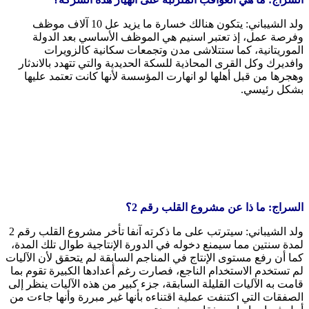
ولد الشيباني: يتكون هنالك خسارة ما يزيد عل 10 آلاف موظف
وفرصة عمل، إذ تعتبر اسنيم هي الموظف الأساسي بعد الدولة
الموريتانية، كما ستتلاشى مدن وتجمعات سكانية كالزويرات
وافديرك وكل القرى المحاذية للسكة الحديدية والتي تتهدد بالاندثار
وهجرها من قبل أهلها لو انهارت المؤسسة لأنها كانت تعتمد عليها
بشكل رئيسي.
السراج: ما ذا عن مشروع القلب رقم 2؟
ولد الشيباني: سيترتب على ما ذكرته آنفا تأخر مشروع القلب رقم 2
لمدة سنتين مما سيمنع دخوله في الدورة الإنتاجية طوال تلك المدة،
كما أن رفع مستوى الإنتاج في المناجم السابقة لم يتحقق لأن الآليات
لم تستخدم الاستخدام الناجع، فصارت رغم أعدادها الكبيرة تقوم بما
قامت به الآليات القليلة السابقة، جزء كبير من هذه الآليات ينظر إلى
الصفقات التي اكتنفت عملية اقتناءه بأنها غير مبررة وأنها جاءت من