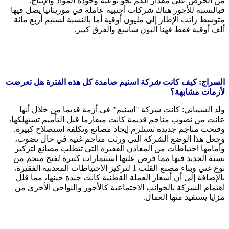
من الحرص على مقدار الكم نحو نوعية وجودة المواد والإنتاج.
فبالنسبة للأجور هناك شركات أجنبية عاملة في موريتانيا يصل فيها
متوسط راتب الإطار إلى مليون أوقية أما بالنسبة لسنيم أربع مائة
ألف أوقية فقط فهنا البون شاسع والفرق كبير.
السراج: كيف كانت شركة اسنيم صامدة كل هذه الفترة هل تعرضت
لأزمات مشابهة؟
ولد الشيباني: كانت شركة "اسنيم" في أزمة قديما من خلال أنها
عانت من نضوب مناجم قديمة كانت ميفارما قبل التأميم تستهلكها،
وفتحت مناجم جديدة تستلزم إيجاد مصانع وتكلفة استصلاح كبيرة.
وجعل هذا الوضع الشركة التي ورثت مناجم غنية في حال نضوب،
وأمامها احتياطات من المعادن الفقيرة التي تتطلب مصانع لتركيز
نسبة الحديد فيها مما فرض عليها استثمارات كبيرة لفتح منجم من
نوع غني وبناء مصنع القلب 1 لتركيز الاحتياطات المعدنية الفقيرة،
بالإضافة إلى أن أسعار العملة الةطنية كانت جيدة حينها، مما قلل
اهتمام الشركة بالجوانب الاجتماعية كالأجور والنواحي الأخرى من
مزايا يستفيد منها العمال.