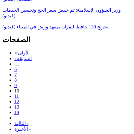
وزير الشؤون الإسلامية: تم خفض سعر الحج وتحسين الخدمات
(فيديو)
تخريج 130 حافظا للقرآن بمعهد ورش في الميناء (فيديو)
الصفحات
« الأولى
‹ السابقة
…
6
7
8
9
10
11
12
13
14
…
التالية ›
الأخيرة »