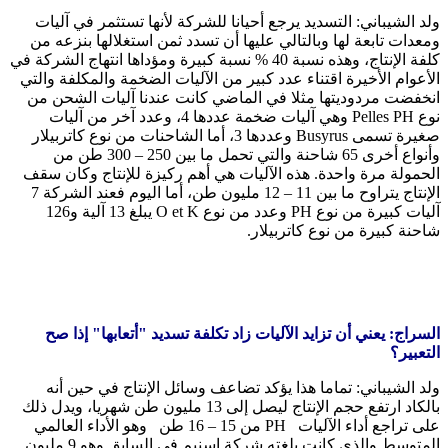
ولد الشيباني: التسديد يرجع أحيانا للشركة لأنها تستثمر في آليات
ومعدات تابعة لها وبالتالي عليها أن تسدد ثمن استغلالها بنزعه من
كلفة الإنتاج، وهذه نسبة 40 % نسبة كبيرة ومؤداها انتهاج الشركة في
الأعوام الأخيرة اقتناء عدد كبير من الآليات الضخمة والمكلفة والتي
انخفضت مردوديتها مثلا في الماضي كانت عندنا آليات الشحن من
نوع Pelles PH وهي آليات ضخمة عددها 4، وعدد آخر من آليات
صغيرة تسمى Busyrus وعددها 3، أما الشاحنات من نوع كاتربيلار
وأنواع أخرى 65 شاحنة والتي تحمل ما بين 250 – 300 طن من
الحمولة مرة واحدة. هذه الآليات هي أهم ركيزة للإنتاج وكان سقف
الإنتاج يتراوح ما بين 11 – 12 مليون طن، أما اليوم فعند الشركة 7
آليات كبيرة من نوع PH وعدد من نوع O et K يبلغ 13 آلية و126
شاحنة كبيرة من نوع كاتربيلار.
السراج: يعني أن تزايد الآليات زاد تكلفة تسديد "أتعابها" إذا صح
التعبير؟
ولد الشيباني: تماما هذا يؤكد تضاعف وسائل الإنتاج في حين أنه
بالكاد ارتفع حجم الإنتاج ليصل إلى 13 مليون طن شهريا، ويدل ذلك
على تراجع أداء الآليات PH من 15 – 16 طن وهو الأداء العالمي
المتوسط والذي كانت بلغته شركة اسنيم في السابق وهو 9 مليون