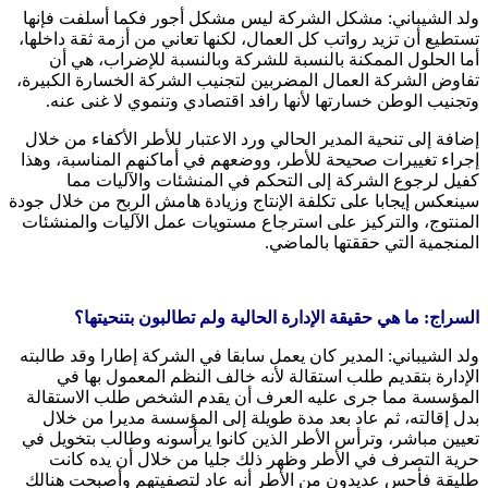
ولد الشيباني: مشكل الشركة ليس مشكل أجور فكما أسلفت فإنها
تستطيع أن تزيد رواتب كل العمال، لكنها تعاني من أزمة ثقة داخلها،
أما الحلول الممكنة بالنسبة للشركة وبالنسبة للإضراب، هي أن
تفاوض الشركة العمال المضربين لتجنيب الشركة الخسارة الكبيرة،
وتجنيب الوطن خسارتها لأنها رافد اقتصادي وتنموي لا غنى عنه.
إضافة إلى تنحية المدير الحالي ورد الاعتبار للأطر الأكفاء من خلال
إجراء تغييرات صحيحة للأطر، ووضعهم في أماكنهم المناسبة، وهذا
كفيل لرجوع الشركة إلى التحكم في المنشئات والآليات مما
سينعكس إيجابا على تكلفة الإنتاج وزيادة هامش الربح من خلال جودة
المنتوج، والتركيز على استرجاع مستويات عمل الآليات والمنشئات
المنجمية التي حققتها بالماضي.
السراج: ما هي حقيقة الإدارة الحالية ولم تطالبون بتنحيتها؟
ولد الشيباني: المدير كان يعمل سابقا في الشركة إطارا وقد طالبته
الإدارة بتقديم طلب استقالة لأنه خالف النظم المعمول بها في
المؤسسة مما جرى عليه العرف أن يقدم الشخص طلب الاستقالة
بدل إقالته، ثم عاد بعد مدة طويلة إلى المؤسسة مديرا من خلال
تعيين مباشر، وترأس الأطر الذين كانوا يرأسونه وطالب بتخويل في
حرية التصرف في الأطر وظهر ذلك جليا من خلال أن يده كانت
طليقة فأحس عديدون من الأطر أنه عاد لتصفيتهم وأصبحت هنالك