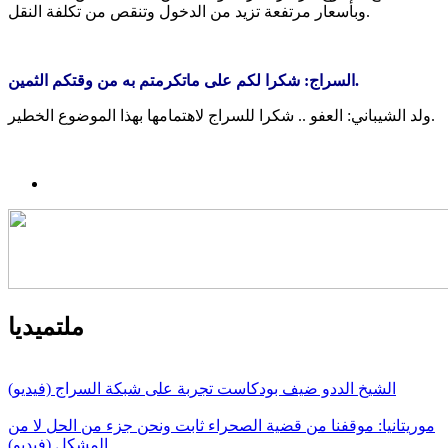
وبأسعار مرتفعة تزيد من الدخول وتنقص من تكلفة النقل.
السراج: شكرا لكم على ماتكرمتم به من وقتكم الثمين.
ولد الشيباني: العفو .. شكرا للسراج لاهتمامها بهذا الموضوع الخطير.
ملتميديا
الشيخ الددو ضيف بودكاست تجربة على شبكة السراج (فيديو)
موريتانيا: موقفنا من قضية الصحراء ثابت ونحن جزء من الحل لا من
المشكل (فيديو)