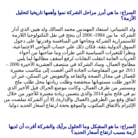
السراج: ما هي أبرز مراحل الشركة نموا وأهمها تاريخيا لتحليل
الأزمة؟
ولد الشيباني: استفاد المهندس محمد السالك ولد هيين الذي أدار
الشركة ما بين 1984- 2006 أن ينجح في نقل التكنولوجيا اللازمة
للاستمرارية الشركة ونجاحها في المنافسة وقدرتها على دخول
السوق الدولية بثقة، فكان ذلك على حساب النواحي الاجتماعية،
ونظرا للتغيرات السياسية التي طرأت وما صاحبها من أجواء
الحريات العامة انتقلت النقابات لرفع أسقف مطالبها لما يلبي
مطامح العمال، وساد الشركة في منتصف العشرية الأخيرة 2006 –
2011 جو من المفاوضات الجادة التي أفضت إلى مكاسب معتبرة
للعمال في مجال الصحة والتقاعد والتعويض عن السكن، غير أن
الأجور ظلت مستوياتها منخفضة وظلت زيادتها محل طلب ملح
ومستمر من طرف العمال، وكانت موضع الحراك قبل الأخير الذي
تم في فاتح مايو 2014 والذي يتضمن زيادة معتبرة للأجور من خلال
اتفاق وقع بين الطرفين (العمال والإدارة)، إلا أن الشركة تملصت من
الإلتزام بالاتفاق المكتوب والموقع بحجة ارتفاع أسعار الحديد دوليا.
السراج: ما هو المشكل وما الحلول برأيك والشركة أقرت أن لديها
أزمة بسبب ارتفاع أسعار الحديد؟