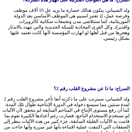
ولد الشيباني: يتكون هنالك خسارة ما يزيد عل 10 آلاف موظف
وفرصة عمل، إذ تعتبر اسنيم هي الموظف الأساسي بعد الدولة
الموريتانية، كما ستتلاشى مدن وتجمعات سكانية كالزويرات
وافديرك وكل القرى المحاذية للسكة الحديدية والتي تتهدد بالاندثار
وهجرها من قبل أهلها لو انهارت المؤسسة لأنها كانت تعتمد عليها
بشكل رئيسي.
السراج: ما ذا عن مشروع القلب رقم 2؟
ولد الشيباني: سيترتب على ما ذكرته آنفا تأخر مشروع القلب رقم 2
لمدة سنتين مما سيمنع دخوله في الدورة الإنتاجية طوال تلك المدة،
كما أن رفع مستوى الإنتاج في المناجم السابقة لم يتحقق لأن الآليات
لم تستخدم الاستخدام الناجع، فصارت رغم أعدادها الكبيرة تقوم بما
قامت به الآليات القليلة السابقة، جزء كبير من هذه الآليات ينظر إلى
الصفقات التي اكتنفت عملية اقتناءه بأنها غير مبررة وأنها جاءت من