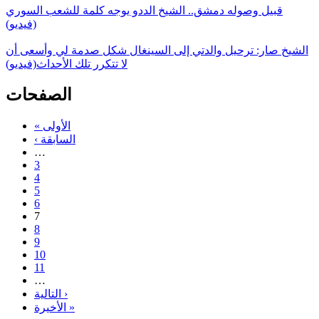
قبيل وصوله دمشق.. الشيخ الددو يوجه كلمة للشعب السوري
(فيديو)
الشيخ صار: ترحيل والدتي إلى السينغال شكل صدمة لي وأسعى أن
لا تتكرر تلك الأحداث(فيديو)
الصفحات
« الأولى
‹ السابقة
…
3
4
5
6
7
8
9
10
11
…
التالية ›
الأخيرة »