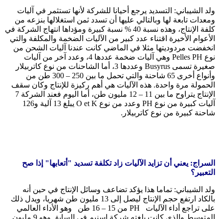
ولد الشيباني: التسديد يرجع أحيانا للشركة لأنها تستثمر في آليات
ومعدات تابعة لها وبالتالي عليها أن تسدد ثمن استغلالها بنزعه من
كلفة الإنتاج، وهذه نسبة 40 % نسبة كبيرة ومؤداها انتهاج الشركة في
الأعوام الأخيرة اقتناء عدد كبير من الآليات الضخمة والمكلفة والتي
انخفضت مردوديتها مثلا في الماضي كانت عندنا آليات الشحن من
نوع Pelles PH وهي آليات ضخمة عددها 4، وعدد آخر من آليات
صغيرة تسمى Busyrus وعددها 3، أما الشاحنات من نوع كاتربيلار
وأنواع أخرى 65 شاحنة والتي تحمل ما بين 250 – 300 طن من
الحمولة مرة واحدة. هذه الآليات هي أهم ركيزة للإنتاج وكان سقف
الإنتاج يتراوح ما بين 11 – 12 مليون طن، أما اليوم فعند الشركة 7
آليات كبيرة من نوع PH وعدد من نوع O et K يبلغ 13 آلية و126
شاحنة كبيرة من نوع كاتربيلار.
السراج: يعني أن تزايد الآليات زاد تكلفة تسديد "أتعابها" إذا صح
التعبير؟
ولد الشيباني: تماما هذا يؤكد تضاعف وسائل الإنتاج في حين أنه
بالكاد ارتفع حجم الإنتاج ليصل إلى 13 مليون طن شهريا، ويدل ذلك
على تراجع أداء الآليات PH من 15 – 16 طن وهو الأداء العالمي
المتوسط والذي كانت بلغته شركة اسنيم في السابق وهو 9 مليون