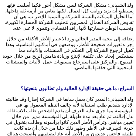
ولد الشيباني: مشكل الشركة ليس مشكل أجور فكما أسلفت فإنها
تستطيع أن تزيد رواتب كل العمال، لكنها تعاني من أزمة ثقة داخلها،
أما الحلول الممكنة بالنسبة للشركة وبالنسبة للإضراب، هي أن
تفاوض الشركة العمال المضربين لتجنيب الشركة الخسارة الكبيرة،
وتجنيب الوطن خسارتها لأنها رافد اقتصادي وتنموي لا غنى عنه.
إضافة إلى تنحية المدير الحالي ورد الاعتبار للأطر الأكفاء من خلال
إجراء تغييرات صحيحة للأطر، ووضعهم في أماكنهم المناسبة، وهذا
كفيل لرجوع الشركة إلى التحكم في المنشئات والآليات مما
سينعكس إيجابا على تكلفة الإنتاج وزيادة هامش الربح من خلال جودة
المنتوج، والتركيز على استرجاع مستويات عمل الآليات والمنشئات
المنجمية التي حققتها بالماضي.
السراج: ما هي حقيقة الإدارة الحالية ولم تطالبون بتنحيتها؟
ولد الشيباني: المدير كان يعمل سابقا في الشركة إطارا وقد طالبته
الإدارة بتقديم طلب استقالة لأنه خالف النظم المعمول بها في
المؤسسة مما جرى عليه العرف أن يقدم الشخص طلب الاستقالة
بدل إقالته، ثم عاد بعد مدة طويلة إلى المؤسسة مديرا من خلال
تعيين مباشر، وترأس الأطر الذين كانوا يرأسونه وطالب بتخويل في
حرية التصرف في الأطر وظهر ذلك جليا من خلال أن يده كانت
طليقة فأحس عديدون من الأطر أنه عاد لتصفيتهم وأصبحت هنالك