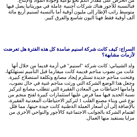
من الحرص على مقدار الكم نحو نوعية وجودة المواد والإنتاج.
فبالنسبة للأجور هناك شركات أجنبية عاملة في موريتانيا يصل فيها
متوسط راتب الإطار إلى مليون أوقية أما بالنسبة لسنيم أربع مائة
ألف أوقية فقط فهنا البون شاسع والفرق كبير.
السراج: كيف كانت شركة اسنيم صامدة كل هذه الفترة هل تعرضت
لأزمات مشابهة؟
ولد الشيباني: كانت شركة "اسنيم" في أزمة قديما من خلال أنها
عانت من نضوب مناجم قديمة كانت ميفارما قبل التأميم تستهلكها،
وفتحت مناجم جديدة تستلزم إيجاد مصانع وتكلفة استصلاح كبيرة.
وجعل هذا الوضع الشركة التي ورثت مناجم غنية في حال نضوب،
وأمامها احتياطات من المعادن الفقيرة التي تتطلب مصانع لتركيز
نسبة الحديد فيها مما فرض عليها استثمارات كبيرة لفتح منجم من
نوع غني وبناء مصنع القلب 1 لتركيز الاحتياطات المعدنية الفقيرة،
بالإضافة إلى أن أسعار العملة الةطنية كانت جيدة حينها، مما قلل
اهتمام الشركة بالجوانب الاجتماعية كالأجور والنواحي الأخرى من
مزايا يستفيد منها العمال.