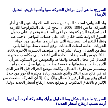
السراج: ما هي أبرز مراحل الشركة نموا وأهمها تاريخيا لتحليل
الأزمة؟
ولد الشيباني: استفاد المهندس محمد السالك ولد هيين الذي أدار
الشركة ما بين 1984- 2006 أن ينجح في نقل التكنولوجيا اللازمة
للاستمرارية الشركة ونجاحها في المنافسة وقدرتها على دخول
السوق الدولية بثقة، فكان ذلك على حساب النواحي الاجتماعية،
ونظرا للتغيرات السياسية التي طرأت وما صاحبها من أجواء
الحريات العامة انتقلت النقابات لرفع أسقف مطالبها لما يلبي
مطامح العمال، وساد الشركة في منتصف العشرية الأخيرة 2006 –
2011 جو من المفاوضات الجادة التي أفضت إلى مكاسب معتبرة
للعمال في مجال الصحة والتقاعد والتعويض عن السكن، غير أن
الأجور ظلت مستوياتها منخفضة وظلت زيادتها محل طلب ملح
ومستمر من طرف العمال، وكانت موضع الحراك قبل الأخير الذي
تم في فاتح مايو 2014 والذي يتضمن زيادة معتبرة للأجور من خلال
اتفاق وقع بين الطرفين (العمال والإدارة)، إلا أن الشركة تملصت من
الإلتزام بالاتفاق المكتوب والموقع بحجة ارتفاع أسعار الحديد دوليا.
السراج: ما هو المشكل وما الحلول برأيك والشركة أقرت أن لديها
أزمة بسبب ارتفاع أسعار الحديد؟