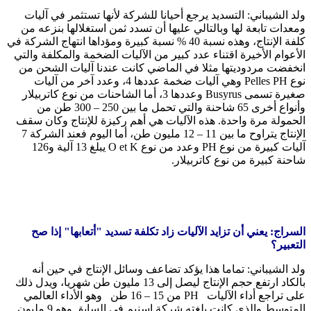
ولد الشيباني: التسديد يرجع أحيانا للشركة لأنها تستثمر في آليات
ومعدات تابعة لها وبالتالي عليها أن تسدد ثمن استغلالها بنزعه من
كلفة الإنتاج، وهذه نسبة 40 % نسبة كبيرة ومؤداها انتهاج الشركة في
الأعوام الأخيرة اقتناء عدد كبير من الآليات الضخمة والمكلفة والتي
انخفضت مردوديتها مثلا في الماضي كانت عندنا آليات الشحن من
نوع Pelles PH وهي آليات ضخمة عددها 4، وعدد آخر من آليات
صغيرة تسمى Busyrus وعددها 3، أما الشاحنات من نوع كاتربيلار
وأنواع أخرى 65 شاحنة والتي تحمل ما بين 250 – 300 طن من
الحمولة مرة واحدة. هذه الآليات هي أهم ركيزة للإنتاج وكان سقف
الإنتاج يتراوح ما بين 11 – 12 مليون طن، أما اليوم فعند الشركة 7
آليات كبيرة من نوع PH وعدد من نوع O et K يبلغ 13 آلية و126
شاحنة كبيرة من نوع كاتربيلار.
السراج: يعني أن تزايد الآليات زاد تكلفة تسديد "أتعابها" إذا صح
التعبير؟
ولد الشيباني: تماما هذا يؤكد تضاعف وسائل الإنتاج في حين أنه
بالكاد ارتفع حجم الإنتاج ليصل إلى 13 مليون طن شهريا، ويدل ذلك
على تراجع أداء الآليات PH من 15 – 16 طن وهو الأداء العالمي
المتوسط والذي كانت بلغته شركة اسنيم في السابق وهو 9 مليون