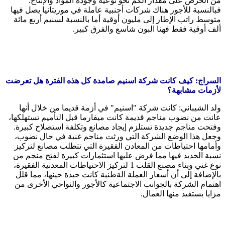
من الحرص على مقدار الكم نحو نوعية وجودة المواد والإنتاج.
فبالنسبة للأجور هناك شركات أجنبية عاملة في موريتانيا يصل فيها
متوسط راتب الإطار إلى مليون أوقية أما بالنسبة لسنيم أربع مائة
ألف أوقية فقط فهنا البون شاسع والفرق كبير.
السراج: كيف كانت شركة اسنيم صامدة كل هذه الفترة هل تعرضت
لأزمات مشابهة؟
ولد الشيباني: كانت شركة "اسنيم" في أزمة قديما من خلال أنها
عانت من نضوب مناجم قديمة كانت ميفارما قبل التأميم تستهلكها،
وفتحت مناجم جديدة تستلزم إيجاد مصانع وتكلفة استصلاح كبيرة.
وجعل هذا الوضع الشركة التي ورثت مناجم غنية في حال نضوب،
وأمامها احتياطات من المعادن الفقيرة التي تتطلب مصانع لتركيز
نسبة الحديد فيها مما فرض عليها استثمارات كبيرة لفتح منجم من
نوع غني وبناء مصنع القلب 1 لتركيز الاحتياطات المعدنية الفقيرة،
بالإضافة إلى أن أسعار العملة الةطنية كانت جيدة حينها، مما قلل
اهتمام الشركة بالجوانب الاجتماعية كالأجور والنواحي الأخرى من
مزايا يستفيد منها العمال.