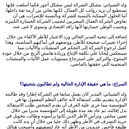
ولد الشيباني: مشكل الشركة ليس مشكل أجور فكما أسلفت فإنها
تستطيع أن تزيد رواتب كل العمال، لكنها تعاني من أزمة ثقة داخلها،
أما الحلول الممكنة بالنسبة للشركة وبالنسبة للإضراب، هي أن
تفاوض الشركة العمال المضربين لتجنيب الشركة الخسارة الكبيرة،
وتجنيب الوطن خسارتها لأنها رافد اقتصادي وتنموي لا غنى عنه.
إضافة إلى تنحية المدير الحالي ورد الاعتبار للأطر الأكفاء من خلال
إجراء تغييرات صحيحة للأطر، ووضعهم في أماكنهم المناسبة، وهذا
كفيل لرجوع الشركة إلى التحكم في المنشئات والآليات مما
سينعكس إيجابا على تكلفة الإنتاج وزيادة هامش الربح من خلال جودة
المنتوج، والتركيز على استرجاع مستويات عمل الآليات والمنشئات
المنجمية التي حققتها بالماضي.
السراج: ما هي حقيقة الإدارة الحالية ولم تطالبون بتنحيتها؟
ولد الشيباني: المدير كان يعمل سابقا في الشركة إطارا وقد طالبته
الإدارة بتقديم طلب استقالة لأنه خالف النظم المعمول بها في
المؤسسة مما جرى عليه العرف أن يقدم الشخص طلب الاستقالة
بدل إقالته، ثم عاد بعد مدة طويلة إلى المؤسسة مديرا من خلال
تعيين مباشر، وترأس الأطر الذين كانوا يرأسونه وطالب بتخويل في
حرية التصرف في الأطر وظهر ذلك جليا من خلال أن يده كانت
طليقة فأحس عديدون من الأطر أنه عاد لتصفيتهم وأصبحت هنالك