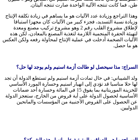
طن، فما كانت تنتجه الآلية الواحدة صارت تنتجه آليتان.
وهذا التراجع وزيادة عدد الآليات هو ما يساهم في زيادة تكلفة الإنتاج
وزيادة نسبة التسديد، فجزء كبير من الآليات كان مجهزا استباقا
لإطلاق مشروع القلب رقم 2 وهو مشروع تركيب مصنع ومعدة
لتهيئة الحفرة المنجمية اللازمة لتغذية المصنع بالمعادن، لكن هذه
الآليات الضخمة أدخلت في عملية الإنتاج لمحاولة رفعه ولكن العكس
هو ما حصل.
السراج: مذا سيحصل لو طالت أزمة اسنيم ولم يوجد لها حل؟
ولد الشيباني: في حال تمادت أزمة اسنيم ولم تستطع الدولة أن تجد
لها حلا مناسبا قد تؤدي إلى انهيار اسنيم وخسارة المورد الأساسي
للخزينة الموريتانية بما يفوق 15 في المائة وخسارة أحد ضمانات
الأساسية لحصول الدولة على أية قروض من الخارج، ستعجز الدولة
عن الحصول على القروض الأجنبية من المؤسسات والمانحين
الدوليين.
السراج: ما هي العواقب المترتبة على انهيار هذه الشركة؟