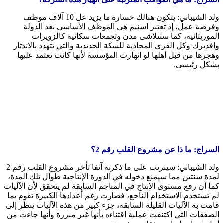
ولد الشيباني: يتكون هنالك خسارة ما يزيد عل 10 آلاف موظف
وفرصة عمل، إذ تعتبر اسنيم هي الموظف الأساسي بعد الدولة
الموريتانية، كما ستتلاشى مدن وتجمعات سكانية كالزويرات
وافديرك وكل القرى المحاذية للسكة الحديدية والتي تتهدد بالاندثار
وهجرها من قبل أهلها لو انهارت المؤسسة لأنها كانت تعتمد عليها
بشكل رئيسي.
السراج: ما ذا عن مشروع القلب رقم 2؟
ولد الشيباني: سيترتب على ما ذكرته آنفا تأخر مشروع القلب رقم 2
لمدة سنتين مما سيمنع دخوله في الدورة الإنتاجية طوال تلك المدة،
كما أن رفع مستوى الإنتاج في المناجم السابقة لم يتحقق لأن الآليات
لم تستخدم الاستخدام الناجع، فصارت رغم أعدادها الكبيرة تقوم بما
قامت به الآليات القليلة السابقة، جزء كبير من هذه الآليات ينظر إلى
الصفقات التي اكتنفت عملية اقتناءه بأنها غير مبررة وأنها جاءت من