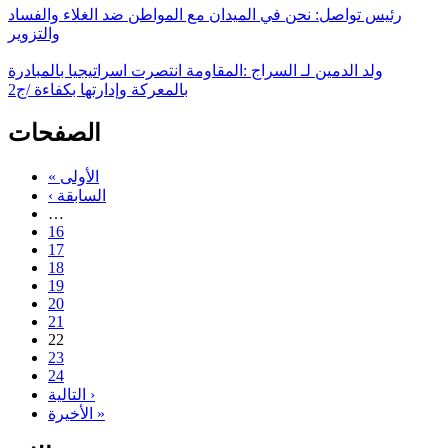
رئيس تواصل: نحن في الميدان مع المواطن ضد الغلاء والفساد
والتزوير
ولد الدمين لـ السراج :المقاومة انتصرت اسراتيجيا بالمبادرة
بالمعركة وإدارتها بكفاءة /ج2
الصفحات
« الأولى
‹ السابقة
…
16
17
18
19
20
21
22
23
24
التالية ›
الأخيرة »