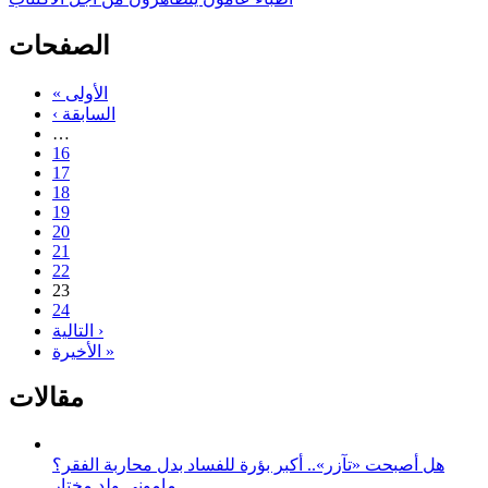
الصفحات
« الأولى
‹ السابقة
…
16
17
18
19
20
21
22
23
24
التالية ›
الأخيرة »
مقالات
هل أصبحت «تآزر».. أكبر بؤرة للفساد بدل محاربة الفقر؟
مامونى ولد مختار