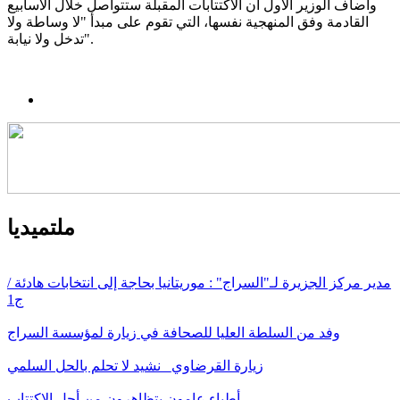
وأضاف الوزير الأول أن الاكتتابات المقبلة ستتواصل خلال الأسابيع
القادمة وفق المنهجية نفسها، التي تقوم على مبدأ "لا وساطة ولا
تدخل ولا نيابة".
ملتميديا
مدير مركز الجزيرة لـ"السراج" : موريتانيا بحاجة إلى انتخابات هادئة /
ج1
وفد من السلطة العليا للصحافة في زيارة لمؤسسة السراج
زيارة القرضاوي_ نشيد لا تحلم بالحل السلمي
أطباء عامون يتظاهرون من أجل الاكتتاب