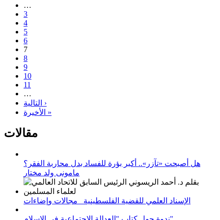
…
3
4
5
6
7
8
9
10
11
…
التالية ›
الأخيرة »
مقالات
هل أصبحت «تآزر».. أكبر بؤرة للفساد بدل محاربة الفقر؟
مامونى ولد مختار
الإسناد العلمي للقضية الفلسطينية_ مجالات وإضاءات
ندوة حول كتاب "العدالة الاجتماعية في الإسلام"