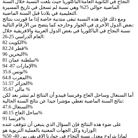
النجاح في الثانوية العامة/الباكلوريا حيث بلغت النسبة خلال السنة
الماضية حوالي 25% وهي نسبة لم تسجل في تاريخ المسيرة
التعليمية في بلادنا قبل السنة الماضية.
ومع ذلك فإن هذه النسبة تبقى متدنية خاصة إذا ما قورنت بنتائج
بعض الدول الأخرى في الجوار وخارجه كما يتضح من الأرقام التالية:
نسبة النجاح في الباكلوريا في بعض الدول العربية والافريقية خلال
العام الدراسي 25-26:
الكويت 82%
قطر 82.24%
البحرين 96%
سلطنة عمان 81%
الإمارات 87- 94%
تونس 35.6%
المغرب 64.8%
الجزائر 51.57%
مالي 35.67 %
أما السنغال وساحل العاج وفرنسا فيبدو أن النتائج لم تنشر بعد لكن
نتائج السنة الماضية تعطي مؤشرا جيدا عن نتائج السنة الحالية:
السنغال 47.6%
ساحل العاج 40.15%
فرنسا 91%
على ضوء هذه النتائج فإن السؤال الذي ينبغي أن تتوقف عنده
الوزارة وكل الجهات المعنية بالعملية التربوية هو:
لماذا يتراوح معدل نسبة النجاح في جوارنا الإفريقي بين 40- 50%