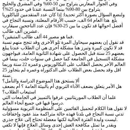
وفي الجوار المغاربي يتراوح بين 50-60% وفي المشرق والخليج
يتراوح بين 80-90% بينما النسبة عندنا في حدود 25%؟
ولنضع السؤال بصورة أكثر تحديدا: إذا كان عدد المتقدمين للباكلوريا
بلغ هذا العام 64 الف، حسب الأرقام المعلنة، ونسبة النجاح في
أفضل احوالها قد تكون ما بين 25-30% فإن عدد الناجحين سيقارب
عشرين ألف طالب.
فما هو مصير 44 ألف طالب المتبقين؟.
قد نقول إن بعضهم سيحاول المرة تلو الأخرى وقد تنجح منهم نسبة
قد لا تكون كبيرة وتبرز هنا مشكلة أخرى هي أن الطلاب عندنا يبلغ
بعضهم 25 سنة قبل الحصول على شهادة الثانوية العامة، فيواجهون
مشكلة التسجيل في الجامعة كما حصل في سنوات خلت، بينما في
العالم الآخر يحصل الطالب على البكالوريوس وعمره 22 سنة وربما
اقل وقد يحصل بعض الطلاب على الدكتوراه وعمره لم يتجاوز 25
سنة.
ألا يستحق هذا الموضوع الدراسة والتأمل؟
هل الأمر يتعلق بضعف الأداء التربوي أم بالبيئة العامة ؟ أم بضعف
استيعاب الطلاب؟
علما أن الطلاب الموريتانيين عرفوا بالتمييز في الجامعات التي
درسوا فيها في جميع أنحاء العالم.
لا نقول هذا الكلام لتحميل القائمين على المنظومة التربوية مسؤولية
تدني نسبة النجاح في بلدنا فهذه حالة متراكمة منذ عقود وإخفاقات
ليست وليدة الفترة الحالية لكنها معضلة تحتاج إلى علاج جذري.
وبقدر ما تمثل مكافحة الغش إحدى وسائل العلاج فإنها لا تكفي