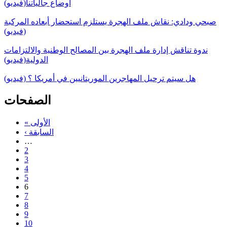
أوضاع جالياتنا(فيديو)
صبحي ودادي: نقاش ملف الهجرة يستلزم استحضار أبعاده المركبة
(فيديو)
ندوة تناقش إدارة ملف الهجرة بين المصالح الوطنية والالتزامات
الدولية(فيديو)
هل سيتم ترحيل المهاجرين الموريتانيين في أمريكا ؟ (فيديو)
الصفحات
« الأولى
‹ السابقة
…
2
3
4
5
6
7
8
9
10