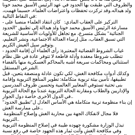
والظروف التي طبقت بها الحدود في عهد الرئيس الأسبق محمد خونا
ولد هيداله.وقد تركزت تحفظات واعتراضات العلماء، حسبما فهمت،
في النقاط التالية:
- التركيز على العقاب المادي: كان انتقاد العلماء منصبا على
مسارعة الرئيس الأسبق محمد خونا ولد هيدالة إلى تطبيق "الحدود
الجنائية" بشكل متسرع، مع تجاهل للأولويات الأساسية للشريعة
التي تسبق العقاب، مثل إرساء العدالة الاجتماعية، ونشر التعليم،
وتوفير سبل العيش الكريم.
- غياب الشروط القضائية المعتبرة: رأى العلماء أن إقامة الحدود
تتطلب شروطا معقدة وأدلة قاطعة لا تتوفر عادة في ظل نظام
استثنائي ومحاكمات سريعة أشبه بالمحاكم العسكرية منها بالقضاء
الشرعي المستقل.
وكذلك أدوات مكافحة الغش، لكي تكون عادلة ومنصفة يتعين، قبل
تطبيقها، تأمين بيئة تربوية متكاملة: تطوير المناهج التربوية وإقامة
بنى تحتية تستوفي المعايير العالمية وتحسين ظروف المدرسين
والإداريين والطلاب ومقارنة الحالة التربوية عندنا مع الحالة التربوية
في الدول الأخرى خاصة دول الجوار..
إن بناء منظومة تربية متكاملة هي الأساس العادل ل"تطبيق الحدود"
على ممارسة الغش..
فلا مجال لانفكاك الجهة بين محاربة الغش وإصلاح المنظومة
التربوية..
تبذل الوزارة مشكورة جهوده طيبة في إصلاح المنظومة التربوية
وفي مكافحة الغش وأتت ثمار هذه الجهود خاصة في رفع نسبة