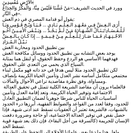
الْأَرْضِ مُفْسِدِينَ﴾
وورد في الحديث الشريف:«مَنْ غَشَّنَا فَلَيْسَ مِنَّا، وَالْمَكْرُ وَالخِدَاعُ
فِي النَّارِ».
يقول أبو قدامة المصري في ذم الغش:
أَرَى الـغِـشَّ فِـي مَعْـهَـدِ الـعِـلْـمِ بَـادِي ... فَـيَـا وَيْـحَ قَـوْمِي وَيَـا
لَـلْـفَـسَـادِ!يَـنَـالُ الشَّـهَـادَةَ مَـنْ لَـمْ يَـجُـدَّ ... وَيَـبْـقَى الأَمِـيـنُ أَخُـو
الاجْـتِـهَـادِ فَـمَـا صَـارَ لِـلْـعِـلْـمِ مِـنْ قِـيـمَـةٍ ... إِذَا كَـانَ بِـالـغِـشِّ
نَـيْـلُ الـمُـرَادِ
بين تطبيق الحدود ومحاربة الغش
يوجد بعض التشابه بين تطبيق الحدود ووسائل مكافحة الغش
فهدفهما الأساسي هو الردع وحفظ الحقوق، أو لنقل هما بمثابة
السياج الذي يحمي من التعدي على الحقوق.
لكن تطبيق الحدود مثلا ليس هدفا في حد ذاته فهو مكمل لبناء
مجتمعي متكامل أساسه نشر العدل وتأمين الحياة الكريمة بإنصاف
ومساواة، وفق نظرة مقاصدية تراعي الأحوال والمآلات.
فالعلماء يرون أن مقاصد الشريعة الكلية تتمثل في تحقيق العدالة
الاجتماعية وتوفير الحياة الكريمة. وتعد إقامة العدل وتأمين
أساسيات الحياة للناس شرطا جوهريا لضمان التطبيق العادل
للحدود، وفقا لعدد من القواعد والضوابط الفقهية، أبرزها درء الحدود
بالشبهات، فالشريعة تعتبر أن العقوبات تسقط عند أدنى شبهة. فإذا
حصل نقص في توفير العدالة الاجتماعية، أو حاجة وضرورة دفعت
الإنسان للجريمة (كالسرقة من أجل البقاء)، فإن ذلك يعد شبهة قوية
تسقط الحد.
ولعل هذا ما دعا بعض علمائنا الأجلاء إلى التحفظ على الطريقة