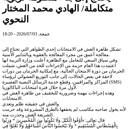
متكاملة/ الهادي محمد المختار
النحوي
جمعة, 2026/07/03 - 18:20
تشكل ظاهرة الغش في الامتحانات إحدى الظواهر التي تحتاج إلى
معالجة أعمق من مجرد المعالجة بالعقوبة وبالتدابير الأمنية.
وفي سياق السعي للتعامل مع الظاهرة أعلنت وزارة التربية انها
اعتمدت هذا العام حزمة من الإجراءات للحد من الغش، شملت
الحرمان من دورة الامتحان الحالية، مع إمكانية الحرمان من دورات
لاحقة في بعض الحالات، إلى جانب التوزيع العشوائي لرؤساء
المراكز والمراقبين، وقطع خدمة الرسائل النصية القصيرة (SMS)
لأول مرة خلال فترة امتحانات الباكالوريا.
وهذه إجراءات مهمة وضرورية للتخفيف من ظاهرة الغش في
الامتحانات.
والغش في حقيقته ظلم وتعدي
لأنه يخول صاحبه مكاسب لم يحققها بالطرق المشروعة وقد حرمت
الشريعة الغش وحذرت منه.
قال تعالى: ﴿أَوْفُوا الْكَيْلَ وَلَا تَكُونُوا مِنَ الْمُخْسِرِينَ * وَزِنُوا
بِالْقِسْطَاسِ الْمُسْتَقِيمِ * وَلَا تَبْخَسُوا النَّاسَ أَشْيَاءَهُمْ وَلَا تَعْثَوْا فِي