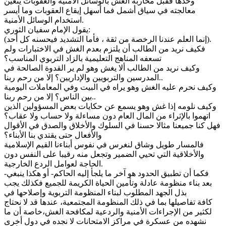
وحدها فقبل محاربة الغش بالوسائل الأمنية والعقوبات يتعين
معالجته في سياق أشمل فما أسهل إيقاع العقوبات وما أيسر
استخدام الوسائل الأمنية.
يقول الإمام سفيان الثوري:
(إنما العلم عندنا الرخصة من ثقة ، فأما التشديد فيحسنه كل أحد).
فكيف نريد من الطالب أن يلتزم بعدم الغش في الاختبارات ولم
تسعفه المناهج التعليمية بالزاد التربوي المناسب؟
وكيف نريد من الطالب ألا يغش وهو لم ير القدوة الصالحة في
المدرسين والتربويين والإداريين؟ إلا من رحم ربنا..
وكيف نحرم عليه الغش وهو يراه في البيت وفي المعاملات اليومية
بين الناس؟ إلا من رحم ربنا..
وكيف نلومه إذا غش وهو يسمع عن حكايات بعض المسؤولين الذين
اتهموا بالإثراء من المال العام دون مساءلة ولا حساب ولا عقاب؟
فهل كنا جميعنا مثالا حسنا في السلوك والأخلاق والصدق في الأقوال
والأفعال حتى يقتدي بنا الأبناء؟
فالمسار طويل وشاق لنغرس في نفوس أبناءنا القيم الإسلامية
والأخلاقية التي تحيي الضمير وتجعل منه رقيبا على النفس دون
الحاجة لعوامل الردع الخارجية.
فكما أن تطبيق الحدود هو آخر ما يلجأ إليه الحاكم- أو هكذا ينبغي-
بعد بناء منظومة عادلة وتأمين الحياة الكريمة للجميع فكذلك يجب
بذل الجهد المطلوب لبناء المنظومة التربوية وإصلاحها في
كافة تفاصيلها بما في ذلك المنظومة المجتمعية، عندها قد لا نحتاج
لكثير من الإجراءات الأمنية والردعية لمكافحة الغش،خاصة أن ما
نشهده من عسكرة في مراكز الامتحانات لا نجده في دول أخرى