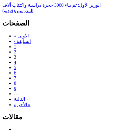
الوزير الأول: تم بناء 3000 حجرة دراسية واكتتاب آلاف
المدرسين(فيديو)
الصفحات
« الأولى
‹ السابقة
1
2
3
4
5
6
7
8
9
…
التالية ›
الأخيرة »
مقالات