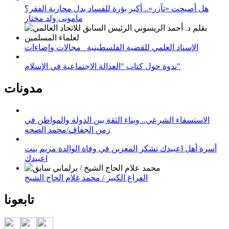
هل أصبحت «تآزر».. أكبر بؤرة للفساد بدل محاربة الفقر؟
مامونى ولد مختار
الإسناد العلمي للقضية الفلسطينية_ مجالات وإضاءات
ندوة حول كتاب "العدالة الاجتماعية في الإسلام"
مدونات
الاستسقاء الشرعي.. وبناء الثقة بين الدولة والمواطن في
زمن الجفاف/محمد الصحه
أسرة أهل اعبيدك تشكر المعزين في وفاة الوالدة مريم بنت
اعبيدك
الفراغ الكبير / محمد غلام الحاج الشيخ
تابعونا