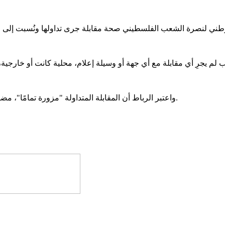
واعتبر الرباط أن المقابلة المتداولة "مزورة تمامًا"، مضيفًا أن ما ورد فيها يندرج ضمن حملات التشويه ونشر الشائعات الكاذبة.