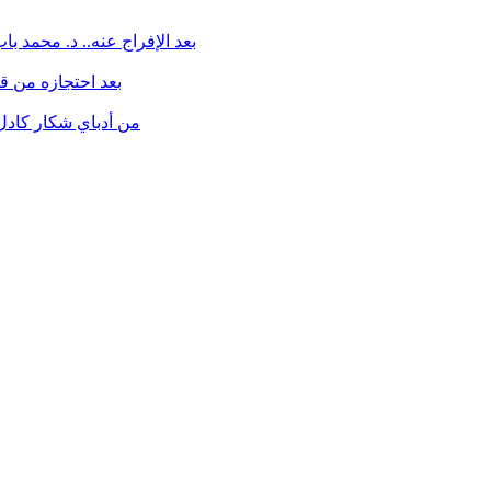
بعد الإفراج عنه.. د. محمد ب
بعد احتجازه من قبل
من أدباي شكار كادل