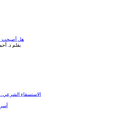
هل أصبحت «تآ
الاستسقاء الشرعي.. 
أسرة