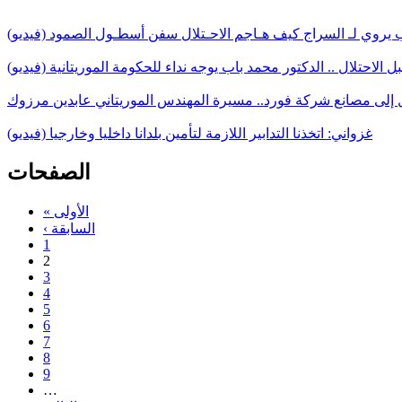
اب يروي لـ السراج كيف هـاجم الاحـتلال سفن أسطـول الصمود (فيديو)
 الاحتلال .. الدكتور محمد باب يوجه نداء للحكومة الموريتانية (فيديو)
 إلى مصانع شركة فورد.. مسيرة المهندس الموريتاني عابدين مرزوك
غزواني: اتخذنا التدابير اللازمة لتأمين بلدانا داخليا وخارجيا (فيديو)
الصفحات
« الأولى
‹ السابقة
1
2
3
4
5
6
7
8
9
…