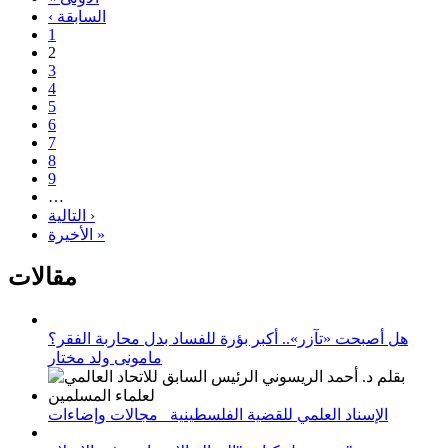
‹ السابقة
1
2
3
4
5
6
7
8
9
…
التالية ›
الأخيرة »
مقالات
هل أصبحت «تآزر».. أكبر بؤرة للفساد بدل محاربة الفقر؟
مامونى ولد مختار
الإسناد العلمي للقضية الفلسطينية_ مجالات وإضاءات