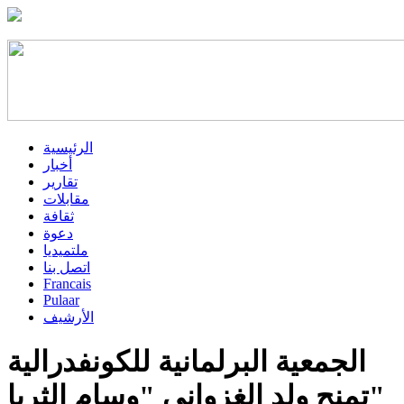
الرئيسية
أخبار
تقارير
مقابلات
ثقافة
دعوة
ملتميديا
اتصل بنا
Francais
Pulaar
الأرشيف
الجمعية البرلمانية للكونفدرالية
تمنح ولد الغزواني "وسام الثريا"