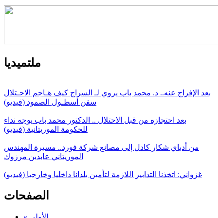
ملتميديا
بعد الإفراج عنه.. د. محمد باب يروي لـ السراج كيف هـاجم الاحـتلال
سفن أسطـول الصمود (فيديو)
بعد احتجازه من قبل الاحتلال .. الدكتور محمد باب يوجه نداء
للحكومة الموريتانية (فيديو)
من أدباي شكار كادل إلى مصانع شركة فورد.. مسيرة المهندس
الموريتاني عابدين مرزوك
غزواني: اتخذنا التدابير اللازمة لتأمين بلدانا داخليا وخارجيا (فيديو)
الصفحات
« الأولى