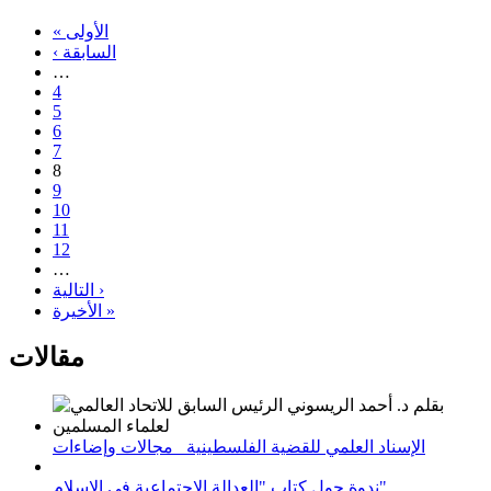
« الأولى
‹ السابقة
…
4
5
6
7
8
9
10
11
12
…
التالية ›
الأخيرة »
مقالات
الإسناد العلمي للقضية الفلسطينية_ مجالات وإضاءات
ندوة حول كتاب "العدالة الاجتماعية في الإسلام"