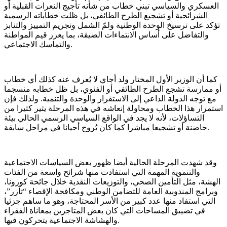
العسكري والسياسي تبني خطاب من شأنه تأجيج النعرات القبلية أو
الشرائحية أو تشجيع الطرح الطائفي، بل ظلت خطاباته الرسمية
تؤكد على ترسيخ الوحدة الوطنية ولمّ الشمل وتجريم التمييز والتنابز
والتفاضل على أساس الانتماءات الضيقة، بما يعزز قيم المواطنة
والتماسك الاجتماعي.
كما أن الوزير الأول المختار ولد أجاي لا يُعرف عنه كذلك أي خطاب
أو ممارسة تشجع الطرح الطائفي أو الفئوي، بل ظل خطابه منسجما
مع توجه الدولة الداعي إلى الاستقرار والوحدة والتنمية. ولذلك فإن
استمرار هذا الخطاب ومحاولة إنعاشه في هذه المرحلة يثير كثيرا من
التساؤلات، لأنه لا يجد في الواقع السياسي الرسمي الحالي بيئة
حاضنة أو تشجيعا مباشرا كما كان يُروج أحيانا في مراحل سابقة.
وقد شهدت المرحلة الحالية أيضا ظهور بعض السياسات الاجتماعية
والتنموية المهمة التي استفادت منها شرائح واسعة من الفئات
الهشة، مثل التأمين الصحي، والتوزيعات النقدية خلال جائحة كورونا،
وبرامج المندوبية العامة للتضامن الوطني ومكافحة الإقصاء “تآزر”،
التي استفاد منها عدد كبير من الأسر المحتاجة، وهو ما ساهم جزئيا
في تضييق المساحات التي كان بعض المتاجرين بمعاناة الفقراء
والهشاشة الاجتماعية يتحركون فيها.