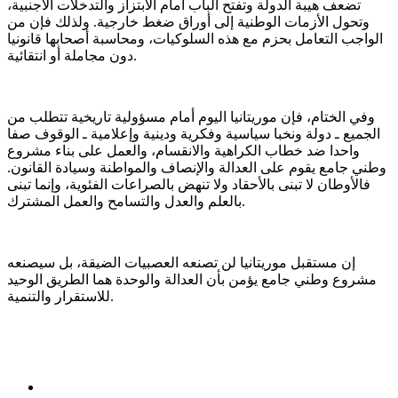
تضعف هيبة الدولة وتفتح الباب أمام الابتزاز والتدخلات الأجنبية،
وتحول الأزمات الوطنية إلى أوراق ضغط خارجية. ولذلك فإن من
الواجب التعامل بحزم مع هذه السلوكيات، ومحاسبة أصحابها قانونيا
دون مجاملة أو انتقائية.
وفي الختام، فإن موريتانيا اليوم أمام مسؤولية تاريخية تتطلب من
الجميع ـ دولة ونخبا سياسية وفكرية ودينية وإعلامية ـ الوقوف صفا
واحدا ضد خطاب الكراهية والانقسام، والعمل على بناء مشروع
وطني جامع يقوم على العدالة والإنصاف والمواطنة وسيادة القانون.
فالأوطان لا تبنى بالأحقاد ولا تنهض بالصراعات الفئوية، وإنما تبنى
بالعلم والعدل والتسامح والعمل المشترك.
إن مستقبل موريتانيا لن تصنعه العصبيات الضيقة، بل سيصنعه
مشروع وطني جامع يؤمن بأن العدالة والوحدة هما الطريق الوحيد
للاستقرار والتنمية.