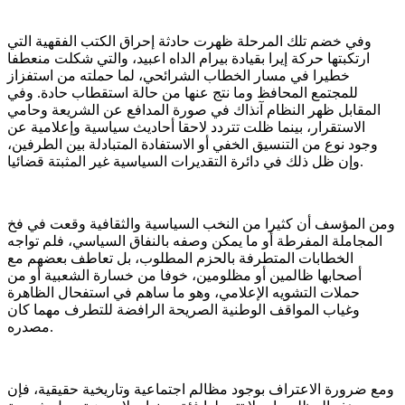
وفي خضم تلك المرحلة ظهرت حادثة إحراق الكتب الفقهية التي
ارتكبتها حركة إيرا بقيادة بيرام الداه اعبيد، والتي شكلت منعطفا
خطيرا في مسار الخطاب الشرائحي، لما حملته من استفزاز
للمجتمع المحافظ وما نتج عنها من حالة استقطاب حادة. وفي
المقابل ظهر النظام آنذاك في صورة المدافع عن الشريعة وحامي
الاستقرار، بينما ظلت تتردد لاحقا أحاديث سياسية وإعلامية عن
وجود نوع من التنسيق الخفي أو الاستفادة المتبادلة بين الطرفين،
وإن ظل ذلك في دائرة التقديرات السياسية غير المثبتة قضائيا.
ومن المؤسف أن كثيرا من النخب السياسية والثقافية وقعت في فخ
المجاملة المفرطة أو ما يمكن وصفه بالنفاق السياسي، فلم تواجه
الخطابات المتطرفة بالحزم المطلوب، بل تعاطف بعضهم مع
أصحابها ظالمين أو مظلومين، خوفا من خسارة الشعبية أو من
حملات التشويه الإعلامي، وهو ما ساهم في استفحال الظاهرة
وغياب المواقف الوطنية الصريحة الرافضة للتطرف مهما كان
مصدره.
ومع ضرورة الاعتراف بوجود مظالم اجتماعية وتاريخية حقيقية، فإن