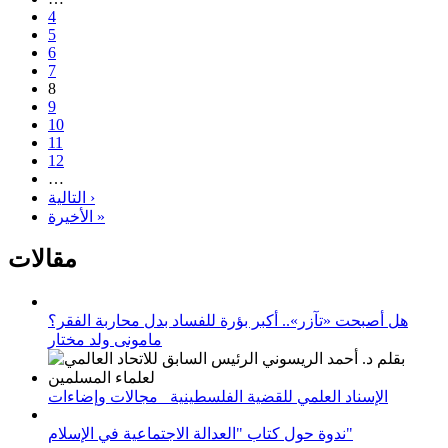
4
5
6
7
8
9
10
11
12
…
التالية ›
الأخيرة »
مقالات
هل أصبحت «تآزر».. أكبر بؤرة للفساد بدل محاربة الفقر؟
مامونى ولد مختار
الإسناد العلمي للقضية الفلسطينية_ مجالات وإضاءات
ندوة حول كتاب "العدالة الاجتماعية في الإسلام"