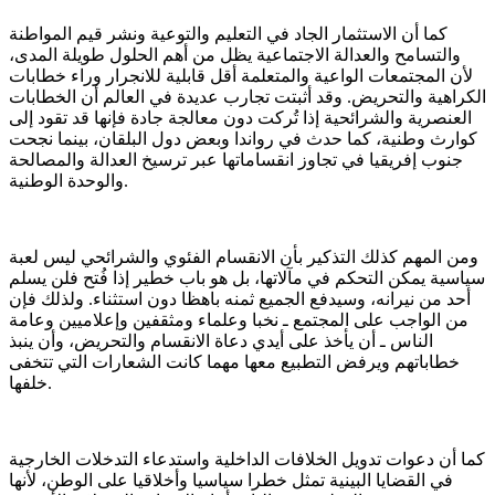
كما أن الاستثمار الجاد في التعليم والتوعية ونشر قيم المواطنة
والتسامح والعدالة الاجتماعية يظل من أهم الحلول طويلة المدى،
لأن المجتمعات الواعية والمتعلمة أقل قابلية للانجرار وراء خطابات
الكراهية والتحريض. وقد أثبتت تجارب عديدة في العالم أن الخطابات
العنصرية والشرائحية إذا تُركت دون معالجة جادة فإنها قد تقود إلى
كوارث وطنية، كما حدث في رواندا وبعض دول البلقان، بينما نجحت
جنوب إفريقيا في تجاوز انقساماتها عبر ترسيخ العدالة والمصالحة
والوحدة الوطنية.
ومن المهم كذلك التذكير بأن الانقسام الفئوي والشرائحي ليس لعبة
سياسية يمكن التحكم في مآلاتها، بل هو باب خطير إذا فُتح فلن يسلم
أحد من نيرانه، وسيدفع الجميع ثمنه باهظا دون استثناء. ولذلك فإن
من الواجب على المجتمع ـ نخبا وعلماء ومثقفين وإعلاميين وعامة
الناس ـ أن يأخذ على أيدي دعاة الانقسام والتحريض، وأن ينبذ
خطاباتهم ويرفض التطبيع معها مهما كانت الشعارات التي تتخفى
خلفها.
كما أن دعوات تدويل الخلافات الداخلية واستدعاء التدخلات الخارجية
في القضايا البينية تمثل خطرا سياسيا وأخلاقيا على الوطن، لأنها