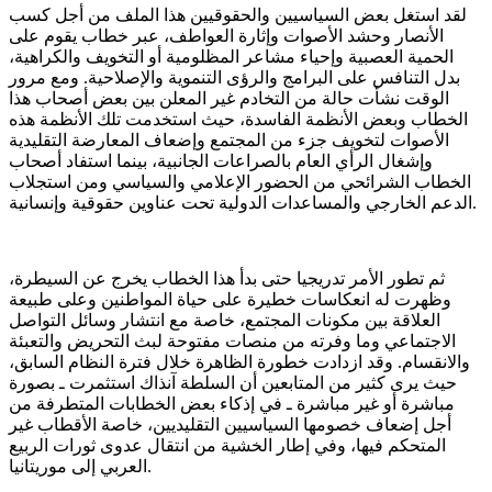
لقد استغل بعض السياسيين والحقوقيين هذا الملف من أجل كسب
الأنصار وحشد الأصوات وإثارة العواطف، عبر خطاب يقوم على
الحمية العصبية وإحياء مشاعر المظلومية أو التخويف والكراهية،
بدل التنافس على البرامج والرؤى التنموية والإصلاحية. ومع مرور
الوقت نشأت حالة من التخادم غير المعلن بين بعض أصحاب هذا
الخطاب وبعض الأنظمة الفاسدة، حيث استخدمت تلك الأنظمة هذه
الأصوات لتخويف جزء من المجتمع وإضعاف المعارضة التقليدية
وإشغال الرأي العام بالصراعات الجانبية، بينما استفاد أصحاب
الخطاب الشرائحي من الحضور الإعلامي والسياسي ومن استجلاب
الدعم الخارجي والمساعدات الدولية تحت عناوين حقوقية وإنسانية.
ثم تطور الأمر تدريجيا حتى بدأ هذا الخطاب يخرج عن السيطرة،
وظهرت له انعكاسات خطيرة على حياة المواطنين وعلى طبيعة
العلاقة بين مكونات المجتمع، خاصة مع انتشار وسائل التواصل
الاجتماعي وما وفرته من منصات مفتوحة لبث التحريض والتعبئة
والانقسام. وقد ازدادت خطورة الظاهرة خلال فترة النظام السابق،
حيث يرى كثير من المتابعين أن السلطة آنذاك استثمرت ـ بصورة
مباشرة أو غير مباشرة ـ في إذكاء بعض الخطابات المتطرفة من
أجل إضعاف خصومها السياسيين التقليديين، خاصة الأقطاب غير
المتحكم فيها، وفي إطار الخشية من انتقال عدوى ثورات الربيع
العربي إلى موريتانيا.