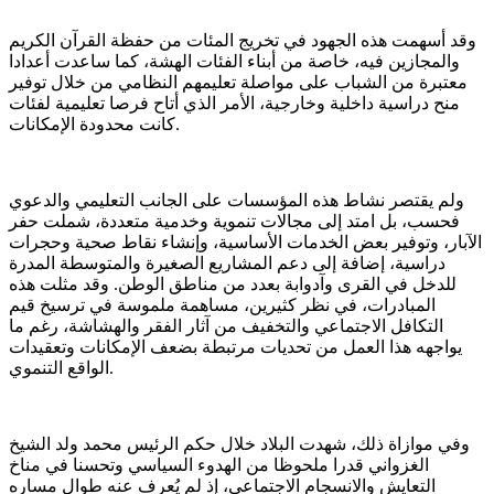
وقد أسهمت هذه الجهود في تخريج المئات من حفظة القرآن الكريم
والمجازين فيه، خاصة من أبناء الفئات الهشة، كما ساعدت أعدادا
معتبرة من الشباب على مواصلة تعليمهم النظامي من خلال توفير
منح دراسية داخلية وخارجية، الأمر الذي أتاح فرصا تعليمية لفئات
كانت محدودة الإمكانات.
ولم يقتصر نشاط هذه المؤسسات على الجانب التعليمي والدعوي
فحسب، بل امتد إلى مجالات تنموية وخدمية متعددة، شملت حفر
الآبار، وتوفير بعض الخدمات الأساسية، وإنشاء نقاط صحية وحجرات
دراسية، إضافة إلى دعم المشاريع الصغيرة والمتوسطة المدرة
للدخل في القرى وآدوابة بعدد من مناطق الوطن. وقد مثلت هذه
المبادرات، في نظر كثيرين، مساهمة ملموسة في ترسيخ قيم
التكافل الاجتماعي والتخفيف من آثار الفقر والهشاشة، رغم ما
يواجهه هذا العمل من تحديات مرتبطة بضعف الإمكانات وتعقيدات
الواقع التنموي.
وفي موازاة ذلك، شهدت البلاد خلال حكم الرئيس محمد ولد الشيخ
الغزواني قدرا ملحوظا من الهدوء السياسي وتحسنا في مناخ
التعايش والانسجام الاجتماعي، إذ لم يُعرف عنه طوال مساره