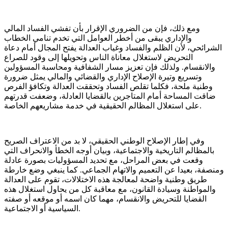
ومع ذلك، فإن من الضروري الإقرار بأن تفشي الفساد المالي
والإداري يبقى من أخطر العوامل التي تخدم تنامي الخطاب
الشرائحي، لأن الظلم والفساد وغياب العدالة يفتح المجال أمام دعاة
التحريض لاستغلال معاناة الناس وتحويلها إلى وقود للصراع
والانقسام. ولذلك فإن تعزيز مسار الشفافية ومحاسبة المسؤولين
وتسريع وتيرة الإصلاح الإداري والقضائي والمالي يمثل ضرورة
وطنية ملحة، فكلما تقلص الفساد وتحققت العدالة وتكافؤ الفرص
ضاقت المساحة أمام المتاجرين بالقضايا العادلة، وضعفت قدرتهم
على استغلال المظالم الحقيقية في خدمة مشاريعهم الخاصة.
وفي إطار الإصلاح الوطني الحقيقي، لا بد من الاعتراف الصريح
بالمظالم التاريخية والاجتماعية، وبيان أوجه الخطأ والانحراف التي
وقعت في بعض المراحل، مع تحديد المسؤوليات بصورة عادلة
ومنصفة، بعيدا عن التعميم والاتهام الجماعي. كما ينبغي وضع خارطة
طريق وطنية واضحة لمعالجة هذه الاختلالات، تقوم على العدالة
والمواطنة وسيادة القانون، مع معاقبة كل من يحاول استغلال هذه
القضايا للتحريض والانقسام، مهما كان اسمه أو موقعه أو صفته
السياسية أو الاجتماعية.