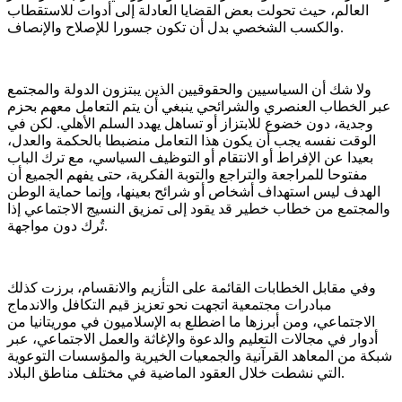
العالم، حيث تحولت بعض القضايا العادلة إلى أدوات للاستقطاب
والكسب الشخصي بدل أن تكون جسورا للإصلاح والإنصاف.
ولا شك أن السياسيين والحقوقيين الذين يبتزون الدولة والمجتمع
عبر الخطاب العنصري والشرائحي ينبغي أن يتم التعامل معهم بحزم
وجدية، دون خضوع للابتزاز أو تساهل يهدد السلم الأهلي. لكن في
الوقت نفسه يجب أن يكون هذا التعامل منضبطا بالحكمة والعدل،
بعيدا عن الإفراط أو الانتقام أو التوظيف السياسي، مع ترك الباب
مفتوحا للمراجعة والتراجع والتوبة الفكرية، حتى يفهم الجميع أن
الهدف ليس استهداف أشخاص أو شرائح بعينها، وإنما حماية الوطن
والمجتمع من خطاب خطير قد يقود إلى تمزيق النسيج الاجتماعي إذا
تُرك دون مواجهة.
وفي مقابل الخطابات القائمة على التأزيم والانقسام، برزت كذلك
مبادرات مجتمعية اتجهت نحو تعزيز قيم التكافل والاندماج
الاجتماعي، ومن أبرزها ما اضطلع به الإسلاميون في موريتانيا من
أدوار في مجالات التعليم والدعوة والإغاثة والعمل الاجتماعي، عبر
شبكة من المعاهد القرآنية والجمعيات الخيرية والمؤسسات التوعوية
التي نشطت خلال العقود الماضية في مختلف مناطق البلاد.