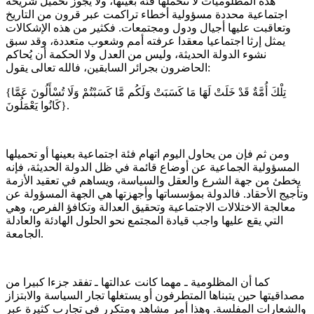
هذه المظلوميات لا تتحملها فئة بعينها، ولا يجوز تحميل شريحة
اجتماعية محددة مسؤولية أخطاء تراكمت عبر قرون من التاريخ
وتعاقبت عليها أجيال ودول ومجتمعات. فكثير من هذه الإشكالات
يمثل إرثا اجتماعيا معقدا عرفته أمم وشعوب متعددة، وقد سبق
نشوء الدولة الحديثة، وليس من العدل ولا الحكمة أن يُحاكم
الحاضرون بجرائر السابقين، فالله تعالى يقول:
{تِلْكَ أُمَّةٌ قَدْ خَلَتْ لَهَا مَا كَسَبَتْ وَلَكُم مَّا كَسَبْتُمْ وَلَا تُسْأَلُونَ عَمَّا
كَانُوا يَعْمَلُونَ}.
ومن ثم فإن من يحاول اليوم اتهام فئة اجتماعية بعينها أو تحميلها
المسؤولية الجماعية عن أوضاع قائمة في ظل الدولة الحديثة، فإنه
يخطئ من جهة الشرع والعقل والسياسة، ويساهم في تعقيد الأزمة
وتأجيج الأحقاد. فالدولة بمؤسساتها وأجهزتها هي الجهة المسؤولة عن
معالجة الاختلالات الاجتماعية وتحقيق العدالة وتكافؤ الفرص، وهي
التي يقع عليها واجب قيادة المجتمع نحو الحلول الهادئة والعادلة
الجامعة.
كما أن المظلومية ـ مهما كانت عدالتها ـ تفقد جزءا كبيرا من
مصداقيتها حين يتبناها المتطرفون أو يستغلها تجار السياسة والابتزاز
والشعارات المفلسة. وهذا أمر مشاهد ومتكرر في تجارب كثيرة عبر