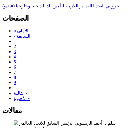
غزواني: اتخذنا التدابير اللازمة لتأمين بلدانا داخليا وخارجيا (فيديو)
الصفحات
« الأولى
‹ السابقة
1
2
3
4
5
6
7
8
9
…
التالية ›
الأخيرة »
مقالات