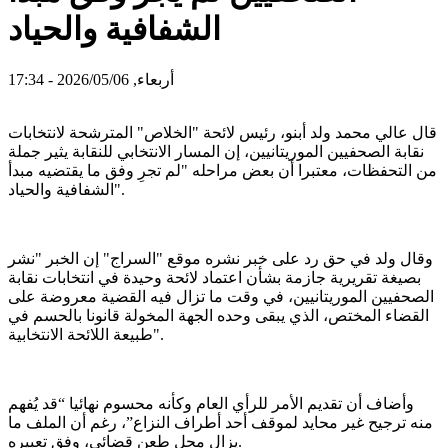
الشفافية والحياد
أربعاء, 2026/05/06 - 17:34
قال عالي محمد ولد أبنو، رئيس لائحة "الخلاص" المترشحة لانتخابات
نقابة الصحفيين الموريتانيين، إن المسار الانتخابي للنقابة يثير جملة
من التحفظات، معتبرا أن بعض مراحله "لم تجرِ وفق ما يقتضيه مبدأ
الشفافية والحياد".
وقال ولد في حق رد على خبر نشره موقع "السراج" إن الخبر "نشر
بصيغة تقريرية جازمة بشأن اعتماد لائحة وحيدة في انتخابات نقابة
الصحفيين الموريتانيين، في وقت ما تزال فيه القضية معروضة على
القضاء المختص، الذي يبقى وحده الجهة المخولة قانونا بالحسم في
طبيعة اللائحة الانتخابية".
وأضاف أن تقديم الأمر للرأي العام وكأنه محسوم نهائيا “قد يُفهم
منه ترجيح غير محايد لموقف أحد أطراف النزاع”، رغم أن الملف ما
يزال محل طعن قضائي، وفق تعبيره.