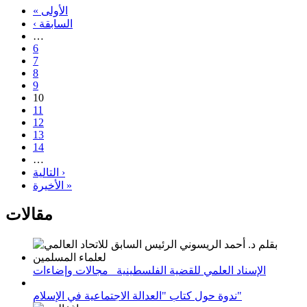
« الأولى
‹ السابقة
…
6
7
8
9
10
11
12
13
14
…
التالية ›
الأخيرة »
مقالات
الإسناد العلمي للقضية الفلسطينية_ مجالات وإضاءات
ندوة حول كتاب "العدالة الاجتماعية في الإسلام"