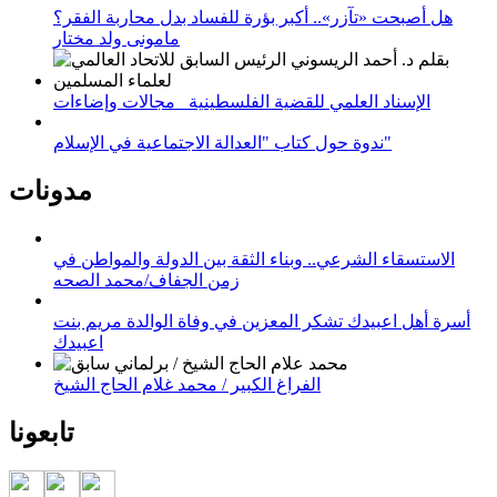
هل أصبحت «تآزر».. أكبر بؤرة للفساد بدل محاربة الفقر؟
مامونى ولد مختار
الإسناد العلمي للقضية الفلسطينية_ مجالات وإضاءات
ندوة حول كتاب "العدالة الاجتماعية في الإسلام"
مدونات
الاستسقاء الشرعي.. وبناء الثقة بين الدولة والمواطن في
زمن الجفاف/محمد الصحه
أسرة أهل اعبيدك تشكر المعزين في وفاة الوالدة مريم بنت
اعبيدك
الفراغ الكبير / محمد غلام الحاج الشيخ
تابعونا