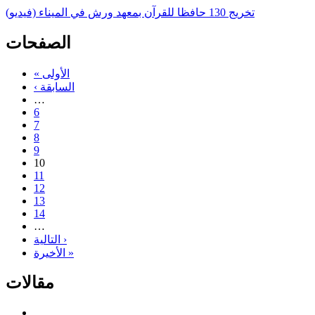
تخريج 130 حافظا للقرآن بمعهد ورش في الميناء (فيديو)
الصفحات
« الأولى
‹ السابقة
…
6
7
8
9
10
11
12
13
14
…
التالية ›
الأخيرة »
مقالات