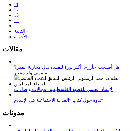
11
12
13
14
…
التالية ›
الأخيرة »
مقالات
هل أصبحت «تآزر».. أكبر بؤرة للفساد بدل محاربة الفقر؟
مامونى ولد مختار
الإسناد العلمي للقضية الفلسطينية_ مجالات وإضاءات
ندوة حول كتاب "العدالة الاجتماعية في الإسلام"
مدونات
الاستسقاء الشرعي.. وبناء الثقة بين الدولة والمواطن في