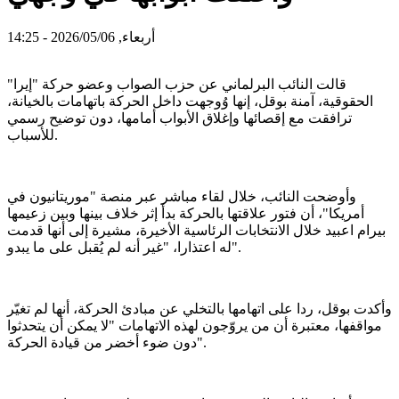
أربعاء, 2026/05/06 - 14:25
قالت النائب البرلماني عن حزب الصواب وعضو حركة "إيرا"
الحقوقية، آمنة بوقل، إنها وُوجهت داخل الحركة باتهامات بالخيانة،
ترافقت مع إقصائها وإغلاق الأبواب أمامها، دون توضيح رسمي
للأسباب.
وأوضحت النائب، خلال لقاء مباشر عبر منصة "موريتانيون في
أمريكا"، أن فتور علاقتها بالحركة بدأ إثر خلاف بينها وبين زعيمها
بيرام اعبيد خلال الانتخابات الرئاسية الأخيرة، مشيرة إلى أنها قدمت
له اعتذارا، "غير أنه لم يُقبل على ما يبدو".
وأكدت بوقل، ردا على اتهامها بالتخلي عن مبادئ الحركة، أنها لم تغيّر
مواقفها، معتبرة أن من يروّجون لهذه الاتهامات "لا يمكن أن يتحدثوا
دون ضوء أخضر من قيادة الحركة".