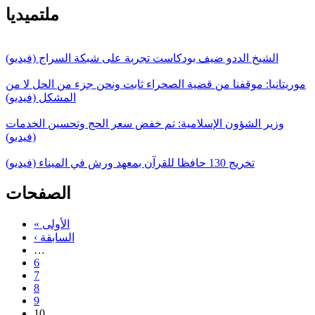
ملتميديا
الشيخ الددو ضيف بودكاست تجربة على شبكة السراج (فيديو)
موريتانيا: موقفنا من قضية الصحراء ثابت ونحن جزء من الحل لا من
المشكل (فيديو)
وزير الشؤون الإسلامية: تم خفض سعر الحج وتحسين الخدمات
(فيديو)
تخريج 130 حافظا للقرآن بمعهد ورش في الميناء (فيديو)
الصفحات
« الأولى
‹ السابقة
…
6
7
8
9
10