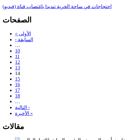
احتجاجات في ساحة الحرية تنديدا باغتصاب فتاة (فيديو)
الصفحات
« الأولى
‹ السابقة
…
10
11
12
13
14
15
16
17
18
…
التالية ›
الأخيرة »
مقالات