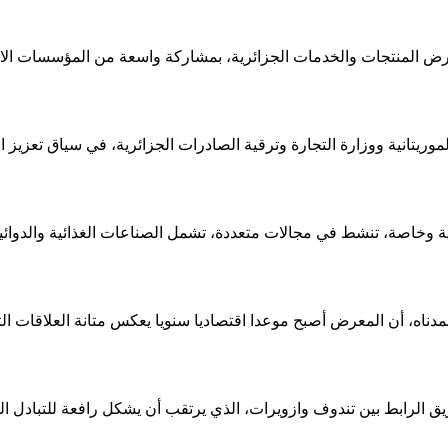
موريتانية ووزارة التجارة وترقية الصادرات الجزائرية، في سياق تعزيز ا
ر من 350 مؤسسة جزائرية عمومية وخاصة، تنشط في مجالات متعددة، تشمل الصناعات الغ
دناه، أن المعرض أصبح موعدا اقتصاديا سنويا يعكس متانة العلاقات التا
يق الرابط بين تندوف وازويرات، الذي يرتقب أن يشكل رافعة للتبادل ا