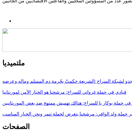
ملتميديا
جدو لشبكة السراج :الشريعة حكمتْ بحُرمة دم المسلم وماله وعرضه
قيادي في حملة غزواني للسراج: مرشحنا هو الخيار الآمن لموريتانيا
 حملة بوكار با للسراج: هنالك تهميش ممنهج ضد بعض الموريتانيين
ر حملة ولد الوافي: مرشحنا يتعرض لحملة تنمر ونحن الخيار المناسب
الصفحات