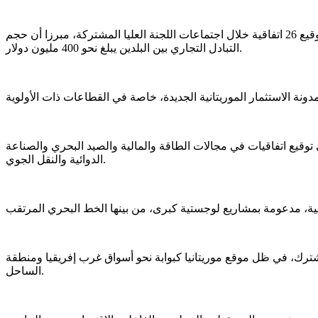
من جهته، أوضح رئيس الاتحاد الوطني لأرباب العمل الموريتانيين، محمد زين العابدين ولد الشيخ أحمد، أن تنظيم المعرض يأتي في أعقاب توقيع 26 اتفاقية خلال اجتماعات اللجنة العليا المشتركة، مبرزا أن حجم
التبادل التجاري بين البلدين يبلغ نحو 400 مليون دولار.
توقيع اتفاقيات في مجالات الطاقة والمالية والصيد البحري والصناعة
الدوائية والنقل الجوي.
رك، في ظل موقع موريتانيا كبوابة نحو أسواق غرب إفريقيا ومنطقة
الساحل.