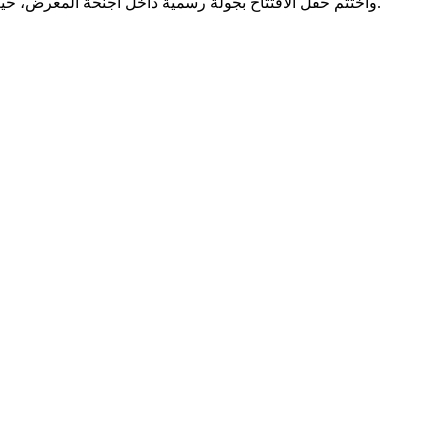
واختتم حفل الافتتاح بجولة رسمية داخل أجنحة المعرض، حيث اطلع الوفد الرسمي على مختلف المنتجات والخدمات المعروضة، بحضور عدد من المسؤولين المحليين والفاعلين الاقتصاديين من الجانبين.