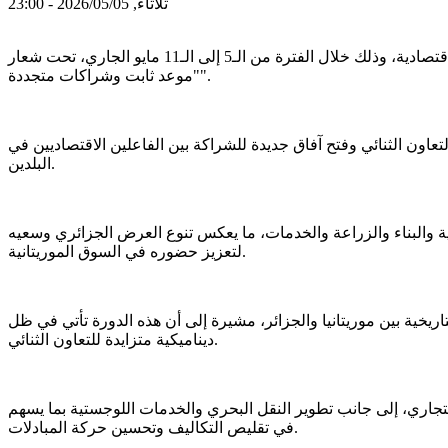
ثلاثاء, 2026/05/05 - 23:00
انطلقت، اليوم الثلاثاء، في نواكشوط، فعاليات النسخة الثامنة من معرض المنتجات والخدمات الجزائرية، بمشاركة واسعة من المؤسسات الاقتصادية، وذلك خلال الفترة من الـ5 إلى الـ11 مايو الجاري، تحت شعار
"موعد ثابت وشراكات متجددة".
لتعاون الثنائي وفتح آفاق جديدة للشراكة بين الفاعلين الاقتصاديين في
البلدين.
ذائية والدوائية والبناء والزراعة والخدمات، ما يعكس تنوع العرض الجزائري وسعيه
لتعزيز حضوره في السوق الموريتانية.
ريخية بين موريتانيا والجزائر، مشيرة إلى أن هذه الدورة تأتي في ظل
ديناميكية متزايدة للتعاون الثنائي.
لتجاري، إلى جانب تطوير النقل البحري والخدمات اللوجستية بما يسهم
في تقليص التكاليف وتحسين حركة المبادلات.