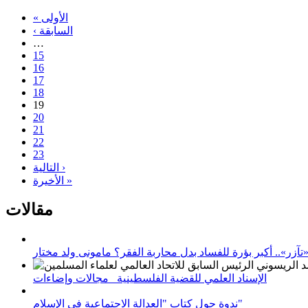
« الأولى
‹ السابقة
…
15
16
17
18
19
20
21
22
23
التالية ›
الأخيرة »
مقالات
زر».. أكبر بؤرة للفساد بدل محاربة الفقر؟ مامونى ولد مختار
الإسناد العلمي للقضية الفلسطينية_ مجالات وإضاءات
ندوة حول كتاب "العدالة الاجتماعية في الإسلام"