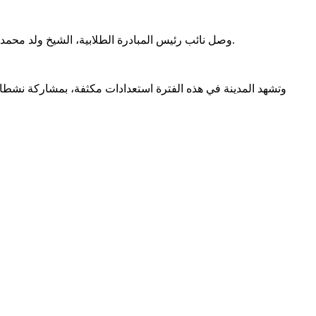
وصل نائب رئيس المبادرة الطلابية، الشيخ ولد محمد قبل يومين إلى مدينة مرمريس التركية، للمشاركة في “أسط..ول الص..مود” المرتقب انطلاقه خلال الأيام القليلة المقبلة باتجاه قطاع غ...زة.
وتشهد المدينة في هذه الفترة استعدادات مكثفة، بمشاركة نشط