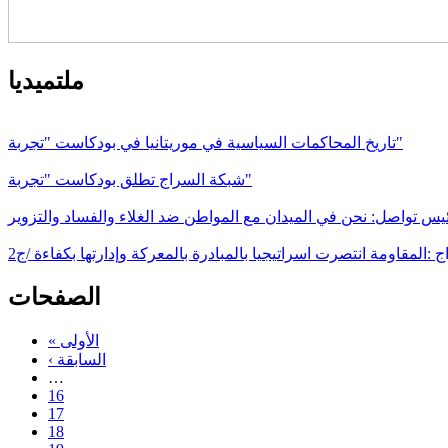
ملتميديا
تاريخ المحاكمات السياسية في موريتانيا في بودكاست "تجربة"
شبكة السراج تطلق بودكاست "تجربة"
يس تواصل: نحن في الميدان مع المواطن ضد الغلاء والفساد والتزوير
ج :المقاومة انتصرت اسراتيجيا بالمبادرة بالمعركة وإدارتها بكفاءة /ج2
الصفحات
« الأولى
‹ السابقة
…
16
17
18