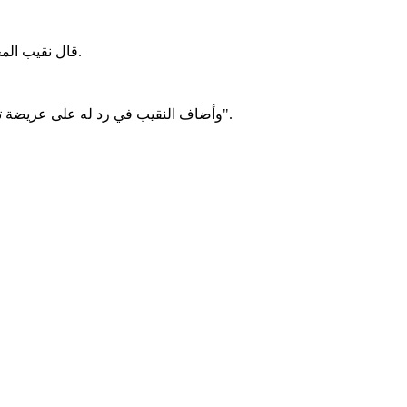
قال نقيب المحامين د. بونا الحسن إن قرارات المحكمة العليا ملزمة لـالهيئة الوطنية للمحامين، ولا يجوز التعامل معها تبعًا للأشخاص أو الاعتبارات المزاجية.
وأضاف النقيب في رد له على عريضة تقدم بها معنيون، طالبوا فيها بالتنفيذ الودي لقرار قضائي يتعلق باعتمادهم، أن "هذه القرارات واجبة النفاذ ولا تتطلب عرضًا على مجلس الهيئة".