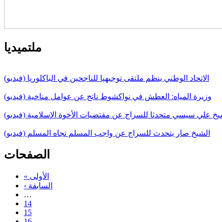
ملتميديا
الاتحاد الوطني ينظم ملتقى توجيهيا للناجحين في الباكلوريا (فيديو)
وزيرة المياه: العطش في نواكشوط ناتج عن عوامل مناخية (فيديو)
يخ علي سيسي متحدثا للسراج عن مقتضيات الأخوة الإسلامية (فيديو)
الشيخ صار يتحدث للسراج عن واجب المسلم تجاه المسلم (فيديو)
الصفحات
« الأولى
‹ السابقة
…
14
15
16