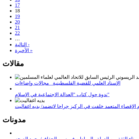
17
18
19
20
21
22
…
التالية ›
الأخيرة »
مقالات
الإسناد العلمي للقضية الفلسطينية_ مجالات وإضاءات
ندوة حول كتاب "العدالة الاجتماعية في الإسلام"
لإقصاء المتعمد خلفت في الركيز جراحا لاتضمد/ بديه اغفاليت
مدونات
وبناء الثقة بين الدولة والمواطن في زمن الجفاف/محمد الصحه