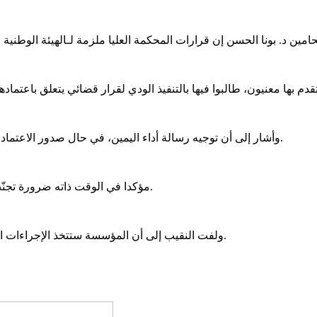
وأشار إلى أن توجيه رسالة أداء اليمين، في حال صدور الاعتماد عن المحكمة العليا، يُعد إجراء شكليا لا يؤثر على حجية القرار القضائي.
مؤكدا في الوقت ذاته ضرورة تجنّب السجالات الجانبية لما لها من انعكاسات سلبية على وحدة المحامين.
ولفت النقيب إلى أن المؤسسة ستتخذ الإجراءات اللازمة، بما فيذلك مراسلة المحكمة العليا بخصوص ترتيبات أداء اليمين.