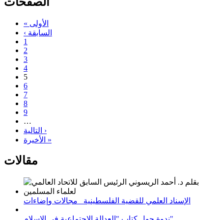
الصفحات
« الأولى
‹ السابقة
1
2
3
4
5
6
7
8
9
…
التالية ›
الأخيرة »
مقالات
الإسناد العلمي للقضية الفلسطينية_ مجالات وإضاءات
ندوة حول كتاب "العدالة الاجتماعية في الإسلام"